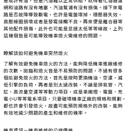
是或許有油，但是汽油難以正常供給，就得看化油器濾
網和油路有沒有堵塞、汽油幫浦有沒有損傷。接下來電
路是否故障導致斷電，也許是電盤壞掉，穩壓器失效，
高壓線圈損壞或者是發霉接觸不良。再來便是離合器等
其他配件損傷，此外也可能是怠速太低等等緣故，上列
這幾個皆是可能導致機車熄火需維修的問題。
瞭解該如何避免機車突然熄火
了解有效避免機車熄火的方法，能夠降低機車進廠維修
的次數。拋錨和熄火皆是不易預防的問題，不過有很多
個
能
避免熄火的方法，首先是按時更換機油、空濾，減
低引擎的負荷，再者是別太過改裝，不論是排氣管、汽
缸、高流量空濾等等動力項目，或是車廂燈、電盤、充
電小U等等電系項目，只要破壞機車正廠的規格和規劃，
都也許會引發熄火，故盡可能預防規格外的改裝，能夠
有效地減少問題的產生和維修的幾率
。
機車資訊－機車維修的公道價格