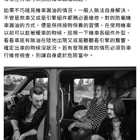
如果不巧碰見機車漏油的情況，一般人無法自身解決，
不管是煞車又或是引擎組件都務必要維修。對的防範機
車漏油的方式，便是保持按時保養的習慣，在使用機車
以前可以趁著暖車的時候，巡視一下機車各組件外型、
看看車底有無油在陸地出現又或是聽聽看引擎的聲響，
確定出車的時候沒狀況。若有發現異常的情形必須到車
行維修檢查，別讓自身處於危險當中。