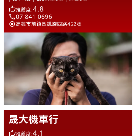
4.8
推薦度:
07 841 0696
高雄市前鎮區凱旋四路452號
晟大機車行
4.1
推薦度: