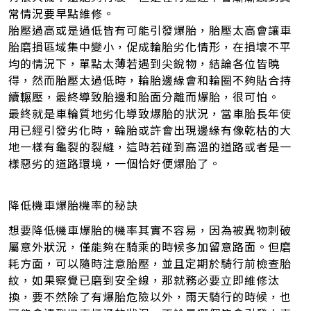
常情況要早點維修。
胎壓過高或是過低皆有可能引發爆胎，胎壓太高會讓車
胎磨損區域集中變小，促成輪胎劣化情形，在損壞不平
均的情況下，單點太薄若遇到尖銳物，結論各位皆曉
得，然而胎壓太過低時，輪胎邊緣會和輪圈不夠貼合持
續輾壓，最終導致胎邊和胎面分離而爆胎，很可怕。
最終就是車輪質地劣化導致爆胎的狀況，當車胎長年使
用已經引發劣化時，輪胎或許會出現邊緣有像乾枯的大
地一樣有龜裂的裂縫，這時若碰到高溫的道路或者是一
樣惡劣的道路環境，一個恰好便爆胎了。
降低機車爆胎機率的秘訣
想要降低機車爆胎的機率其實不容易，因為被異物刺破
屬意外狀況，僅能夠在騎乘的時候多加留意路面。但磨
耗方面，可以隨時注意胎壓，並且定期於騎行前檢查胎
紋，如果察覺已磨到安全線，那就務必要立即維修汰
換，要不然除了有爆胎危險以外，雨天騎行的時候，也