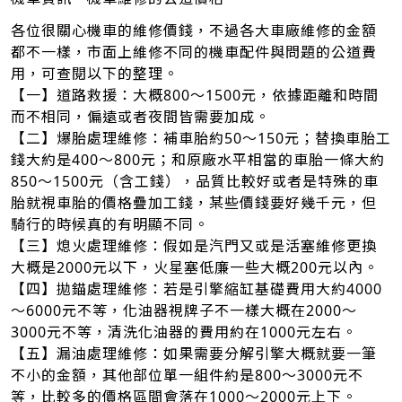
各位很關心機車的維修價錢，不過各大車廠維修的金額
都不一樣，市面上維修不同的機車配件與問題的公道費
用，可查閱以下的整理。
【一】道路救援：大概800～1500元，依據距離和時間
而不相同，偏遠或者夜間皆需要加成。
【二】爆胎處理維修：補車胎約50～150元；替換車胎工
錢大約是400～800元；和原廠水平相當的車胎一條大約
850～1500元（含工錢），品質比較好或者是特殊的車
胎就視車胎的價格疊加工錢，某些價錢要好幾千元，但
騎行的時候真的有明顯不同。
【三】熄火處理維修：假如是汽門又或是活塞維修更換
大概是2000元以下，火星塞低廉一些大概200元以內。
【四】拋錨處理維修：若是引擎縮缸基礎費用大約4000
～6000元不等，化油器視牌子不一樣大概在2000～
3000元不等，清洗化油器的費用約在1000元左右。
【五】漏油處理維修：如果需要分解引擎大概就要一筆
不小的金額，其他部位單一組件約是800～3000元不
等，比較多的價格區間會落在1000～2000元上下。