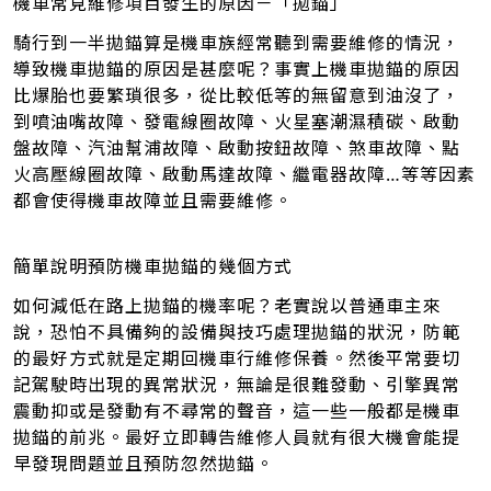
機車常見維修項目發生的原因－「拋錨」
騎行到一半拋錨算是機車族經常聽到需要維修的情況，
導致機車拋錨的原因是甚麼呢？事實上機車拋錨的原因
比爆胎也要繁瑣很多，從比較低等的無留意到油沒了，
到噴油嘴故障、發電線圈故障、火星塞潮濕積碳、啟動
盤故障、汽油幫浦故障、啟動按鈕故障、煞車故障、點
火高壓線圈故障、啟動馬達故障、繼電器故障…等等因素
都會使得機車故障並且需要維修。
簡單說明預防機車拋錨的幾個方式
如何減低在路上拋錨的機率呢？老實說以普通車主來
說，恐怕不具備夠的設備與技巧處理拋錨的狀況，防範
的最好方式就是定期回機車行維修保養。然後平常要切
記駕駛時出現的異常狀況，無論是很難發動、引擎異常
震動抑或是發動有不尋常的聲音，這一些一般都是機車
拋錨的前兆。最好立即轉告維修人員就有很大機會能提
早發現問題並且預防忽然拋錨。