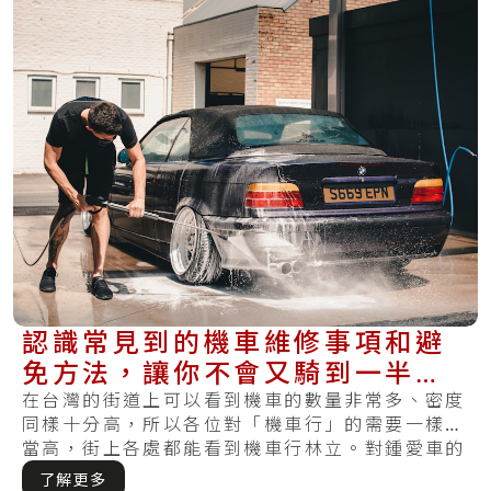
認識常見到的機車維修事項和避
免方法，讓你不會又騎到一半出
問題！
在台灣的街道上可以看到機車的數量非常多、密度
同樣十分高，所以各位對「機車行」的需要一樣相
當高，街上各處都能看到機車行林立。對鍾愛車的
機車.....
了解更多