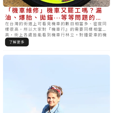
「機車維修」機車又罷工嗎？漏
油、爆胎、拋錨‧‧‧等等問題的防
範方式在這裡
在台灣的街道上可看見機車的數目相當多、密度同
樣很高，所以大家對『機車行』的需要同樣相當
高，街上各處皆能看到機車行林立。對鍾愛車的機
車族而.....
了解更多