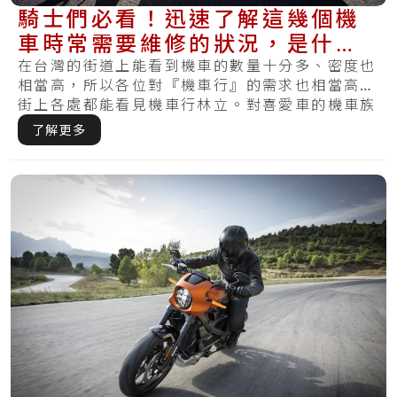
騎士們必看！迅速了解這幾個機
車時常需要維修的狀況，是什麼
促成的？
在台灣的街道上能看到機車的數量十分多、密度也
相當高，所以各位對『機車行』的需求也相當高，
街上各處都能看見機車行林立。對喜愛車的機車族
而言.....
了解更多