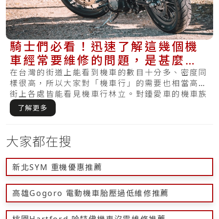
騎士們必看！迅速了解這幾個機
車經常要維修的問題，是甚麼使
得的？
在台灣的街道上能看到機車的數目十分多、密度同
樣很高，所以大家對「機車行」的需要也相當高，
街上各處皆能看見機車行林立。對鍾愛車的機車族
來說.....
了解更多
大家都在搜
新北SYM 重機優惠推薦
高雄Gogoro 電動機車胎壓過低維修推薦