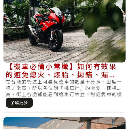
【機車必備小常識】如何有效果
的避免熄火、爆胎、拋錨、漏油
再次發生？
在台灣的街道上可看見機車的數量十分多、密度一
樣非常高，所以各位對『機車行』的需要一樣相當
高，街上各處都能看到機車行林立。對鍾愛車的機
車族.....
了解更多