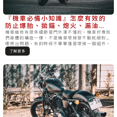
『機車必備小知識』怎麼有效的
防止爆胎、拋錨、熄火、漏油再
一次發生？
機車維修有很多細節是門外漢不懂的，機車好像我
們身體的構造一樣，不是機車壞掉發不動就絕對是
哪裡出問題，有的時候不單單僅是壞掉一個組件，
反而.....
了解更多