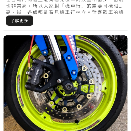
方式在這裡
也非常高，所以大家對「機車行」的需要同樣相當
高，街上各處都能看見機車行林立。對喜歡車的機
車族.....
了解更多