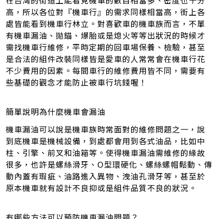
在台灣的街道上能看見機車的數目相當多、密度也十分
高，所以各位對『機車行』的需求同樣相當高，街上各
處皆能看到機車行林立。對喜歡車的機車族而言，不單
有機車漏油、拋錨、爆胎或是熄火等等出狀況的時候才
需找機車行維修，平時定期的回車場保養、檢驗，甚至
是合法的組件改裝同樣皆是愛車的人常常會在機車行花
不少費用的因素。每間車行的維修費用皆不同，需要有
些基礎的觀念才能防止被車行坑錢喔！
簡單說明為什麼機車會漏油
機車漏油可以說是機車族時常面對的維修問題之一，說
到底機車是機械設備，到處都會用到各式油品，比如中
柱、引擎、前叉和油箱等。使得機車漏油需維修的緣故
很多，也許是螺絲滑牙、O型環硬化、螺絲螺帽鬆動、傳
動內蓋有瑕疵、油路進入異物、洩油孔滑牙等，甚至於
原本機車就有設計不良抑或是組件品質不良的狀況。
有哪些方法可以預防機車漏油問題？