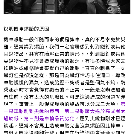
說明機車爆胎的原因
機車爆胎一般伴隨而來的便是摔車，真的不易幸免於災
難，通常講到爆胎，我們一定會聯想到刺到鐵釘或其他
尖銳物品，其實在胎壓正常的情形下，刺到鐵釘或其他
尖銳物件不見得會造成爆胎的狀況，有很多時候大家去
換機油或維修時會察覺自己的輪胎上直直的刺進了一支
鐵釘但是卻沒怎樣，那是因為鐵釘恰巧卡住洞口，導致
車胎慢慢的漏氣，造成胎壓不夠或者是整個氣不夠，騎
乘起步時才會覺得有顯著的不正常，一般是沒辦法加油
門往前，沒有太大的危險性。可是這邊造成的問題就浮
現了，事實上一般促成爆胎的緣故可以分成三大項，
第
一是車胎刺到尖銳的東西
，
第二是胎壓太過於高或者太
過於低
，
第三則是車輪品質劣化
。壓到尖銳物剛才已經
談起，通常不會馬上造成車胎完全沒氣爆胎因此摔車，
有很大機率還能夠行駛，但是在行進途中會漸漸感到異