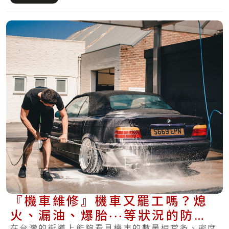
『機車維修』機車又罷工嗎？熄
火、漏油、爆胎‧‧‧等狀況的防範
在台灣的街道上能夠看見機車的數量相當多、密度