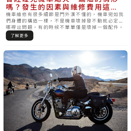
嗎？發生的因素與維修費用這通
通有！
機車維修有很多細節是門外漢不懂的，機車宛如我
們身體的構造一樣，不是機車壞掉發不動就必定是
哪裡出問題，有的時候不單單僅是壞掉一個配件，
反而.....
了解更多