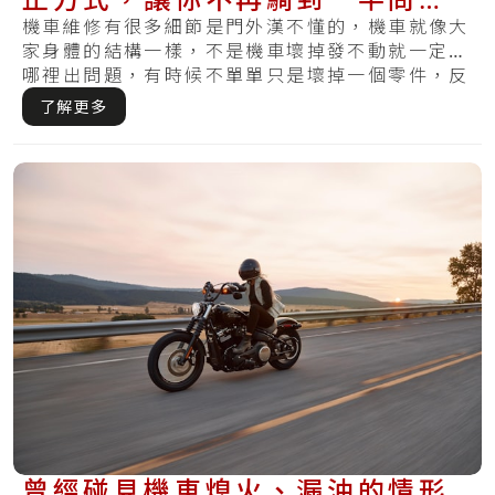
題！
機車維修有很多細節是門外漢不懂的，機車就像大
家身體的結構一樣，不是機車壞掉發不動就一定是
哪裡出問題，有時候不單單只是壞掉一個零件，反
而需.....
了解更多
曾經碰見機車熄火、漏油的情形