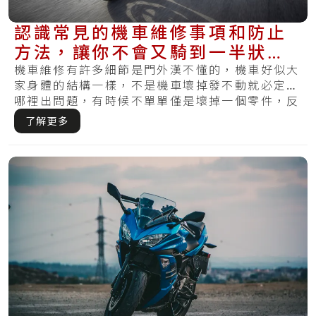
認識常見的機車維修事項和防止
方法，讓你不會又騎到一半狀
況！
機車維修有許多細節是門外漢不懂的，機車好似大
家身體的結構一樣，不是機車壞掉發不動就必定是
哪裡出問題，有時候不單單僅是壞掉一個零件，反
而要.....
了解更多