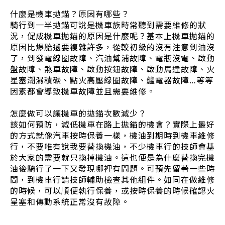
什麼是機車拋錨？原因有哪些？
騎行到一半拋錨可說是機車族時常聽到需要維修的狀
況，促成機車拋錨的原因是什麼呢？基本上機車拋錨的
原因比爆胎還要複雜許多，從較初級的沒有注意到油沒
了，到發電線圈故障、汽油幫浦故障、電瓶沒電、啟動
盤故障、煞車故障、啟動按鈕故障、啟動馬達故障、火
星塞潮濕積碳、點火高壓線圈故障、繼電器故障…等等
因素都會導致機車故障並且需要維修。
怎麼做可以讓機車的拋錨次數減少？
該如何預防，減低機車在路上拋錨的機會？實際上最好
的方式就像汽車按時保養一樣，機油到期時到機車維修
行，不要唯有說我要替換機油，不少機車行的技師會基
於大家的需要就只換掉機油。這也便是為什麼替換完機
油後騎行了一下又發現哪裡有問題。可預先留著一些時
間，到機車行請技師輔助檢查其他組件。如同在做維修
的時候，可以順便執行保養，或按時保養的時候確認火
星塞和傳動系統正常沒有故障。