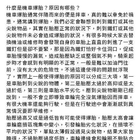
什麼是機車爆胎？原因有哪些？
機車爆胎通常伴隨而來的便是摔車，真的難以幸免於禍
患，通常講到爆胎，我們必定會聯想到刺到鐵釘或其他
尖銳物品，其實在胎壓正常的狀況下，刺到鐵釘或其他
尖銳物件未必會造成爆胎的狀況，有很多時候大家去替
換機油或維修時會發現自身的車胎上直直的刺進了一支
鐵釘但是卻不要緊，那是因為鐵釘恰好卡住洞口，促成
車胎慢慢的漏氣，造成胎壓缺乏或整個氣不夠，騎乘起
步時才會感到有明顯的不正常，一般是難以加油門往
前，沒有太大的危險性。不過這邊使得的問題就浮現
了，實際上一般使得爆胎的原因可以分成三大項，第一
是車胎刺到尖銳的物體，第二是胎壓太過於高抑或是太
過於低，第三則是車胎水平劣化。壓到尖銳物剛剛已經
說到，一般不會立即導致車輪完全沒氣爆胎因而摔車，
有很大機率還能夠行駛，但是在行駛途中會漸漸感到異
常情況要即早維修。
胎壓過高又或是過低皆有可能使得爆胎，胎壓太高會讓
車輪磨損區塊集中變小，引發輪胎劣化狀況，在損壞不
平均的狀況下，單點太薄假設遇見尖銳物，結果大家皆
曉得，不過胎壓過度低時，車輪邊緣會和輪圈不夠貼合