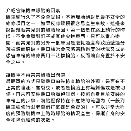
介紹會讓機車爆胎的因素
機車騎行久了不免會受損，不過爆胎絕對是最不安全的
維修項目之一，如果反應緩慢很容易產生事故，這邊來
說話幾個常見到的爆胎原因，第一個是在路上騎行的時
候，不免會壓到釘子或其他尖銳東西，只可以當心避
開。而常見到的另外一個原因是磨耗過度導致胎壁過分
薄被路面磨破。機車族常會忽略磨耗過度的狀況又或是
想省車輪的維修費用不汰換輪胎，反而讓自身置於不安
全之中。
讓機車不再常常爆胎出問題
最簡單的方式是騎機車前先檢查輪胎的外觀，是否有不
正常的隆起、龜裂紋，或者是輪胎上有無刺傷或是被切
傷。再來可安裝機車胎壓偵測器，按照自身目前安裝的
車輪上的步驟，將胎壓保持在不危險的範圍內（一般到
機車維修行跟老闆借打氣都是免費的）。可以非常大程
度的預防騎機車上路時爆胎的情況產生，保護自身的安
全和降低維修的次數。