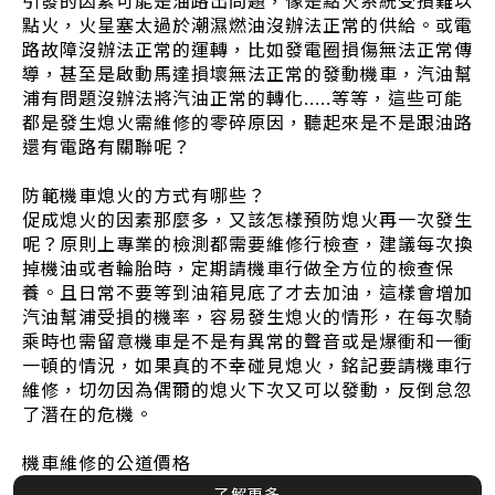
引發的因素可能是油路出問題，像是點火系統受損難以
點火，火星塞太過於潮濕燃油沒辦法正常的供給。或電
路故障沒辦法正常的運轉，比如發電圈損傷無法正常傳
導，甚至是啟動馬達損壞無法正常的發動機車，汽油幫
浦有問題沒辦法將汽油正常的轉化.....等等，這些可能
都是發生熄火需維修的零碎原因，聽起來是不是跟油路
還有電路有關聯呢？
防範機車熄火的方式有哪些？
促成熄火的因素那麼多，又該怎樣預防熄火再一次發生
呢？原則上專業的檢測都需要維修行檢查，建議每次換
掉機油或者輪胎時，定期請機車行做全方位的檢查保
養。且日常不要等到油箱見底了才去加油，這樣會增加
汽油幫浦受損的機率，容易發生熄火的情形，在每次騎
乘時也需留意機車是不是有異常的聲音或是爆衝和一衝
一頓的情況，如果真的不幸碰見熄火，銘記要請機車行
維修，切勿因為偶爾的熄火下次又可以發動，反倒怠忽
了潛在的危機。
機車維修的公道價格
了解更多