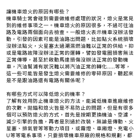
讓機車熄火的原因有哪些？
機車騎士常會碰到需要做維修處理的狀況，熄火是常見
到的維修事項之一。機車熄火的原因很多，不過可往油
路及電路兩個面向去檢查。一般熄火表示機車沒辦法發
動，引發的因素可能是油路出問題，比如點火系統損壞
沒辦法點火，火星塞太過潮濕燃油難以正常的供給。抑
或是電路故障沒辦法正常的運轉，譬如發電圈損害無法
正常傳導，甚至於啟動馬達損傷沒辦法正常的發動機
車，汽油幫浦有狀況難以將汽油正常的轉化.....等等，
這一些可能皆是發生熄火需要維修的零碎原因，聽起來
是不是跟油路還有電路有關係呢？
有哪些方式可以降低熄火的機率？
了解有效用防止機車熄火的方法，能減低機車進廠維修
的次數。拋錨和熄火皆是不易防止的問題，但是有很多
個可以預防熄火的方式，首先是按期更換機油、空濾，
減少引擎的負擔，再者是別過於改裝，無論是傳動、火
星塞、排氣管等等動力項目，或霧燈、車廂燈、充電小
U等等電系事項，只要損壞機車原廠的規格和規劃，都