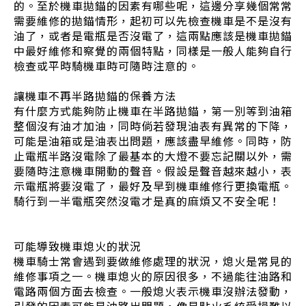
的。至於機車拋錨的因素有哪些呢，這邊分享幾個常常
需要維修的拋錨情形，起初可以先檢查機車是不是沒有
油了，或者是電瓶是否沒電了，這兩點應該是機車拋錨
中最好維修和察覺的兩個特點，同樣是一般人能夠自行
檢查或平時騎機車時可隨時注意的。
讓機車不再半路拋錨的保養方法
有什麼方式能夠防止機車在半路拋錨，第一別等到油箱
整個沒有油才加油，同時倘若發現油表有異常的下降，
可能是油箱或是油表出問題，應該盡早維修。同時，防
止電瓶半路沒電除了最基本的大燈不要忘記關以外，需
要隨時注意機車開動的聲音。假設是聲音越來越小，表
示電瓶將要沒電了，最好及早到機車維修行更換電瓶。
騎行到一半電瓶突然沒電才是真的麻煩又不安全呢！
可能導致機車熄火的狀況
機車騎士常會遇到要做維修處理的狀況，熄火是常見的
維修事項之一。機車熄火的原因很多，不過能往油路和
電路兩個方面去檢查。一般熄火表示機車沒辦法發動，