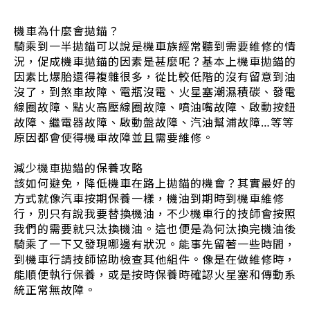
機車為什麼會拋錨？
騎乘到一半拋錨可以說是機車族經常聽到需要維修的情
況，促成機車拋錨的因素是甚麼呢？基本上機車拋錨的
因素比爆胎還得複雜很多，從比較低階的沒有留意到油
沒了，到煞車故障、電瓶沒電、火星塞潮濕積碳、發電
線圈故障、點火高壓線圈故障、噴油嘴故障、啟動按鈕
故障、繼電器故障、啟動盤故障、汽油幫浦故障…等等
原因都會使得機車故障並且需要維修。
減少機車拋錨的保養攻略
該如何避免，降低機車在路上拋錨的機會？其實最好的
方式就像汽車按期保養一樣，機油到期時到機車維修
行，別只有說我要替換機油，不少機車行的技師會按照
我們的需要就只汰換機油。這也便是為何汰換完機油後
騎乘了一下又發現哪邊有狀況。能事先留著一些時間，
到機車行請技師協助檢查其他組件。像是在做維修時，
能順便執行保養，或是按時保養時確認火星塞和傳動系
統正常無故障。