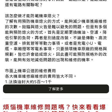
還有電路有關聯呢？
該怎麼做才能防範機車熄火？
了解有用預防機車熄火的方式，能夠減少機車進廠維修
的次數。拋錨與熄火皆是難以避免的問題，但是有多個
能夠預防熄火的方式，首先是定期更換機油、空濾，降
低引擎的負荷，再者是別過度改裝，不論是傳動、高流
量空濾、排氣管等等動力事項，或者是充電小U、電
瓶、車廂燈等等電系事項，只要損壞機車原廠的規格與
規劃，皆也許會造成熄火，因此盡可能預防規格外的改
裝，能夠有效地減低問題的出現和維修的機率。
市面上機車公道的維修費用
各大機車維修廠維修的費用皆大不同。
1.汰換油封大約5百～1千
了解更多
煩惱機車維修問題嗎？快來看看爆