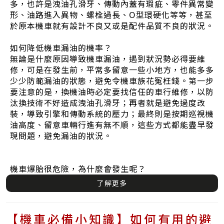
多，也許是洩油孔滑牙、傳動內蓋有瑕疵、零件異常變
形、油路進入異物、螺栓過長、O型環硬化等等，甚至
於原本機車就有設計不良又或是配件品質不良的狀況。
如何降低機車漏油的機率？
無論是什麼原因導致機車漏油，遇到狀況勢必得要維
修，可是在發生前，平常多留意一些小地方，也能多多
少少防範漏油的狀態，避免令機車族花冤枉錢。第一步
要注意的是，換機油時必定要找信任的車行維修，以防
汰換技術不好造成洩油孔滑牙；再者就是避免過度改
裝，導致引擎和傳動系統的壓力；最終則是按期巡視機
油高度、留意車輛行進有無不順，這些方式都能盡早發
現問題，避免漏油的狀況。
機車爆胎很危險，為什麼會發生呢？
了解更多
【機車必備小知識】如何有用的避