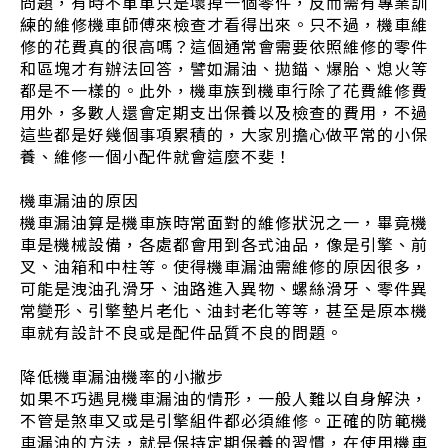
問題，有時不單單只是壞掉一個零件，反而需有專業訓
練的維修機車師傅來檢查才看得出來。只不過，機車維
修的花費真的很高嗎？這個通常會需要依照維修的零件
和區塊才有辦法回答，譬如漏油、拋錨、爆胎、熄火等
都是不一樣的。此外，機車族到機車行除了花費維修費
用外，多數人還會定期支出保養以及檢查的費用，不過
這些都是好幾個事項累積的，大家別擔心做平常的小保
養、維修一個小配件就會這麼不斐！
機車漏油的原因
機車漏油算是機車族時常面對的維修狀況之一，畢竟機
車是機械設備，各處都會用到各式油品，像是引擎、前
叉、油箱和中柱等。使得機車漏油需維修的原因很多，
可能是洩油孔滑牙、油路進入異物、螺絲滑牙、零件異
常變形、引擎墊片老化、油封老化等等，甚至是原本機
車就有設計不良或是配件品質不良的問題。
降低機車漏油機率的小撇步
如果不巧遇見機車漏油的情形，一般人難以自身解決，
不管是煞車又或是引擎組件都必須維修。正確的防範機
車漏油的方法，就是保持定期保養的習慣，在使用機車