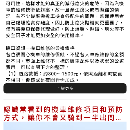
可用性，這樣才能夠真正的減低熄火的危險，因為汽機
車的維修技術依賴高，故一旦產生熄火或者拋錨的情
況，有不少幾率需拆車檢查各配件的問題，普通使用者
自己處理確實有難度，因此防止熄火拋錨就更重要了，
僅有將機車保養修理做好，防止爆胎、拋錨、熄火等不
安全因子才能更加安全的使用機車。
機車資訊－機車維修的公道價格
各位很關心機車的維修價錢，不過各大車廠維修的金額
都不同，市面上維修不一樣的機車配件以及狀況的公道
費用，可以查閱下方的整理。
【1】道路救援：約800～1500元，依照距離和時間而
不相同，偏遠或是夜間皆需加成。
了解更多
認識常看到的機車維修項目和預防
方式，讓你不會又騎到一半出問
題！