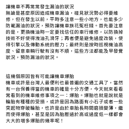
讓機車不再常常發生漏油的狀況
無論是甚麼原因造成機車漏油，碰見狀況勢必得要維
修，但在發生以前，平時多注意一些小地方，也能多少
防範漏油的狀況，預防讓機車族花冤枉錢。首先要注意
的是，更換機油時一定要找信任的車行維修，以防換掉
技術不好使得洩油孔滑牙；再者便是避免過度改裝，使
得引擎以及傳動系統的壓力；最終則是按時巡視機油高
度、留意車輛行駛有沒有不順，這些方法都能及早發覺
狀況，預防漏油的狀況。
這幾個原因皆有可能讓機車爆胎
機車或許是台灣人最便利也最普遍的交通工具了，當然
有一台保養得當的機車的確是十分方便，今天就來看看
常看到的機車維修事項之一：爆胎。爆胎也就是說就是
輪胎有種種的受損，或許是因為路面有小石子或者一些
突起物穿破輪胎，也許是由於車胎長時間磨損變薄，繼
而使得爆胎，甚至是因為胎壓過於高或過度低一樣都會
大大的增多爆胎的幾率呢！