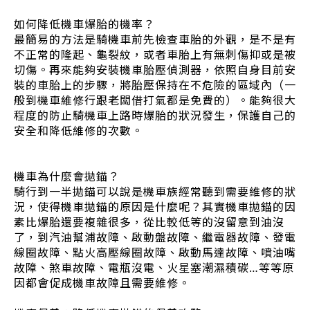
如何降低機車爆胎的機率？
最簡易的方法是騎機車前先檢查車胎的外觀，是不是有
不正常的隆起、龜裂紋，或者車胎上有無刺傷抑或是被
切傷。再來能夠安裝機車胎壓偵測器，依照自身目前安
裝的車胎上的步驟，將胎壓保持在不危險的區域內（一
般到機車維修行跟老闆借打氣都是免費的）。能夠很大
程度的防止騎機車上路時爆胎的狀況發生，保護自己的
安全和降低維修的次數。
機車為什麼會拋錨？
騎行到一半拋錨可以說是機車族經常聽到需要維修的狀
況，使得機車拋錨的原因是什麼呢？其實機車拋錨的因
素比爆胎還要複雜很多，從比較低等的沒留意到油沒
了，到汽油幫浦故障、啟動盤故障、繼電器故障、發電
線圈故障、點火高壓線圈故障、啟動馬達故障、噴油嘴
故障、煞車故障、電瓶沒電、火星塞潮濕積碳…等等原
因都會促成機車故障且需要維修。