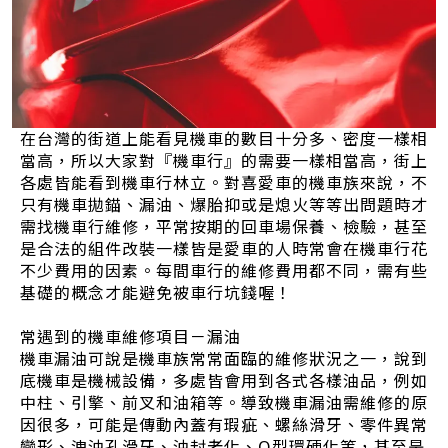
在台灣的街道上能看見機車的數目十分多、密度一樣相
當高，所以大家對『機車行』的需要一樣相當高，街上
各處皆能看到機車行林立。對喜愛車的機車族來說，不
只有機車拋錨、漏油、爆胎抑或是熄火等等出問題時才
需找機車行維修，平常按期的回車場保養、檢驗，甚至
是合法的組件改裝一樣皆是愛車的人時常會在機車行花
不少費用的因素。每間車行的維修費用都不同，需有些
基礎的概念才能避免被車行坑錢喔！
常遇到的機車維修項目－漏油
機車漏油可說是機車族常常面臨的維修狀況之一，說到
底機車是機械設備，多處皆會用到各式各樣油品，例如
中柱、引擎、前叉和油箱等。導致機車漏油需維修的原
因很多，可能是傳動內蓋有瑕疵、螺絲滑牙、零件異常
變形、洩油孔滑牙、油封老化、O型環硬化等，甚至是