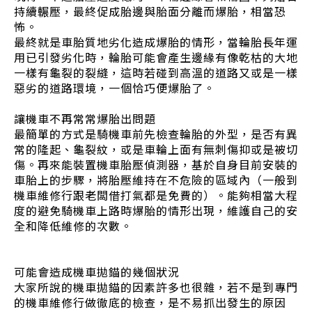
持續輾壓，最終促成胎邊與胎面分離而爆胎，相當恐
怖。
最終就是車胎質地劣化造成爆胎的情形，當輪胎長年運
用已引發劣化時，輪胎可能會產生邊緣有像乾枯的大地
一樣有龜裂的裂縫，這時若碰到高溫的道路又或是一樣
惡劣的道路環境，一個恰巧便爆胎了。
讓機車不再常常爆胎出問題
最簡單的方式是騎機車前先檢查輪胎的外型，是否有異
常的隆起、龜裂紋，或是車輪上面有無刺傷抑或是被切
傷。再來能裝置機車胎壓偵測器，基於自身目前安裝的
車胎上的步驟，將胎壓維持在不危險的區域內（一般到
機車維修行跟老闆借打氣都是免費的）。能夠相當大程
度的避免騎機車上路時爆胎的情形出現，維護自己的安
全和降低維修的次數。
可能會造成機車拋錨的幾個狀況
大家所說的機車拋錨的因素許多也很雜，若不是到專門
的機車維修行做徹底的檢查，是不易抓出發生的原因