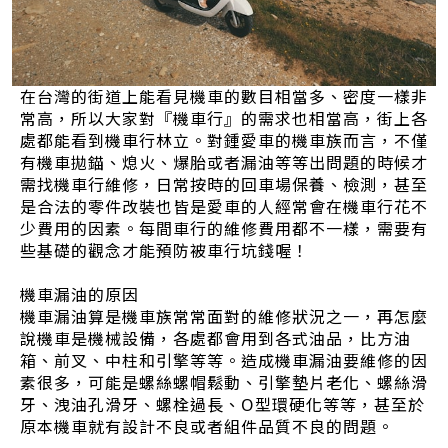
在台灣的街道上能看見機車的數目相當多、密度一樣非
常高，所以大家對『機車行』的需求也相當高，街上各
處都能看到機車行林立。對鍾愛車的機車族而言，不僅
有機車拋錨、熄火、爆胎或者漏油等等出問題的時候才
需找機車行維修，日常按時的回車場保養、檢測，甚至
是合法的零件改裝也皆是愛車的人經常會在機車行花不
少費用的因素。每間車行的維修費用都不一樣，需要有
些基礎的觀念才能預防被車行坑錢喔！
機車漏油的原因
機車漏油算是機車族常常面對的維修狀況之一，再怎麼
說機車是機械設備，各處都會用到各式油品，比方油
箱、前叉、中柱和引擎等等。造成機車漏油要維修的因
素很多，可能是螺絲螺帽鬆動、引擎墊片老化、螺絲滑
牙、洩油孔滑牙、螺栓過長、O型環硬化等等，甚至於
原本機車就有設計不良或者組件品質不良的問題。