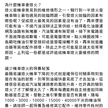
為什麼機車會熄火？
熄火是機車常見到的維修情形之一。騎行到一半熄火是
機車騎士最怕遇見的拋錨問題，引發熄火拋錨的因素有
哪些呢？促成熄火最常見的因素是沒有油了，再來便是
可能有油，不過汽油沒辦法正常供給，就得看化油器濾
網及油路有無堵塞、汽油幫浦有無受損。接下來電路是
不是故障造成斷電，可能是電盤壞掉，點火線圈故障，
長期吃機油引擎受損抑或是發霉接觸不良。再來就是離
合器等其他配件損壞，除此之外也可能是怠速太低等等
原因，上列這一些都是或許造成機車熄火要維修的問
題。
減少機車熄火的保養秘笈
最簡易讓熄火機率下降的方式就是確保任何騎乘時刻皆
是在有油的狀態，別等到油箱快要見底了才去加油，這
樣很容易造成汽油幫浦損害的風險升高，也許真的騎到
熄火了才了解撐太久了。再來每週能夠自主檢查如同啟
動器是否正常，發動之後引擎聲音是否有異樣，隨每
1000、3000、10000、15000、40000千米的機油保
養，請技師一起保養及維修其它配件，維持零件耗材的