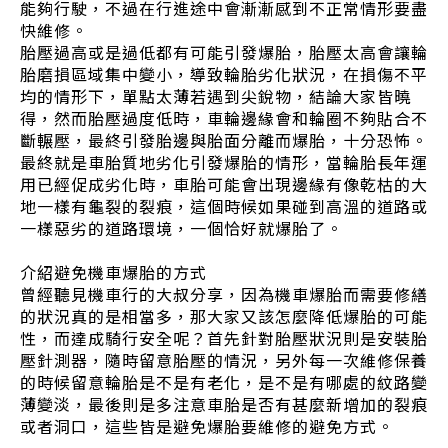
能夠行駛，不過在行進途中會漸漸感到不正常情形要盡
快維修。
胎壓過高或是過低都有可能引發爆胎，胎壓太高會讓輪
胎磨損區域集中變小，導致輪胎劣化狀況，在損傷不平
均的情形下，單點太薄若遇到尖銳物，結論大家皆曉
得，然而胎壓過度低時，車輪邊緣會和輪圈不夠貼合不
斷輾壓，最終引發胎邊與胎面分離而爆胎，十分恐怖。
最終就是車胎質地劣化引發爆胎的情形，當輪胎長年運
用已經促成劣化時，車胎可能會出現邊緣有像乾枯的大
地一樣有龜裂的裂痕，這個時候如果碰到高溫的道路或
一樣惡劣的道路環境，一個恰好就爆胎了。
介紹避免機車爆胎的方式
曾經聽見機車行的大叔分享，因為機車爆胎而需要修繕
的狀況真的是相當多，那大家又該怎麼降低爆胎的可能
性，而達成騎行安全呢？首先針對胎壓狀況則是安裝胎
壓針測器，隨時留意胎壓的情況，另外每一次維修保養
的時候留意輪胎是不是有老化，是不是有哪處的紋路變
薄變淡，最後則是多注意車胎是否有甚麼新增加的裂痕
或者洞口，這些皆是避免爆胎要維修的避免方式。