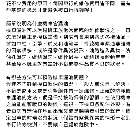
花不少費用的原因。每間車行的維修費用皆不同，需有
些基礎的概念才能避免被車行坑錢喔！
簡單說明為什麼機車會漏油
機車漏油可以說是機車族常常面臨的維修狀況之一，再
怎麼說機車是機械設備，到處皆會用到各式各樣油品，
譬如中柱、引擎、前叉和油箱等。導致機車漏油要維修
的因素很多，或許是零件異常變形、油路進入異物、洩
油孔滑牙、螺絲滑牙、螺栓過長、螺絲螺帽鬆動等等，
甚至原本機車就有設計不良或零件品質不良的狀況。
有哪些方法可以預防機車漏油問題？
假使不巧碰到機車漏油的情況，一般人無法自己解決，
不論是煞車又或是引擎組件皆一定維修。正確的防範機
車漏油的方法，便是保持按時保養的習慣，在使用機車
之前能趁著暖車的時候，巡視一下機車各配件外觀、看
看車底有無油在地面出現又或是聽聽看引擎的聲音，確
定出車的時候沒有狀況。假設有察覺異常的情形一定到
車行維修檢測，不要讓自己處於危險中。