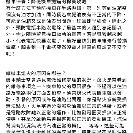
機車保養：降低機車拋錨的保養攻略
有什麼方法可預防機車在半路拋錨，第一別等到油箱整
個沒有油才加油，同時倘若察覺油表有不正常的下降，
可能是油箱又或是油表出問題，理當即早維修。除此之
外，預防電瓶半路沒電除了最基本的大燈別忘記關以
外，需要隨時留意機車驅動的聲音。若是聲響越來越
小，代表電瓶快要沒電了，最好盡快到機車維修行替換
電瓶。騎乘到一半電瓶突然沒電才是真的麻煩又不安全
呢！
讓機車熄火的原因有哪些？
機車騎士常會遇見需做維修處理的狀況，熄火是常看到
的維修事項之一。機車熄火的原因很多，不過可以往油
路及電路兩個方面去檢查。通常熄火代表機車難以發
動，引發的原因或許是油路出問題，像是點火系統受損
無法點火，火星塞過分潮濕燃油難以正常的供給。或者
是電路故障難以正常的運作，比如發電圈受損無法正常
傳導，甚至於啟動馬達損害難以正常的發動機車，汽油
幫浦有狀況無法將汽油正常的轉化.....等等，這些可能
皆是發生熄火需維修的零碎因素，聽起來是不是跟油路