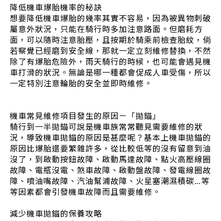
降低機車爆胎機率的秘訣
想要降低機車爆胎的幾率其實不容易，因為被異物刺破
屬意外狀況，只能在騎行時多加注意路面。但磨耗方
面，可以隨時注意胎壓，且按期於騎乘前檢查胎紋，倘
若察覺已經磨到安全線，那就一定立刻維修替換，不然
除了有爆胎危險外，雨天騎行的時候，也可能會遇見機
車打滑的狀況。無論是哪一種都會促成人車受傷，所以
一定特別注意輪胎的安全並即時維修。
機車常見維修項目發生的原因－「拋錨」
騎行到一半拋錨可說是機車族常常聽見需要維修的狀
況，導致機車拋錨的原因是甚麼呢？基本上機車拋錨的
原因比爆胎還要繁雜許多，從比較低等的沒有留意到油
沒了，到啟動按鈕故障、啟動馬達故障、點火高壓線圈
故障、電瓶沒電、煞車故障、啟動盤故障、發電線圈故
障、噴油嘴故障、汽油幫浦故障、火星塞潮濕積碳…等
等因素都會引發機車故障而且需要維修。
減少機車拋錨的保養攻略