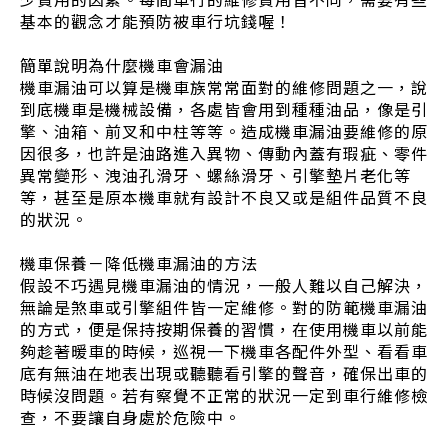
少費用的因素。每間車行的維修費用皆不同，需要有些
基本的觀念才能預防被車行坑錢喔！
簡單說明為什麼機車會漏油
機車漏油可以算是機車族常常面對的維修問題之一，說
到底機車是機械設備，各處皆會用到種種油品，像是引
擎、油箱、前叉和中柱等等。造成機車漏油要維修的原
因很多，也許是油路進入異物、傳動內蓋有瑕疵、零件
異常變形、洩油孔滑牙、螺絲滑牙、引擎墊片老化等
等，甚至是原本機車就有設計不良又或是組件品質不良
的狀況。
機車保養－降低機車漏油的方法
假設不巧遇見機車漏油的情況，一般人難以自己解決，
無論是煞車或引擎組件皆一定維修。對的防範機車漏油
的方式，便是保持按期保養的習慣，在使用機車以前能
夠趁著暖車的時候，巡視一下機車各配件外型、看看車
底有無油在地表出現或聽聽看引擎的聲音，確保出車的
時候沒問題。若有察覺不正常的狀況一定到車行維修檢
查，不要讓自身處於危險中。