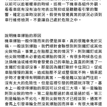
以前可以趁著暖車的時候，巡視一下機車各組件外觀、
看看車底有沒有油在地表出現抑或是聽聽看引擎的聲
響，確定出車時沒狀況。假使有發覺異常的狀況必須到
車行維修檢測，不要讓自己處於危險之中。
說明機車爆胎的原因
機車爆胎一般伴隨而來的便是摔車，真的很難幸免於災
禍，一般談到爆胎，我們絕對會聯想到刺到鐵釘或其他
尖銳物品，事實上在胎壓正常的情況下，刺到鐵釘或其
他尖銳物體未必會造成爆胎的情況，有很多時候各位去
汰換機油或維修時會發覺自己的車胎上直直的刺進了一
支鐵釘但是卻沒事，那是因為鐵釘剛好卡住洞口，促成
車胎慢慢的漏氣，造成胎壓不足或整個氣不夠，騎乘起
步時才會覺得有明顯的異常，一般是難以加油門往前，
沒有太大的危險性。但是這裡引發的問題就浮現了，基
本上一般使得爆胎的原因可以分成三大項，第一是輪胎
刺到尖銳的物件，第二是胎壓過於高或是過於低，第三
則是輪胎水平劣化。壓到尖銳物方才已經談到，通常不
會馬上引發車輪全然沒氣爆胎因而摔車，有很大幾率還