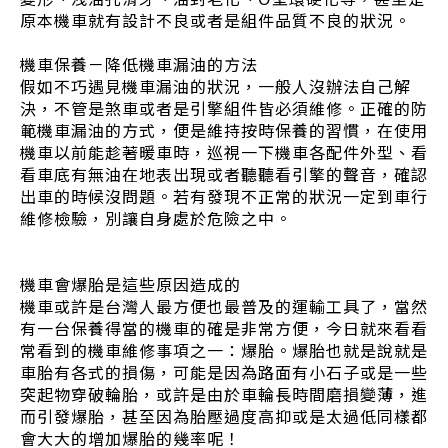
原本機車就有設計不良或者是組件品質不良的狀況。
機車保養－降低機車漏油的方法
假如不巧遇見機車漏油的狀況，一般人沒辦法自己解
決，不管是煞車或者是引擎組件皆必須維修。正確的防
範機車漏油的方式，便是維持按時保養的習慣，在使用
機車以前能趁著暖車時，巡視一下機車各配件外型、看
看車底有無油在地表出現或者聽聽看引擎的聲音，確認
出車的時候沒問題。若有發現不正常的狀況一定到車行
維修檢驗，別讓自身處於危險之中。
機車會爆胎是這些原因造成的
機車或許是台灣人最方便也最普及的運輸工具了，當然
有一台保養得當的機車的確是非常方便，今日就來看看
常看到的機車維修事項之一：爆胎。爆胎也就是說就是
車胎有各式的損傷，可能是因為路面有小石子或是一些
突起物穿破輪胎，或許是由於車輪長時間磨損變薄，進
而引發爆胎，甚至因為胎壓過度高抑或是太過低同樣都
會大大的增加爆胎的幾率呢！