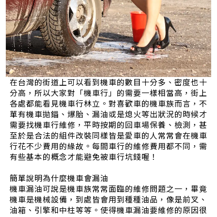
在台灣的街道上可以看到機車的數目十分多、密度也十
分高，所以大家對「機車行」的需要一樣相當高，街上
各處都能看見機車行林立。對喜歡車的機車族而言，不
單有機車拋錨、爆胎、漏油或是熄火等出狀況的時候才
需要找機車行維修，平時按期的回車場保養、檢測，甚
至於是合法的組件改裝同樣皆是愛車的人常常會在機車
行花不少費用的緣故。每間車行的維修費用都不同，需
有些基本的概念才能避免被車行坑錢喔！
簡單說明為什麼機車會漏油
機車漏油可說是機車族常常面臨的維修問題之一，畢竟
機車是機械設備，到處皆會用到種種油品，像是前叉、
油箱、引擎和中柱等等。使得機車漏油要維修的原因很