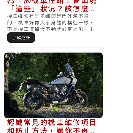
為什麼機車在路上會出現
「這些」狀況？該怎麼防
範才可安全上路？
機車維修有許多細節是門外漢不懂
的，機車好像大家身體的構造一樣，
不是機車壞掉發不動就必定是哪裡出
問題，有時不單單僅是壞掉一個組
了解更多
件，反而要有.....
認識常見的機車維修項目
和防止方法，讓你不再騎