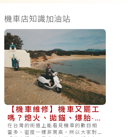
機車店知識加油站
【機車維修】機車又罷工
嗎？熄火、拋錨、爆胎‧‧‧
等等狀況的防範方式在這
在台灣的街道上能看見機車的數目相
當多、密度一樣非常高，所以大家對
裡