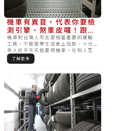
機車有異音，代表你要檢
測引擎、煞車皮囉！跟你
說該如何維修，愛車才不
機車對台灣人而言是相當重要的運輸
工具，不管是學生或者上班族，十分
會再出聲
多人近乎天天皆要用機車。在和人互
動的時候，各位最怕「空氣突然安
了解更多
靜」，不過.....