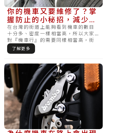
你的機車又要維修了？掌
握防止的小秘招，減少故
障可能性（漏油、爆胎、
在台灣的街道上能夠看到機車的數目
十分多、密度一樣相當高，所以大家
熄火、拋錨）
對『機車行』的需要同樣相當高，街
上各處都能看見機車行林立。對鍾愛
了解更多
車的機車.....