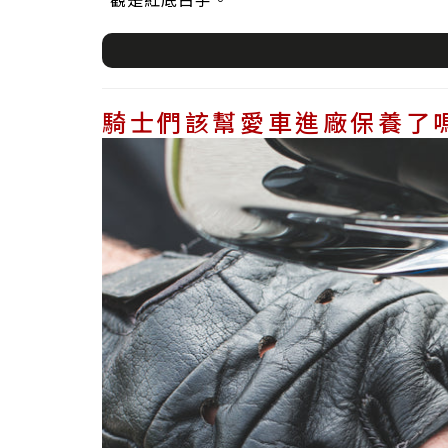
觀是紅底白字。
騎士們該幫愛車進廠保養了嗎