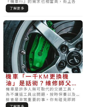
『機車行』的需求也相當高，街上各
處都能看到機車行林立。對鍾愛車的
了解更多
機車族而.....
機車「一千KM更換機
油」是話術？維修師父告
訴你這時就該更換了？
機車是許多人無可取代的交通工具，
為不讓這工具出問題，按時保養以及
檢查是非常重要的事。你有碰見即將
遲到急著出門的時候，發現電瓶沒電
了解更多