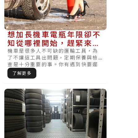
想加長機車電瓶年限卻不
知從哪裡開始，趕緊來看
更換時間以及基本的保養
機車是很多人不可缺的運輸工具，為
了不讓這工具出問題，定期保養與檢
方法
查是十分重要的事。你有遇到快要遲
到急著出門的時候，發現電瓶沒電怎
了解更多
麼樣都無.....