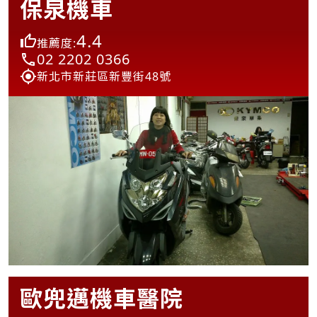
保泉機車
4.4
推薦度:
02 2202 0366
新北市新莊區新豐街48號
歐兜邁機車醫院