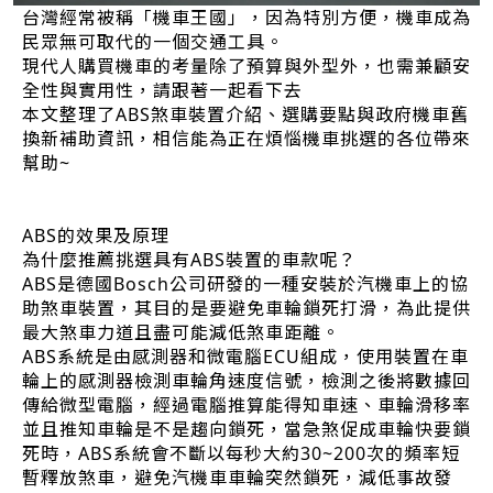
台灣經常被稱「機車王國」，因為特別方便，機車成為
民眾無可取代的一個交通工具。
現代人購買機車的考量除了預算與外型外，也需兼顧安
全性與實用性，請跟著一起看下去
本文整理了ABS煞車裝置介紹、選購要點與政府機車舊
換新補助資訊，相信能為正在煩惱機車挑選的各位帶來
幫助~
ABS的效果及原理
為什麼推薦挑選具有ABS裝置的車款呢？
ABS是德國Bosch公司研發的一種安裝於汽機車上的協
助煞車裝置，其目的是要避免車輪鎖死打滑，為此提供
最大煞車力道且盡可能減低煞車距離。
ABS系統是由感測器和微電腦ECU組成，使用裝置在車
輪上的感測器檢測車輪角速度信號，檢測之後將數據回
傳給微型電腦，經過電腦推算能得知車速、車輪滑移率
並且推知車輪是不是趨向鎖死，當急煞促成車輪快要鎖
死時，ABS系統會不斷以每秒大約30~200次的頻率短
暫釋放煞車，避免汽機車車輪突然鎖死，減低事故發