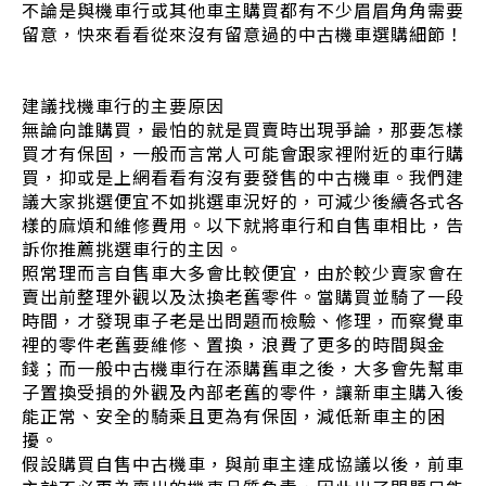
不論是與機車行或其他車主購買都有不少眉眉角角需要
留意，快來看看從來沒有留意過的中古機車選購細節！
建議找機車行的主要原因
無論向誰購買，最怕的就是買賣時出現爭論，那要怎樣
買才有保固，一般而言常人可能會跟家裡附近的車行購
買，抑或是上網看看有沒有要發售的中古機車。我們建
議大家挑選便宜不如挑選車況好的，可減少後續各式各
樣的麻煩和維修費用。以下就將車行和自售車相比，告
訴你推薦挑選車行的主因。
照常理而言自售車大多會比較便宜，由於較少賣家會在
賣出前整理外觀以及汰換老舊零件。當購買並騎了一段
時間，才發現車子老是出問題而檢驗、修理，而察覺車
裡的零件老舊要維修、置換，浪費了更多的時間與金
錢；而一般中古機車行在添購舊車之後，大多會先幫車
子置換受損的外觀及內部老舊的零件，讓新車主購入後
能正常、安全的騎乘且更為有保固，減低新車主的困
擾。
假設購買自售中古機車，與前車主達成協議以後，前車