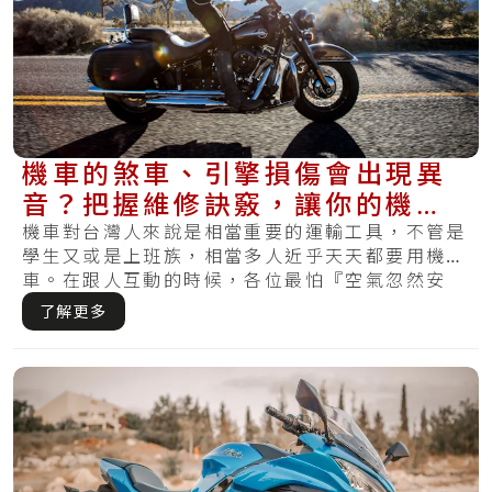
機車的煞車、引擎損傷會出現異
音？把握維修訣竅，讓你的機車
不再發出怪聲
機車對台灣人來說是相當重要的運輸工具，不管是
學生又或是上班族，相當多人近乎天天都要用機
車。在跟人互動的時候，各位最怕『空氣忽然安
靜』，可.....
了解更多