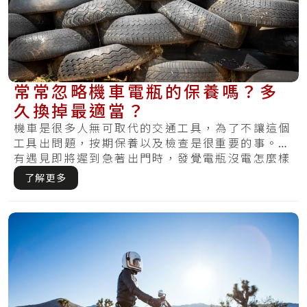
常常忽略機車電瓶的保養嗎？多
久換掉最適當？
機車是很多人無可取代的交通工具，為了不讓這個
工具出問題，按期保養以及檢查是很重要的事。你
有遇見即將遲到急著出門時，發覺電瓶沒電怎麼樣
都無.....
了解更多