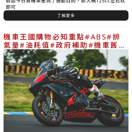
假如今日買機車是為了通勤目的，那大概125cc左右就
即可
了解更多
機車王國購物必知重點#ABS#排
氣量#油耗值#政府補助#機車舊換
新