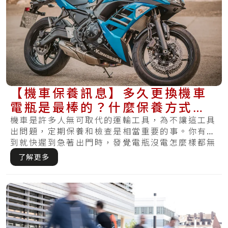
【機車保養訊息】多久更換機車
電瓶是最棒的？什麼保養方式最
適合你的電瓶？
機車是許多人無可取代的運輸工具，為不讓這工具
出問題，定期保養和檢查是相當重要的事。你有碰
到就快遲到急著出門時，發覺電瓶沒電怎麼樣都無
法發.....
了解更多