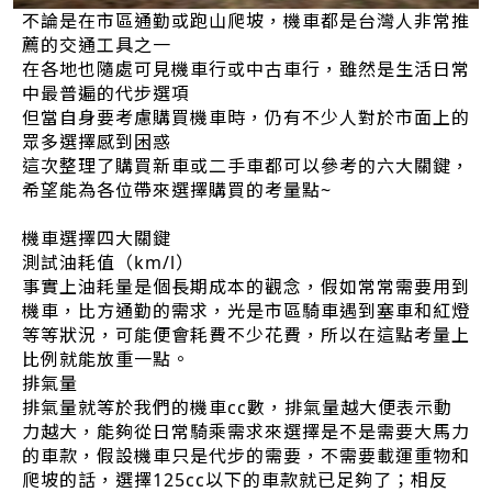
不論是在市區通勤或跑山爬坡，機車都是台灣人非常推
薦的交通工具之一
在各地也隨處可見機車行或中古車行，雖然是生活日常
中最普遍的代步選項
但當自身要考慮購買機車時，仍有不少人對於市面上的
眾多選擇感到困惑
這次整理了購買新車或二手車都可以參考的六大關鍵，
希望能為各位帶來選擇購買的考量點~
機車選擇四大關鍵
測試油耗值（km/l）
事實上油耗量是個長期成本的觀念，假如常常需要用到
機車，比方通勤的需求，光是市區騎車遇到塞車和紅燈
等等狀況，可能便會耗費不少花費，所以在這點考量上
比例就能放重一點。
排氣量
排氣量就等於我們的機車cc數，排氣量越大便表示動
力越大，能夠從日常騎乘需求來選擇是不是需要大馬力
的車款，假設機車只是代步的需要，不需要載運重物和
爬坡的話，選擇125cc以下的車款就已足夠了；相反