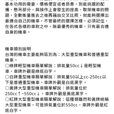
基本功用的需要、價格便宜或者昂貴，到能挑選的配
備、懸吊部分，與操作上會發生的座高、取架機車的問
題，全數衡量進去之後再藉由交叉比照，就能夠選擇出
最適合自己的機車，不管最終的選擇怎樣，必須記住，
在各式各樣的車款之中，無最優秀的機車，只有最合適
自身的機車。
機車類別說明
台灣的機車主要能夠區別為：大型重型機車和普通重型
機車。
○綠牌輕型機車簡單解說：排氣量50cc↓是輕型機
車，車牌外觀是綠底白字。
○白牌重型機車簡單解說：排氣量50以上cc-250cc以
下是普通重型機車，車牌外觀是白底黑字。
○黃牌大型重型機車簡單解說：排氣量位於
250cc↑~550cc↓，車牌外觀是黃底黑字。
○紅牌大型重型機車簡單解說：這種類雖然和黃牌統稱
大型重型機車，可是排氣量位於550cc，車牌外觀是紅
底白字。