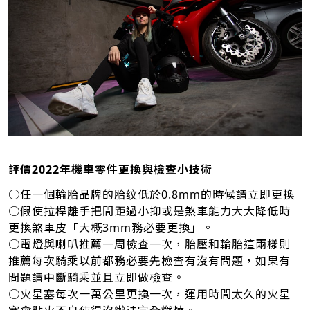
評價2022年機車零件更換與檢查小技術
○任一個輪胎品牌的胎纹低於0.8mm的時候請立即更換
○假使拉桿離手把間距過小抑或是煞車能力大大降低時
更換煞車皮「大概3mm務必要更換」。
○電燈與喇叭推薦一周檢查一次，胎壓和輪胎這兩樣則
推薦每次騎乘以前都務必要先檢查有沒有問題，如果有
問題請中斷騎乘並且立即做檢查。
○火星塞每次一萬公里更換一次，運用時間太久的火星