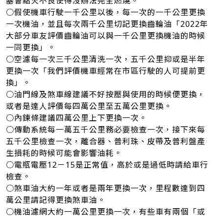
塞會點火不良使得沒辦法完全燃燒。
○假使機車行駛一千公里以後，每一次的一千公里更換
一次機油，並且每次兩千公里切記更換齒輪油「2022年
大部分車友評價齒輪油可以與一千公里更換機油的時候
一同更換」。
○空濾每一次三千公里清洗一次，五千公里抑或是半年
更換一次「我們評價機車經常在市區行駛的人可提前更
換」。
○油門線及煞車線建議不好按壓與使用的時候便更換，
或者是達人評價每四萬公里至五萬公里更換。
○內鍊條建議四萬公里上下更換一次。
○傳動系統每一萬五千公里務必要檢查一次，接下來每
五千公里檢查一次，離合器、普利珠、皮帶及普利盤產
生損耗的時候可能會影響油耗。
○電瓶電壓12－15是正常值，高於或是過低時請給車行
檢查。
○煞車油大約一年或者是兩年更換一次，里程數達到四
萬公里請記得更換煞車油。
○機油濾網大約一萬公里更換一次，有些車有兩個「或