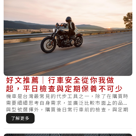
好文推薦｜行車安全從你我做
起，平日檢查與定期保養不可少
機車是台灣最常見的代步工具之一，除了在購買時
需要細細思考自身需求，並廣泛比較市面上的品牌
與型號選擇外，購買後日常行車前的檢查，與定期
保養.....
了解更多