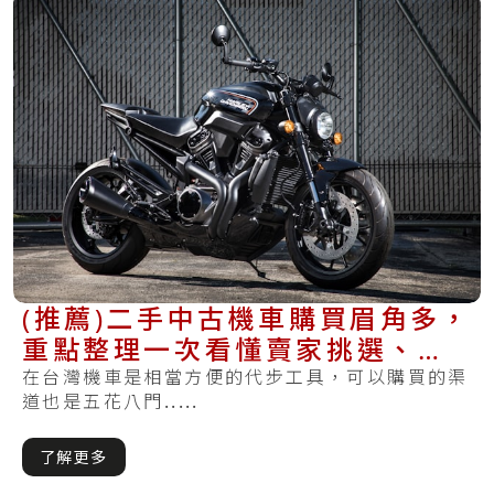
(推薦)二手中古機車購買眉角多，
重點整理一次看懂賣家挑選、驗
車與過戶重點
在台灣機車是相當方便的代步工具，可以購買的渠
道也是五花八門.....
了解更多