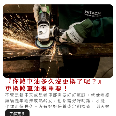
『你煞車油多久沒更換了呢？』
更換煞車油很重要！
不管是新車又或是老車都需要好好照顧，就像老婆
無論是年輕妹或熟齡女，也都需好好呵護，才能陪
伴你走得長久。沒有好好保養或定期檢查，哪天察
覺損.....
了解更多