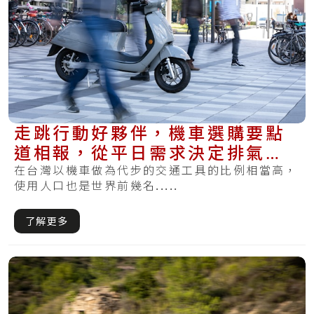
走跳行動好夥伴，機車選購要點
道相報，從平日需求決定排氣量
與預算考量
在台灣以機車做為代步的交通工具的比例相當高，
使用人口也是世界前幾名.....
了解更多