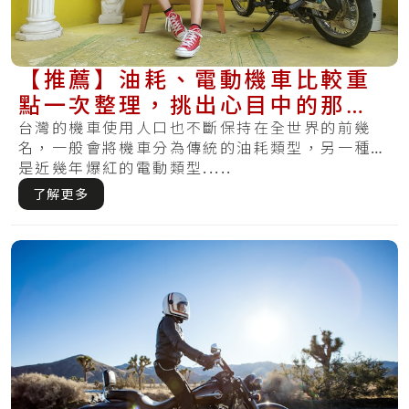
【推薦】油耗、電動機車比較重
點一次整理，挑出心目中的那台
機車
台灣的機車使用人口也不斷保持在全世界的前幾
名，一般會將機車分為傳統的油耗類型，另一種則
是近幾年爆紅的電動類型.....
了解更多