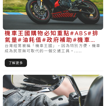
機車王國購物必知重點#ABS#排
氣量#油耗值#政府補助#機車舊
換新
台灣經常被稱「機車王國」，因為特別方便，機車
成為民眾無可取代的一個交通工具。.....
了解更多