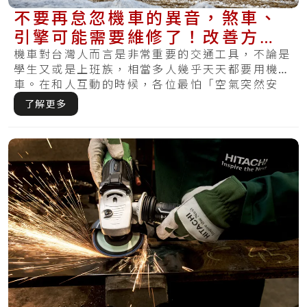
不要再怠忽機車的異音，煞車、
引擎可能需要維修了！改善方法
有哪些？
機車對台灣人而言是非常重要的交通工具，不論是
學生又或是上班族，相當多人幾乎天天都要用機
車。在和人互動的時候，各位最怕「空氣突然安
靜」，而.....
了解更多