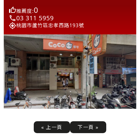
0
推薦度:
03 311 5959
桃園市蘆竹區忠孝西路193號
« 上一頁
下一頁 »