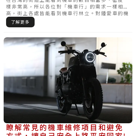
一次發生？
在台灣的街道上能看到機車的數目相當多、密度一
樣非常高，所以各位對「機車行」的需求一樣相當
高，街上各處皆能看到機車行林立。對鍾愛車的機
車族.....
了解更多
瞭解常見的機車維修項目和避免
方式，讓自己安全上路平安回家!