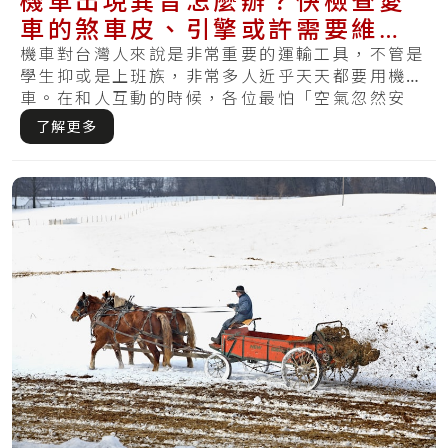
機車出現異音怎麼辦？快檢查愛
車的煞車皮、引擎或許需要維
修！
機車對台灣人來說是非常重要的運輸工具，不管是
學生抑或是上班族，非常多人近乎天天都要用機
車。在和人互動的時候，各位最怕「空氣忽然安
靜」，而.....
了解更多