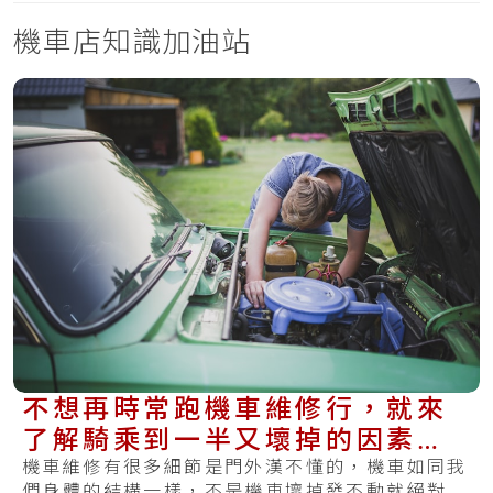
機車店知識加油站
不想再時常跑機車維修行，就來
了解騎乘到一半又壞掉的因素＆
平時的保養方式
機車維修有很多細節是門外漢不懂的，機車如同我
們身體的結構一樣，不是機車壞掉發不動就絕對是