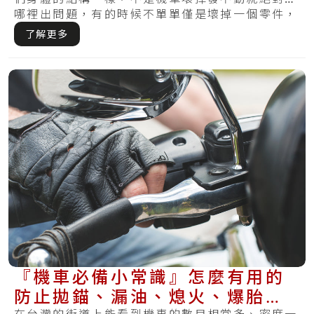
哪裡出問題，有的時候不單單僅是壞掉一個零件，
反而.....
了解更多
『機車必備小常識』怎麼有用的
防止拋錨、漏油、熄火、爆胎再