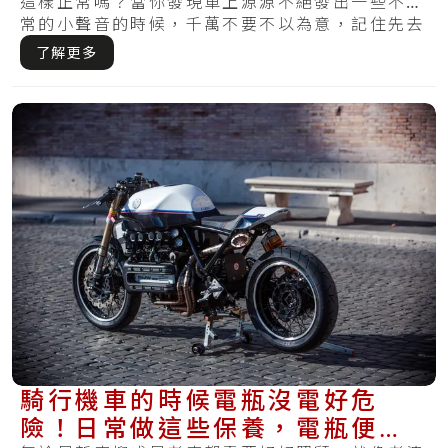
這樣正常嗎？當你發現車上源源不絕發出一些不正
常的小聲音的時候，千萬不要不以為意，記住先去
機車.....
了解更多
騎行機車的時候電瓶沒電好危
險！日常做這些保養，電瓶便可