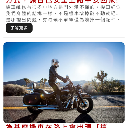
機車維修有很多小地方是門外漢不懂的，機車好似
我們身體的結構一樣，不是機車壞掉發不動就絕對
是哪裡出問題，有時候不單單僅為壞掉一個配件，
反而.....
了解更多
為甚麼機車在路上會出現「這