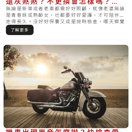
還灰煞煞？不更換會怎樣嗎？現
在曉得還不算晚～
無論是新車或者老車都需好好照顧，就像老婆無論
是青春妹或熟齡女，也都要好好愛護，才可陪伴你
走得長久。沒好好保養又或是按時檢查，哪天察覺
損壞.....
了解更多