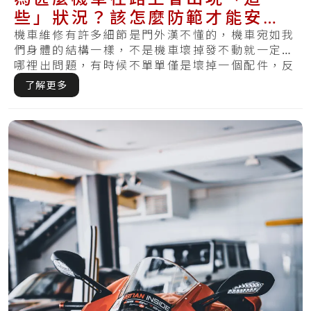
些」狀況？該怎麼防範才能安全
上路？
機車維修有許多細節是門外漢不懂的，機車宛如我
們身體的結構一樣，不是機車壞掉發不動就一定是
哪裡出問題，有時候不單單僅是壞掉一個配件，反
而需.....
了解更多