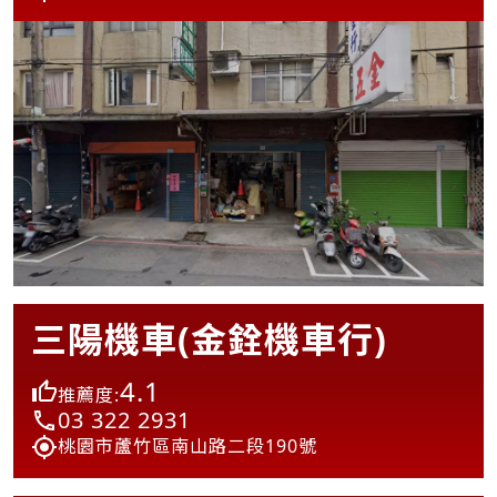
三陽機車(金銓機車行)
4.1
推薦度:
03 322 2931
桃園市蘆竹區南山路二段190號