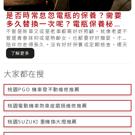
是否時常怠忽電瓶的保養？需要
多久替換一次呢？電瓶保養秘笈
教你如何將電池照料好！
不管是新車又或是老車都需好好照顧，就像老婆不
管是青春妹抑或是熟齡女，也都要好好寵愛，才能
陪伴你走得長久。沒有好好保養或定期檢查，哪天
發覺.....
了解更多
大家都在搜
桃園PGO 機車發不動維修推薦
桃園電動機車煞車皮磨損維修推薦
桃園SUZUKI 重機換大燈推薦