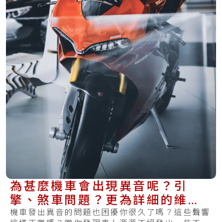
為甚麼機車會出現異音呢？引
擎、煞車問題？更為詳細的維修
處理方法在這裡
機車發出異音的問題也困擾你很久了嗎？這些聲響