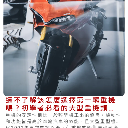
還不了解該怎麼選擇第一輛重機
嗎？初學者必看的大型重機類別
的介紹
重機的安定性相比一般輕型機車來的優良，機動性
和功能皆是高於四輪汽車的效能，且大型重型機車
從2002年再次開放以後，使重機的銷售量也漸漸