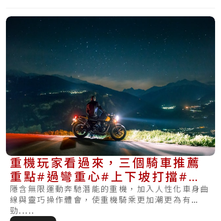
重機玩家看過來，三個騎車推薦
重點#過彎重心#上下坡打擋#不
傷車退檔補油
隱含無限運動奔馳潛能的重機，加入人性化車身曲
線與靈巧操作體會，使重機騎乘更加潮更為有
勁.....