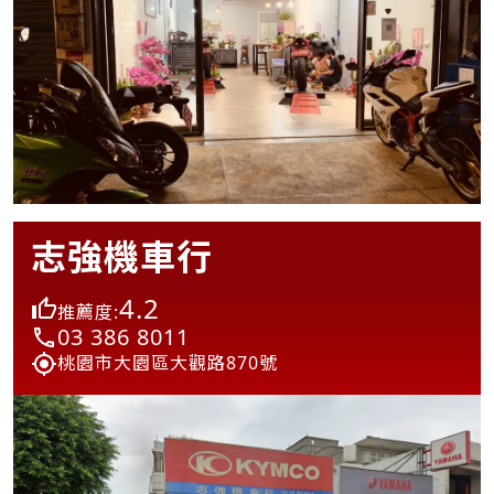
志強機車行
4.2
推薦度:
03 386 8011
桃園市大園區大觀路870號