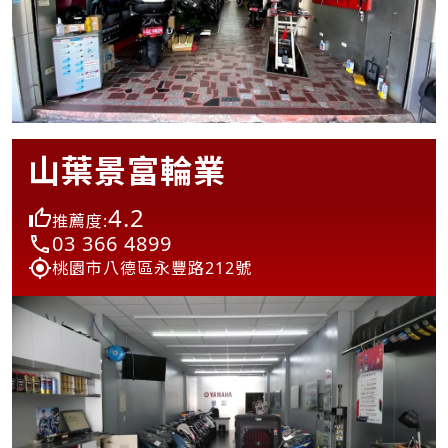
山葉景富輪業
4.2
推薦度:
03 366 4899
桃園市八德區永豐路212號