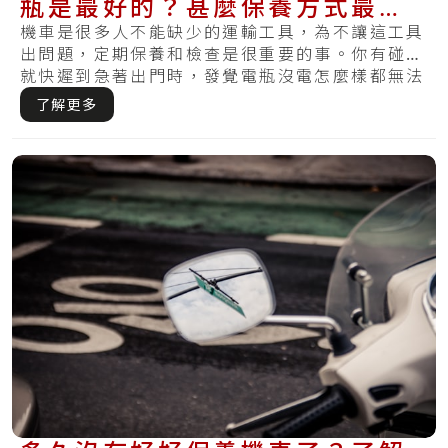
瓶是最好的？甚麼保養方式最適
合你的電瓶？
機車是很多人不能缺少的運輸工具，為不讓這工具
出問題，定期保養和檢查是很重要的事。你有碰到
就快遲到急著出門時，發覺電瓶沒電怎麼樣都無法
啟動.....
了解更多