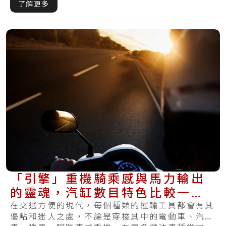
了解更多
「引擎」重機騎乘感與馬力輸出
的靈魂，汽缸數目特色比較一次
整理
在交通方便的現代，每個種類的運輸工具都會有其
優點和迷人之處，不論是穿梭其中的電動車、汽