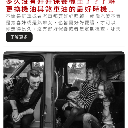
多久沒有好好保養機車了？了解
更換機油與煞車油的最好時機，
讓摩托車維持健康
不論是新車或者老車都要好好照顧，就像老婆不管
是青春妹或是熟齡女，也皆需好好愛護，才可以陪
你走得長久。沒有好好保養或者是定期檢查，哪天
發覺.....
了解更多