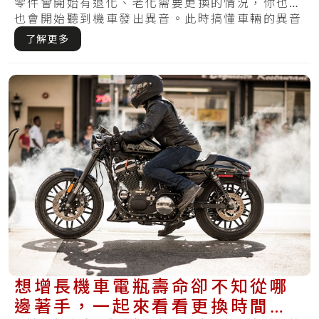
零件會開始有退化、老化需要更換的情況，你也許
也會開始聽到機車發出異音。此時搞懂車輛的異音
就很.....
了解更多
想增長機車電瓶壽命卻不知從哪
邊著手，一起來看看更換時間與