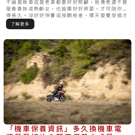
基礎的保養方法
不論是新車或是老車都要好好照顧，就像老婆不管
是青春妹或熟齡女，也皆需好好疼愛，才可陪你走
得長久。沒好好保養或按期檢查，哪天發覺受損才
想維.....
了解更多
「機車保養資訊」多久換機車電