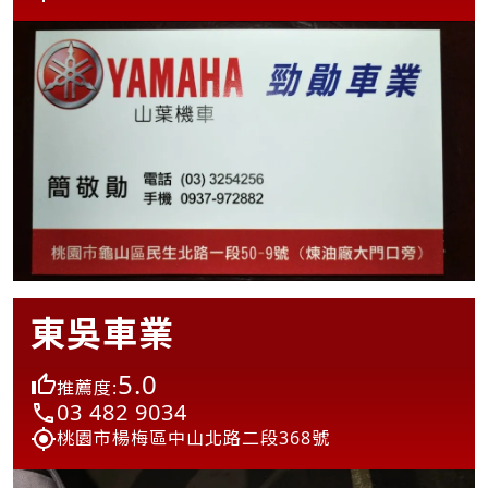
東吳車業
5.0
推薦度:
03 482 9034
桃園市楊梅區中山北路二段368號