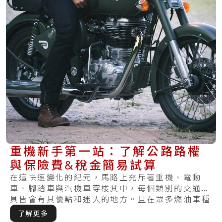
重機新手第一站：了解公路路權
與保險費&稅金簡易試算
在這快速變化的紀元，馬路上充斥著重機、電動
車、腳踏車與汽機車穿梭其中，每個類別的交通工
具皆會有其優點和迷人的地方。且在眾多燃油車種
當中，.....
了解更多