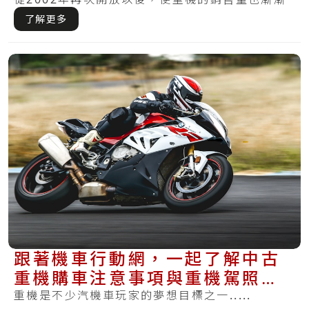
提.....
了解更多
跟著機車行動網，一起了解中古
重機購車注意事項與重機駕照報
考眉角
重機是不少汽機車玩家的夢想目標之一.....