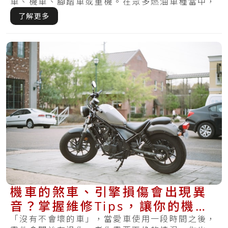
車、機車、腳踏車或重機。在眾多燃油車種當中，
超跑的.....
了解更多
機車的煞車、引擎損傷會出現異
音？掌握維修Tips，讓你的機車
不再發出怪聲
「沒有不會壞的車」，當愛車使用一段時間之後，