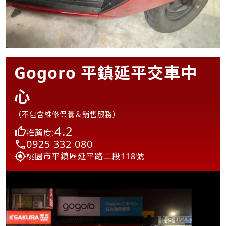
Gogoro 平鎮延平交車中
心
（不包含維修保養＆銷售服務）
4.2
推薦度:
0925 332 080
桃園市平鎮區延平路二段118號