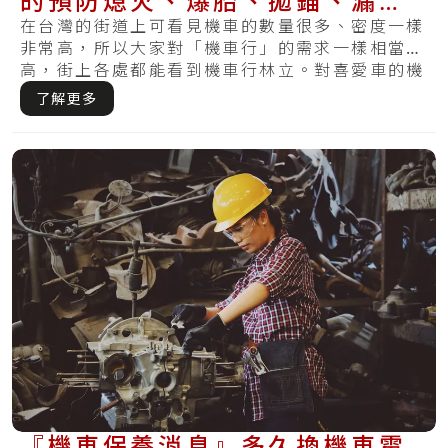
的預防熄火、爆胎、拋錨、漏油
再次發生？
在台灣的街道上可看見機車的數量很多、密度一樣
非常高，所以大家對「機車行」的需求一樣相當
高，街上各處都能看到機車行林立。對喜愛車的機
車族來.....
了解更多
『機車保養消息』多久換機車電