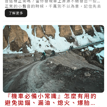
音這樣正常嗎？當你發現車上源源不絕發出一些不
正常的小聲音的時候，千萬別不以為意，記住先去
機車.....
了解更多
『機車必備小常識』怎麼有用的
避免拋錨、漏油、熄火、爆胎再