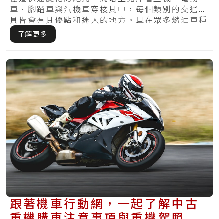
車、腳踏車與汽機車穿梭其中，每個類別的交通工
具皆會有其優點和迷人的地方。且在眾多燃油車種
當中，.....
了解更多
跟著機車行動網，一起了解中古
重機購車注意事項與重機駕照報