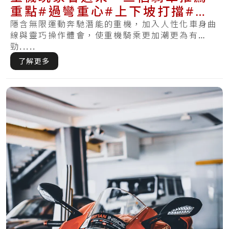
重點#過彎重心#上下坡打擋#不
傷車退檔補油
隱含無限運動奔馳潛能的重機，加入人性化車身曲
線與靈巧操作體會，使重機騎乘更加潮更為有
勁.....
了解更多