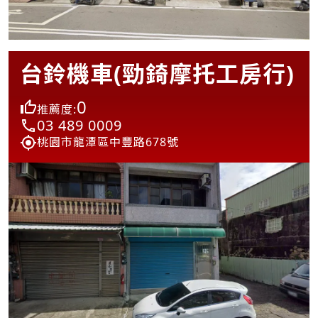
台鈴機車(勁錡摩托工房行)
0
推薦度:
03 489 0009
桃園市龍潭區中豐路678號