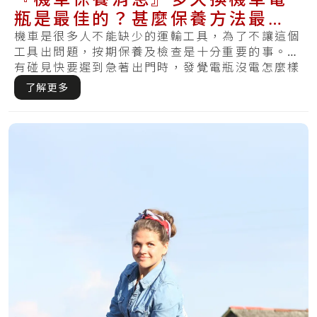
瓶是最佳的？甚麼保養方法最適
合你的電瓶？
機車是很多人不能缺少的運輸工具，為了不讓這個
工具出問題，按期保養及檢查是十分重要的事。你
有碰見快要遲到急著出門時，發覺電瓶沒電怎麼樣
都無.....
了解更多