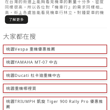
次發生？
在台灣的街道上能夠看見機車的數量十分多、密度
同樣很高，所以各位對『機車行』的需求同樣相當
高，街上各處皆能看見機車行林立。對鍾愛車的機
車族.....
了解更多
大家都在搜
桃園Vespa 重機優惠推薦
桃園YAMAHA MT-07 中古
桃園Ducati 杜卡迪重機中古
桃園重機哪裡買
桃園TRIUMPH 凱旋 Tiger 900 Rally Pro 優惠推
薦