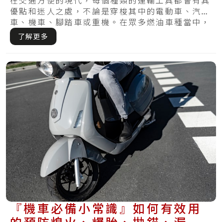
整理
在交通方便的現代，每個種類的運輸工具都會有其
優點和迷人之處，不論是穿梭其中的電動車、汽
車、機車、腳踏車或重機。在眾多燃油車種當中，
超跑的.....
了解更多
『機車必備小常識』如何有效用