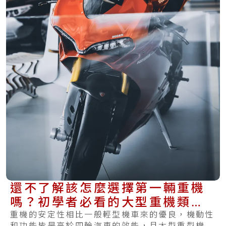
還不了解該怎麼選擇第一輛重機
嗎？初學者必看的大型重機類別
的介紹
重機的安定性相比一般輕型機車來的優良，機動性
和功能皆是高於四輪汽車的效能，且大型重型機車