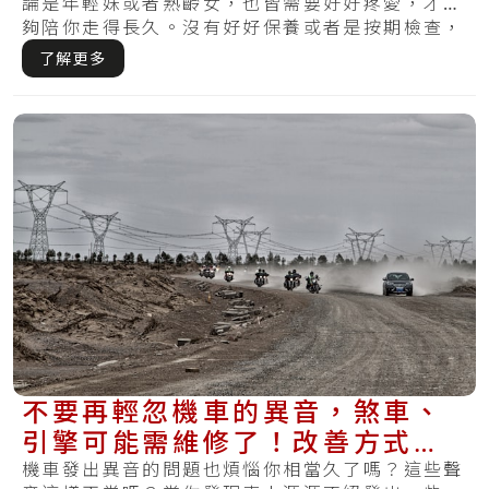
論是年輕妹或者熟齡女，也皆需要好好疼愛，才能
夠陪你走得長久。沒有好好保養或者是按期檢查，
哪天.....
了解更多
不要再輕忽機車的異音，煞車、
引擎可能需維修了！改善方式有
哪些？
機車發出異音的問題也煩惱你相當久了嗎？這些聲