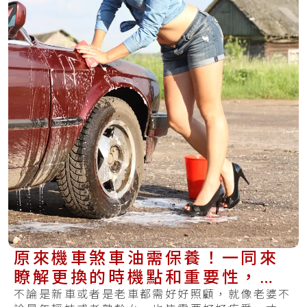
原來機車煞車油需保養！一同來
瞭解更換的時機點和重要性，讓
你不再煞不住
不論是新車或者是老車都需好好照顧，就像老婆不