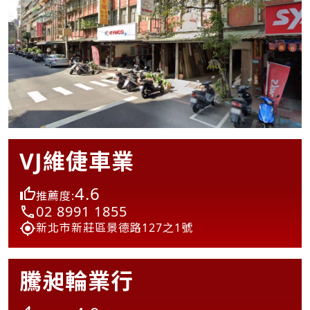
VJ維倢車業
4.6
推薦度:
02 8991 1855
新北市新莊區景德路127之1號
騰昶輪業行