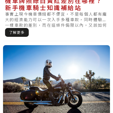
機車牌照綠白黃紅差別在哪裡？
新手機車騎士知識補給站
事實上現今機車價錢都不便宜，不是每個人都有龐
大的經濟能力可以一次入手多種車款，同時體驗不
一樣車款的差別，而在這條件侷限以內，又該如何
選擇.....
了解更多