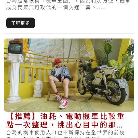
換新
台灣經常被稱「機車王國」，因為特別方便，機車
成為民眾無可取代的一個交通工具。.....
了解更多
【推薦】油耗、電動機車比較重
點一次整理，挑出心目中的那台
機車
台灣的機車使用人口也不斷保持在全世界的前幾