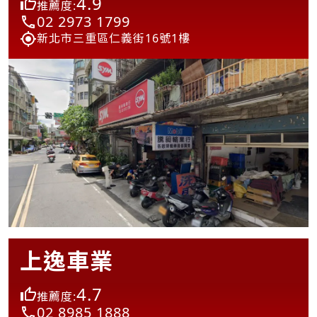
4.9
推薦度:
02 2973 1799
新北市三重區仁義街16號1樓
上逸車業
4.7
推薦度:
02 8985 1888