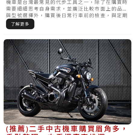
機車是台灣最常見的代步工具之一，除了在購買時
需要細細思考自身需求，並廣泛比較市面上的品牌
與型號選擇外，購買後日常行車前的檢查，與定期
保養.....
了解更多
(推薦)二手中古機車購買眉角多，