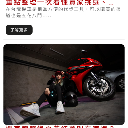
重點整理一次看懂賣家挑選、驗
車與過戶重點
在台灣機車是相當方便的代步工具，可以購買的渠
道也是五花八門.....
了解更多