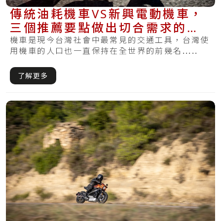
傳統油耗機車VS新興電動機車，
三個推薦要點做出切合需求的好
選擇！
機車是現今台灣社會中最常見的交通工具，台灣使
用機車的人口也一直保持在全世界的前幾名.....
了解更多