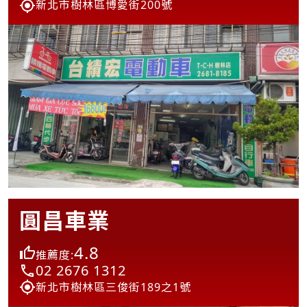
新北市樹林區博愛街200號
圓昌車業
4.8
推薦度:
02 2676 1312
新北市樹林區三俊街189之1號