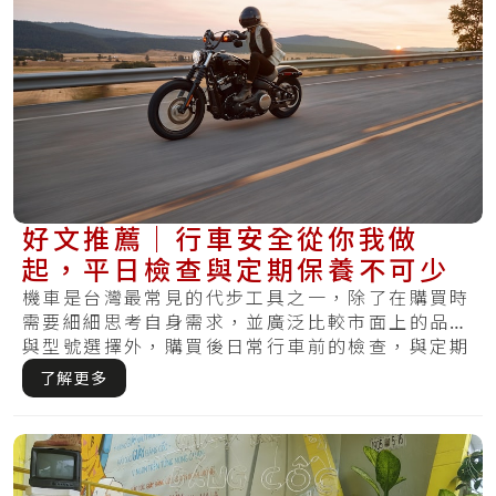
好文推薦｜行車安全從你我做
起，平日檢查與定期保養不可少
機車是台灣最常見的代步工具之一，除了在購買時
需要細細思考自身需求，並廣泛比較市面上的品牌
與型號選擇外，購買後日常行車前的檢查，與定期
保養.....
了解更多