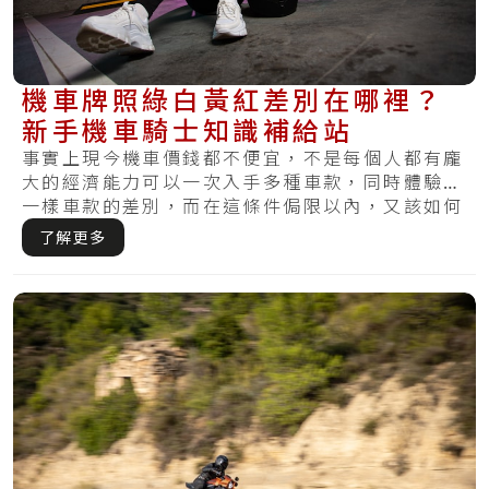
機車牌照綠白黃紅差別在哪裡？
新手機車騎士知識補給站
事實上現今機車價錢都不便宜，不是每個人都有龐
大的經濟能力可以一次入手多種車款，同時體驗不
一樣車款的差別，而在這條件侷限以內，又該如何
選擇.....
了解更多