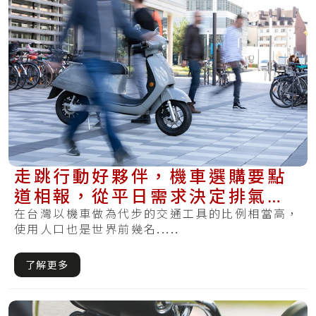
走跳行動好夥伴，機車選購要點
道相報，從平日需求決定排氣量
與預算考量
在台灣以機車做為代步的交通工具的比例相當高，
使用人口也是世界前幾名.....
了解更多