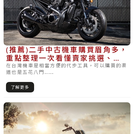
(推薦)二手中古機車購買眉角多，
重點整理一次看懂賣家挑選、驗
車與過戶重點
在台灣機車是相當方便的代步工具，可以購買的渠
道也是五花八門.....
了解更多