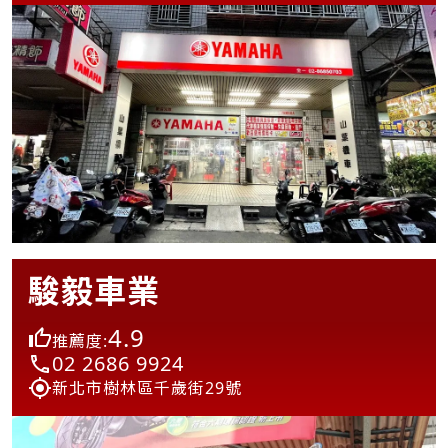
駿毅車業
4.9
推薦度:
02 2686 9924
新北市樹林區千歲街29號