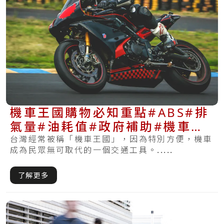
機車王國購物必知重點#ABS#排
氣量#油耗值#政府補助#機車舊
換新
台灣經常被稱「機車王國」，因為特別方便，機車
成為民眾無可取代的一個交通工具。.....
了解更多