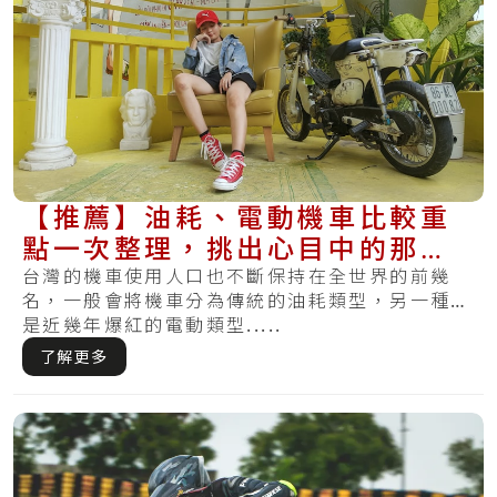
【推薦】油耗、電動機車比較重
點一次整理，挑出心目中的那台
機車
台灣的機車使用人口也不斷保持在全世界的前幾
名，一般會將機車分為傳統的油耗類型，另一種則
是近幾年爆紅的電動類型.....
了解更多