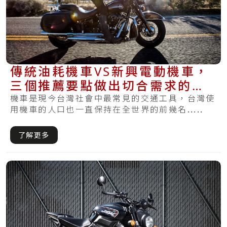
傳統油耗機車VS新興電動機車，
三個推薦要點做出切合需求的好
選擇！
機車是現今台灣社會中最常見的交通工具，台灣使
用機車的人口也一直保持在全世界的前幾名.....
了解更多