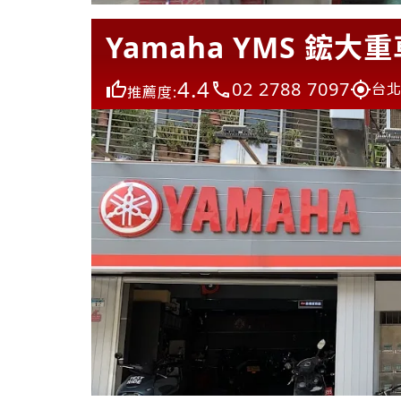
Yamaha YMS 鋐大
4.4
02 2788 7097
台北
推薦度: