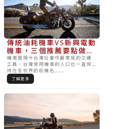
傳統油耗機車VS新興電動
機車，三個推薦要點做出
切合需求的好選擇！
機車是現今台灣社會中最常見的交通
工具，台灣使用機車的人口也一直保
持在全世界的前幾名.....
了解更多