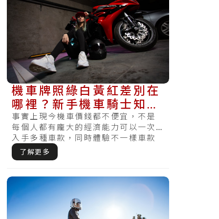
機車牌照綠白黃紅差別在
哪裡？新手機車騎士知識
補給站
事實上現今機車價錢都不便宜，不是
每個人都有龐大的經濟能力可以一次
入手多種車款，同時體驗不一樣車款
的差別，而在這條件侷限以內，又該
了解更多
如何選擇.....