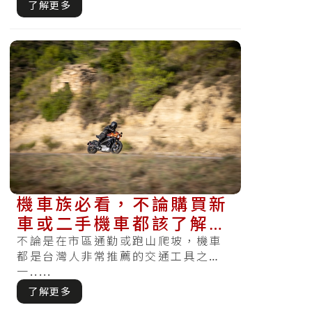
了解更多
機車族必看，不論購買新
車或二手機車都該了解的
六大選擇關鍵
不論是在市區通勤或跑山爬坡，機車
都是台灣人非常推薦的交通工具之
一.....
了解更多