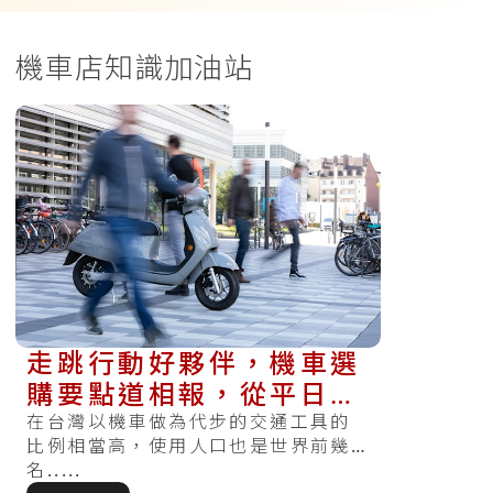
機車店知識加油站
走跳行動好夥伴，機車選
購要點道相報，從平日需
求決定排氣量與預算考量
在台灣以機車做為代步的交通工具的
比例相當高，使用人口也是世界前幾
名.....