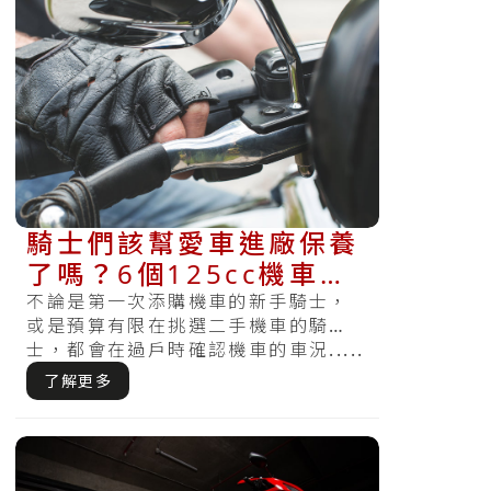
騎士們該幫愛車進廠保養
了嗎？6個125cc機車零
件替換確認標準
不論是第一次添購機車的新手騎士，
或是預算有限在挑選二手機車的騎
士，都會在過戶時確認機車的車況.....
了解更多