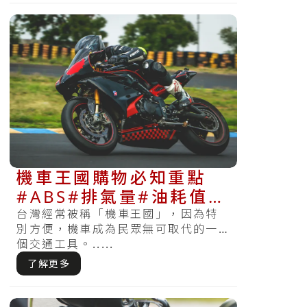
機車王國購物必知重點
#ABS#排氣量#油耗值#
政府補助#機車舊換新
台灣經常被稱「機車王國」，因為特
別方便，機車成為民眾無可取代的一
個交通工具。.....
了解更多