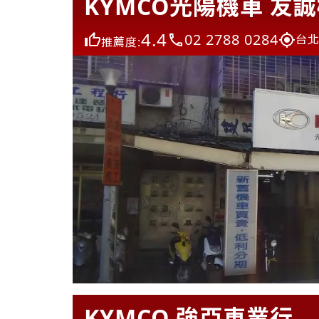
KYMCO光陽機車 友
4.4
02 2788 0284
台北
推薦度:
KYMCO 強亞車業行