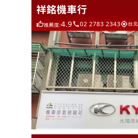
祥銘機車行
4.9
02 2783 2343
台北
推薦度: