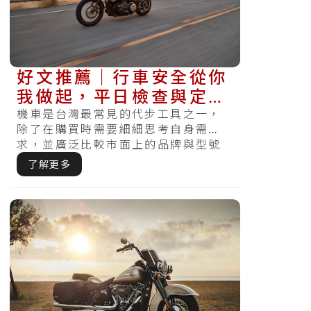
好文推薦｜行車安全從你
我做起，平日檢查與定期
保養不可少
機車是台灣最常見的代步工具之一，
除了在購買時需要細細思考自身需
求，並廣泛比較市面上的品牌與型號
選擇外，購買後日常行車前的檢查，
了解更多
與定期保養.....