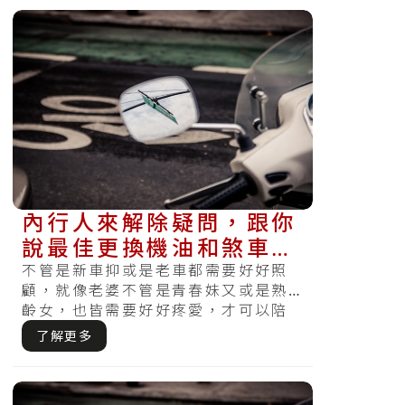
內行人來解除疑問，跟你
說最佳更換機油和煞車油
的時間點
不管是新車抑或是老車都需要好好照
顧，就像老婆不管是青春妹又或是熟
齡女，也皆需要好好疼愛，才可以陪
伴你走得長久。沒有好好保養或按時
了解更多
檢查，哪.....