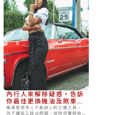
內行人來解除疑惑，告訴
你最佳更換機油及煞車油
的時間點
機車是很多人不能缺少的交通工具，
為不讓這工具出問題，按時保養與檢