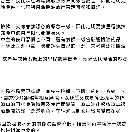
粉含量，長此以往清潔與散熱效果同樣會變差。因此定期更
保護機件，也可利用舊機油放出帶走鐵粉和髒汙。
與排髒，就像替換濾心的概念一樣，因此定期更換里程換掉
，讓機車使用年限也能更長久。
同車主的使用習慣也不同，還有氣候一樣會影響機油的品
準，除此之外車主一樣能評估自己的車況，來考慮汰換機油
次，或者每次儀表板上的里程數達標準，亮起汰換機油的燈號
檢查是不是要更換呢？首先來瞭解一下機車的剎車系統，它
)，讓來令片跟碟盤相互摩擦，以延緩又或是停止機車的傳
，煞車油同樣會隨時間及使用而變質，煞車油能吸收煞車過
車油最開始幾乎是透明色，在經過長期使用後會變成深咖
後因為吸取水分的關係沸點會降低，推薦每兩年換掉一次為
言也是相當重要的。