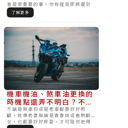
查是很重要的事。你有碰見即將遲到
急著出門的時候，察覺電瓶沒電怎麼
了解更多
樣都無法.....
機車機油、煞車油更換的
時機點還弄不明白？不更
換會怎樣嗎？現在瞭解還
不論是新車抑或是老車都要好好照
顧，就像老婆無論是青春妹或者熟齡
不算晚～
女，也都要好好疼愛，才可陪你走得
長久。無好好保養或者是按期檢查，