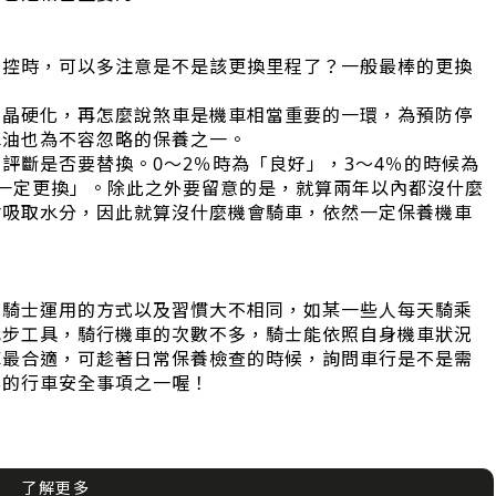
掌控時，可以多注意是不是該更換里程了？一般最棒的更換
結晶硬化，再怎麼說煞車是機車相當重要的一環，為預防停
車油也為不容忽略的保養之一。
評斷是否要替換。0～2％時為「良好」，3～4％的時候為
一定更換」。除此之外要留意的是，就算兩年以內都沒什麼
會吸取水分，因此就算沒什麼機會騎車，依然一定保養機車
的騎士運用的方式以及習慣大不相同，如某一些人每天騎乘
代步工具，騎行機車的次數不多，騎士能依照自身機車狀況
掉最合適，可趁著日常保養檢查的時候，詢問車行是不是需
要的行車安全事項之一喔！
了解更多