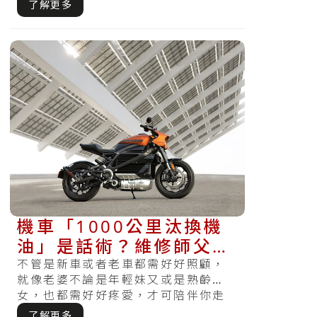
得長久。沒有好好保養或者按時檢
了解更多
查，哪天發現.....
機車「1000公里汰換機
油」是話術？維修師父跟
你說這個時候就該更換
不管是新車或者老車都需好好照顧，
就像老婆不論是年輕妹又或是熟齡
了？
女，也都需好好疼愛，才可陪伴你走
得長久。沒有好好保養或按期檢查，
了解更多