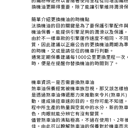
的鐵粉帶走所以會隨著使用里程從而增加鐵
換機油更顯得重要，除了能讓引擎維持潤滑
簡單介紹更換機油的時機點
汰換機油的目的關鍵是為了要保護引擎配件
機油保養，能提供引擎足夠的潤滑以及保護
由於不一樣車款的引擎運作速度不相同、不
質，因此建議以正廠公告的更換機油周期為
的時機，又或是請信任的機車行判斷。
通常定期保養建議每1000公里更換里程一
時，便是在提醒你替換機油的時間到了。
機車資訊－是否需要換煞車油
煞車油保養經常被機車族忽視，那又該怎樣
是透過煞車油傳遞壓力來推動來令片(煞車片
動，達成操控車速的目的。但你可能不知道
程中所生產的熱量與空氣中的水分，新的煞
色，肉眼就能分辨它有沒有變質。
儘管煞車油的沸點極高，不過在使用1、2年
佳。由此可以瞭解煞車油的保養對於機車而