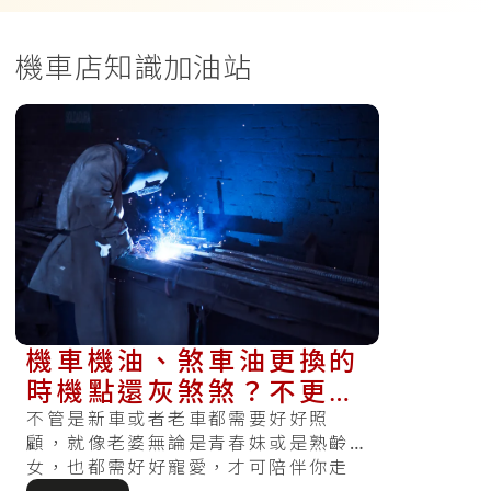
機車店知識加油站
機車機油、煞車油更換的
時機點還灰煞煞？不更換
會如何嗎？現在知道還不
不管是新車或者老車都需要好好照
顧，就像老婆無論是青春妹或是熟齡
算晚～
女，也都需好好寵愛，才可陪伴你走