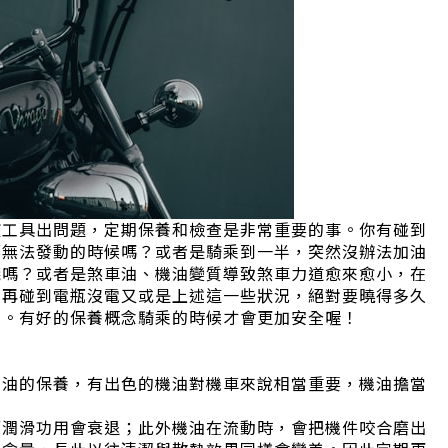
該工具出問題，定期保養和檢查是非常重要的事。你有碰到
都無法發動的時候嗎？或者是騎乘到一半，突然沒辦法加油
錢嗎？或者是煞車油、機油變質導致煞車力道愈來愈小，在
想再碰到電瓶沒電又或是上述這一些狀況，絕對要曉得多久
池。有好的保養概念騎乘的時候才會更加安全喔！
機油的保養，有出色的機油對機車來說相當重要，機油擔當
而潤滑功用會衰退；此外機油在流動時，會把機件咬合磨出