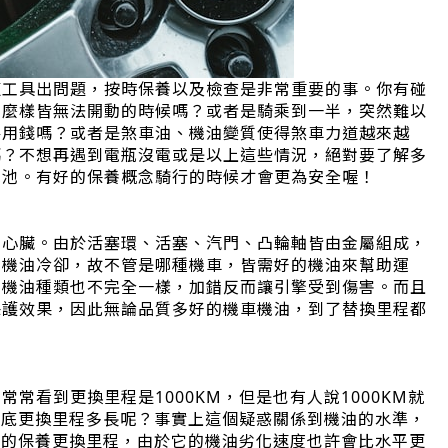
這工具出問題，按時保養以及檢查是非常重要的事。你有碰
怎麼樣皆無法開動的時候嗎？或者是騎乘到一半，突然難以
零用錢嗎？或者是煞車油、機油變質使得煞車力道越來越
嗎？不想再遇到電瓶沒電或是以上這些情況，絕對要了解多
電池。有好的保養概念騎行的時候才會更為安全喔！
的心臟。由於活塞環、活塞、汽門、凸輪軸皆由金屬組成，
靠機油冷卻，故不管是哪種機車，皆需好的機油來幫助運
的機油種類也不完全一樣，加錯反而讓引擎受到傷害。而且
保護效果，因此無論品質多好的機車機油，到了替換里程都
常看到更換里程是1000KM，但是也有人說1000KM就
。到底更換里程多長呢？事實上這個疑惑關係到機油的水準，
平均的保養更換里程，由於它的機油劣化速度也許會比水平更