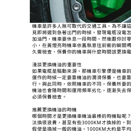
機車是許多人無可取代的交通工具，為不讓
見即將遲到急著出門的時候，發現電瓶沒電
加油門，機車要休息一段時間，然後跟你討
小，在黃燈亮時機車依舊執意往前衝的瞬間
久需檢查、保養你的機車與什麼時間該更換
淺談更換機油的重要性
如果電瓶是驅動來源，那機車引擎便是機車
運作的時候一定要靠機油的潤滑保養，也要
行。與此同時，依照機車的不同，保養所要
機油也會隨時間和運用頻率劣化，逐漸失去
必須保養檢查。
推薦更換機油的時機
哪個時間才是更換機車機油最棒的時機點呢？常
汰換很浪費，甚至有些3000KM才換掉的
假使是換掉一般的機油，1000KM大約是