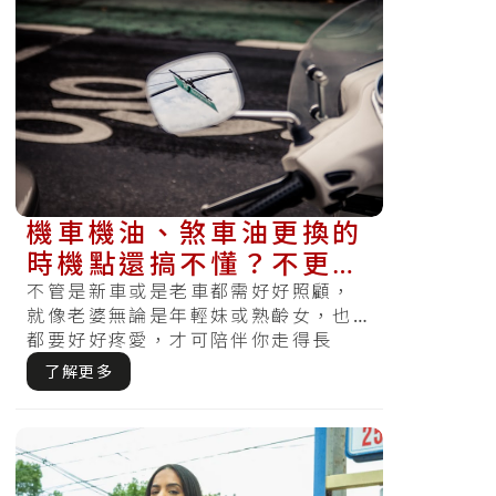
機車機油、煞車油更換的
時機點還搞不懂？不更換
會怎麼樣嗎？現在知道還
不管是新車或是老車都需好好照顧，
就像老婆無論是年輕妹或熟齡女，也
不算晚～
都要好好疼愛，才可陪伴你走得長
久。沒有好好保養或者按期檢查，哪
了解更多
天察覺受損.....