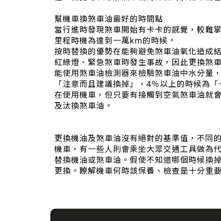
幫機車換煞車油最好的時間點
當行進時發現煞車開始有卡卡的感覺，較難
里程時機為達到一萬km的時候。
按時替換的優勢在能夠避免煞車油氧化造成
紅綠燈、緊急煞車時發生事故，因此更換煞
能使用煞車油檢測器來檢驗煞車油中水分量，
「注意而且建議換掉」，4％以上的時候為「
在使用機車，但只要有接觸到空氣煞車油就
及汰換煞車油。
更換機油及煞車油沒有絕對的基準值，不同
機車，有一些人則會乘坐大眾交通工具做為
替換機油或煞車油。假使不知道哪個時候換
更換。瞭解機車何時該保養、檢查是十分重