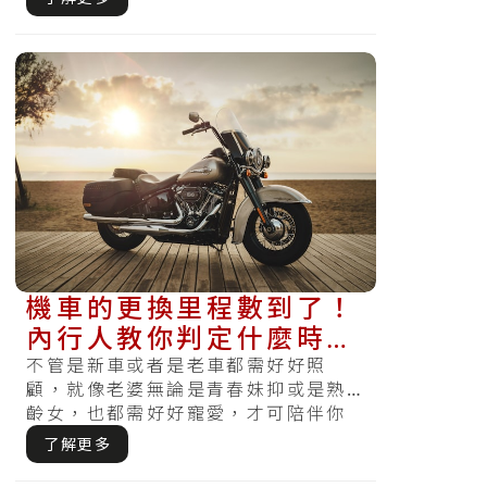
哪天發覺損.....
機車的更換里程數到了！
內行人教你判定什麼時間
要換掉機油、煞車油
不管是新車或者是老車都需好好照
顧，就像老婆無論是青春妹抑或是熟
齡女，也都需好好寵愛，才可陪伴你
走得長久。無好好保養或者按時檢
了解更多
查，哪天發現.....