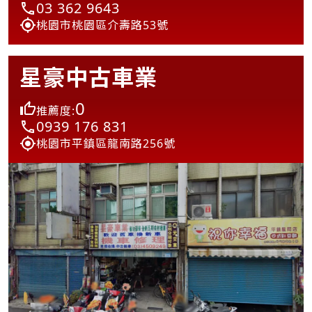
03 362 9643
桃園市桃園區介壽路53號
星豪中古車業
0
推薦度:
0939 176 831
桃園市平鎮區龍南路256號