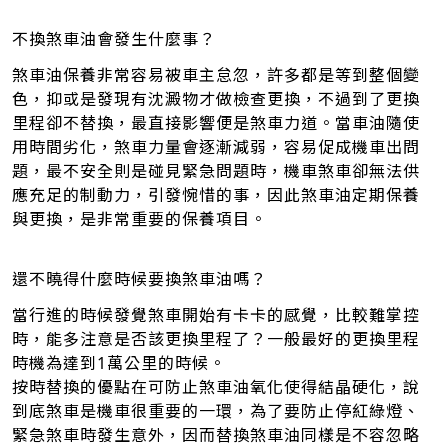
不換煞車油會發生什麼事？
煞車油保養非常容易被車主怠忽，許多都是等到整個變
色，抑或是發現有沈澱物才做檢查更換，不過到了更換
里程卻不替換，最直接影響便是煞車力道。當車油隨使
用時間劣化，煞車力量
會
逐漸減弱，容易促成機車出問
題，最不安全則是碰見緊急問題時，機車煞車卻無法供
應充足的制動力，引發惋惜的事，因此煞車油定期保養
與更換，是非常重要的保養項目。
還不曉得什麼時候要換煞車油嗎？
當行進的時候發覺煞車開始有卡卡的感覺，比較難掌控
時，能多注意是否該更換里程了？一般最好的更換里程
時機為達到1萬公里的時候。
按時替換的優點在可防止煞車油氧化使得結晶硬化，說
到底煞車是機車很重要的一環，為了要防止停紅綠燈、
緊急煞車時發生意外，因而替換煞車油同樣是不容忽略