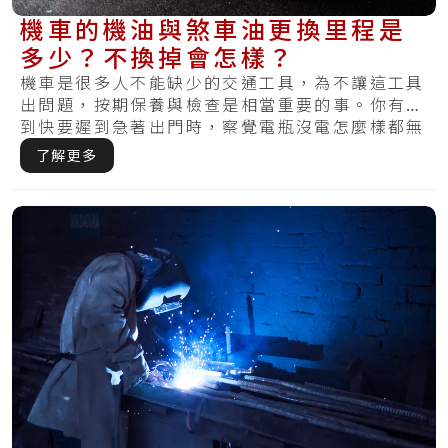
機車的機油與煞車油更換里程是
多少？不換掉會怎樣？
機車是很多人不能缺少的交通工具，為不讓這工具
出問題，按期保養與檢查是相當重要的事。你有碰
到快要遲到急著出門時，察覺電瓶沒電怎麼樣都無
法啟.....
了解更多