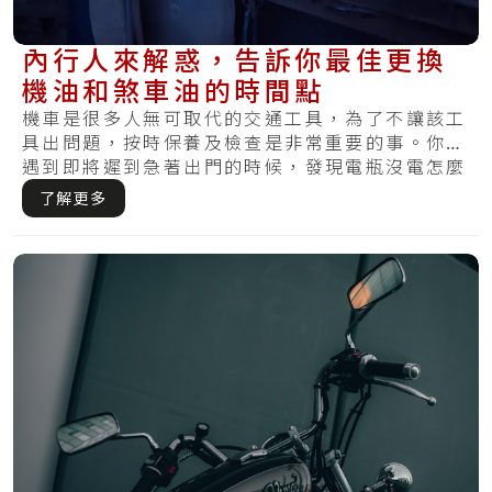
內行人來解惑，告訴你最佳更換
機油和煞車油的時間點
機車是很多人無可取代的交通工具，為了不讓該工
具出問題，按時保養及檢查是非常重要的事。你有
遇到即將遲到急著出門的時候，發現電瓶沒電怎麼
樣皆.....
了解更多