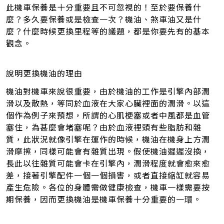
此機車保養是十分重要且不可忽視的！至於要保養什
麼？多久要保養或是檢查一次？機油、煞車油又是什
麼？什麼時候更換里程等的議題，都是你要先有的基本
觀念。
說明更換機油的理由
機油對機車來說很重要，由於機油的工作是引擎內部潤
滑以及散熱，等同於血液在大家心臟裡面的潤滑。以這
個作為例子來預想，所謂的心肌梗塞或者中風都是血管
塞住，為甚麼會堵塞呢？由於血液裡頭有些脂肪和雜
質，此狀況就像引擎在運作的時候，機油在機身上方潤
滑摩擦，同樣可能會有雜質出現。假使機油遲遲沒換，
長此以往雜質可能會卡在引擎內，潤滑程度就會愈來愈
差，接著引擎配件一個一個損害，或者直接縮缸就容易
產生危險。各位的身體需做健康檢查，機車一樣需要按
期保養，因而更換機油是機車保養十分重要的一環。