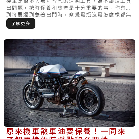
機車是很多人無可替代的運輸工具，為不讓這工具
出問題，按時保養和檢查是十分重要的事。你有遇
到將要遲到急著出門時，察覺電瓶沒電怎麼樣都無
法開.....
了解更多
原來機車煞車油要保養！一同來