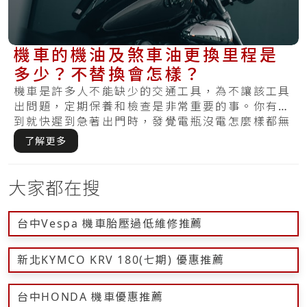
機車的機油及煞車油更換里程是
多少？不替換會怎樣？
機車是許多人不能缺少的交通工具，為不讓該工具
出問題，定期保養和檢查是非常重要的事。你有碰
到就快遲到急著出門時，發覺電瓶沒電怎麼樣都無
法發.....
了解更多
大家都在搜
台中Vespa 機車胎壓過低維修推薦
新北KYMCO KRV 180(七期) 優惠推薦
台中HONDA 機車優惠推薦