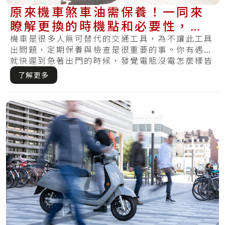
原來機車煞車油需保養！一同來
瞭解更換的時機點和必要性，讓
你不再煞不住
機車是很多人無可替代的交通工具，為不讓此工具
出問題，定期保養與檢查是很重要的事。你有遇到
就快遲到急著出門的時候，發覺電瓶沒電怎麼樣皆
無法.....
了解更多