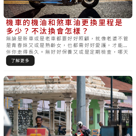
機車的機油和煞車油更換里程是
多少？不汰換會怎樣？
無論是新車或是老車都要好好照顧，就像老婆不管
是青春妹又或是熟齡女，也都需好好愛護，才能陪
伴你走得長久。無好好保養又或是定期檢查，哪天
發現.....
了解更多