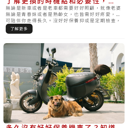
了解更換的時機點和必要性，使
你不再煞不住
無論是新車或者是老車都需要好好照顧，就像老婆
無論是青春妹或者是熟齡女，也皆需好好疼愛，才
可陪伴你走得長久。沒好好保養抑或是定期檢查，
哪天.....
了解更多
多久沒有好好保養機車了？知道