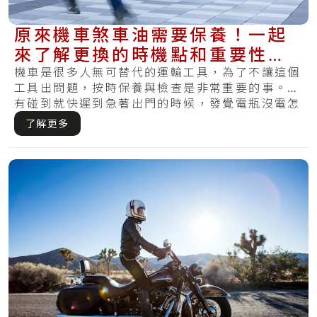
原來機車煞車油需要保養！一起
來了解更換的時機點和重要性，
使你不會又煞不住
機車是很多人無可替代的運輸工具，為了不讓這個
工具出問題，按時保養與檢查是非常重要的事。你
有碰到就快遲到急著出門的時候，發覺電瓶沒電怎
麼樣.....
了解更多