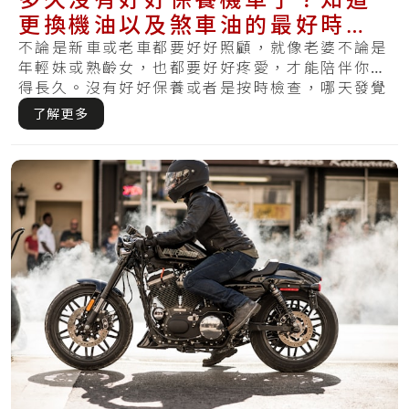
更換機油以及煞車油的最好時
機，讓機車維持健康
不論是新車或老車都要好好照顧，就像老婆不論是
年輕妹或熟齡女，也都要好好疼愛，才能陪伴你走
得長久。沒有好好保養或者是按時檢查，哪天發覺
破損.....
了解更多