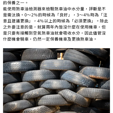
的保養之一。
能使用煞車油檢測器來檢驗煞車油中水分量，評斷是不
是需汰換。0～2％的時候為「良好」，3～4％時為「注
意且建議更換」，4％以上的時候為「必須更換」。除此
之外要注意的是，就算兩年內皆沒什麼在使用機車，但
是只要有接觸到空氣煞車油就會吸收水分，因此儘管沒
什麼機會騎車，仍然一定保養機車及更換煞車油。