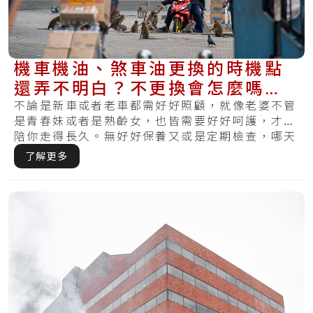
機車機油、煞車油更換的時機點
還弄不明白？不更換會怎麼嗎？
現在知道還不算晚～
不論是新車或者老車都需好好照顧，就像老婆不管
是青春妹或者是熟齡女，也皆需要好好呵護，才可
陪你走得長久。無好好保養又或是定期檢查，哪天
發覺.....
了解更多