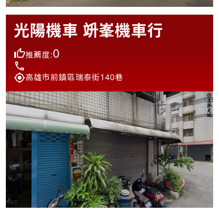
光陽機車 竔峯機車行
0
推薦度:
高雄市前鎮區瑞泰街140巷