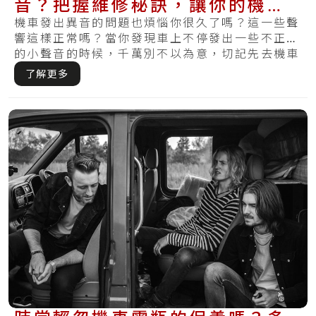
音？把握維修秘訣，讓你的機車
不會又發出怪聲
機車發出異音的問題也煩惱你很久了嗎？這一些聲
響這樣正常嗎？當你發現車上不停發出一些不正常
的小聲音的時候，千萬別不以為意，切記先去機車
維修.....
了解更多