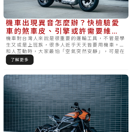
機車出現異音怎麼辦？快檢驗愛
車的煞車皮、引擎或許需要維
修！
機車對台灣人來說是很重要的運輸工具，不管是學
生又或是上班族，很多人近乎天天皆要用機車。在
和人互動時，大家最怕「空氣突然安靜」，可是在
騎行.....
了解更多