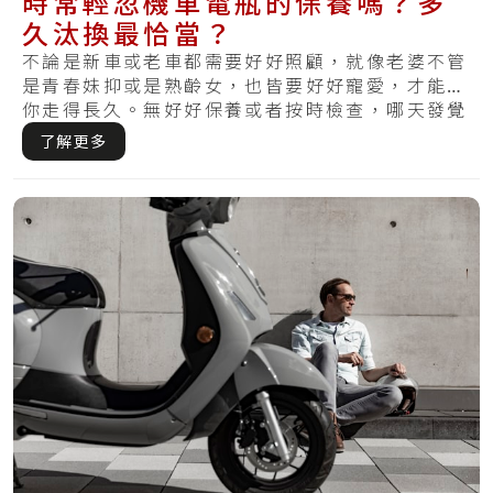
時常輕忽機車電瓶的保養嗎？多
久汰換最恰當？
不論是新車或老車都需要好好照顧，就像老婆不管
是青春妹抑或是熟齡女，也皆要好好寵愛，才能陪
你走得長久。無好好保養或者按時檢查，哪天發覺
損傷.....
了解更多