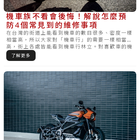
機車族不看會後悔！解說怎麼預
防4個常見到的維修事項
在台灣的街道上能看到機車的數目很多、密度一樣
相當高，所以大家對「機車行」的需要一樣相當
高，街上各處皆能看到機車行林立。對喜歡車的機
車族來.....
了解更多