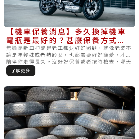
【機車保養消息】多久換掉機車
電瓶是最好的？甚麼保養方式最
適合你的電瓶？
無論是新車抑或是老車都要好好照顧，就像老婆不
論是年輕妹或者熟齡女，也都需要好好寵愛，才可
陪伴你走得長久。沒好好保養或者按時檢查，哪天
發覺.....
了解更多