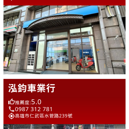
泓鈞車業行
5.0
推薦度:
0987 312 781
高雄市仁武區水管路239號