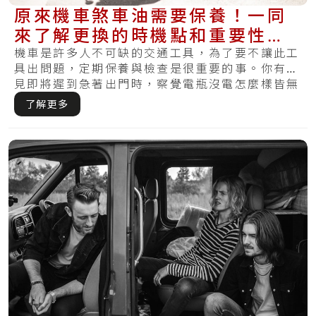
原來機車煞車油需要保養！一同
來了解更換的時機點和重要性，
讓你不會又煞不住
機車是許多人不可缺的交通工具，為了要不讓此工
具出問題，定期保養與檢查是很重要的事。你有遇
見即將遲到急著出門時，察覺電瓶沒電怎麼樣皆無
法啟.....
了解更多