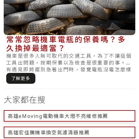
常常忽略機車電瓶的保養嗎？多
久換掉最適當？
機車是很多人無可取代的交通工具，為了不讓這個
工具出問題，按期保養以及檢查是很重要的事。你
有遇見即將遲到急著出門時，發覺電瓶沒電怎麼樣
都無.....
了解更多
大家都在搜
高雄eMoving電動機車大燈不亮維修推薦
高雄宏佳騰機車換空氣濾清器推薦