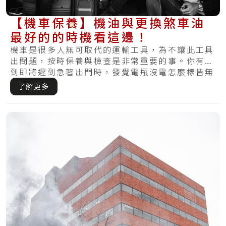
【機車保養】機油與更換煞車油
最好的的時機看這邊！
機車是很多人無可取代的運輸工具，為不讓此工具
出問題，按時保養與檢查是非常重要的事。你有碰
到即將遲到急著出門時，發覺電瓶沒電怎麼樣皆無
法驅.....
了解更多