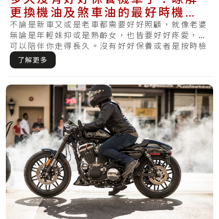
更換機油及煞車油的最好時機，
讓摩托車維持健康
不論是新車又或是老車都需要好好照顧，就像老婆
無論是年輕妹抑或是熟齡女，也皆要好好疼愛，才
可以陪伴你走得長久。沒有好好保養或者是按時檢
查，.....
了解更多