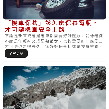
「機車保養」該怎麼保養電瓶，
才可讓機車安全上路
不論是新車或者是老車都需要好好照顧，就像老婆
不論是年輕妹又或是熟齡女，也皆需要好好寵愛，
才可陪你走得長久。無好好保養抑或是按時檢查，
哪天.....
了解更多