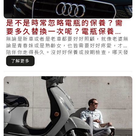
是不是時常忽略電瓶的保養？需
要多久替換一次呢？電瓶保養指
南教你如何將電池照護好！
無論是新車或者是老車都要好好照顧，就像老婆無
論是青春妹或是熟齡女，也皆需要好好疼愛，才可
陪伴你走得長久。沒好好保養或按期檢查，哪天發
覺損.....
了解更多