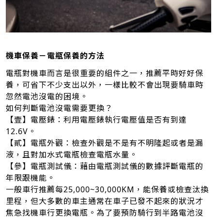
機車保養－電瓶保養的方法
電瓶對機車而言是很重要的組件之一，推薦平時好好保
養，可省下不少支出以外，一樣比較不會出現要騎車時
忽然電池沒電的困境。
如何判斷電池沒電需要更換？
【壹】電壓錶：利用電壓錶執行電壓值是否有到達
12.6V。
【貳】電瓶外觀：檢查外觀是不是有不明隆起或者是漏
液，且對加水式電瓶檢查電瓶水量。
【參】電瓶測試儀：藉由電瓶測試儀的數據評斷電瓶的
年限跟機能。
一般車行推薦每25,000~30,000KM，能保養或檢查汰換
里程，但大多數的車主通常在車子已發不起來的狀況才
焦急找機車行更換電瓶。為了要預防騎行到半路電池沒