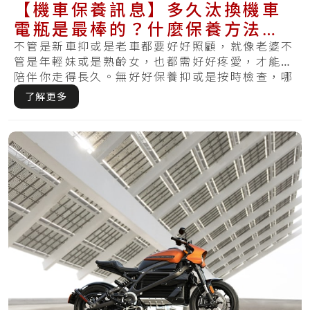
【機車保養訊息】多久汰換機車
電瓶是最棒的？什麼保養方法最
適合你的電瓶？
不管是新車抑或是老車都要好好照顧，就像老婆不
管是年輕妹或是熟齡女，也都需好好疼愛，才能夠
陪伴你走得長久。無好好保養抑或是按時檢查，哪
天察.....
了解更多