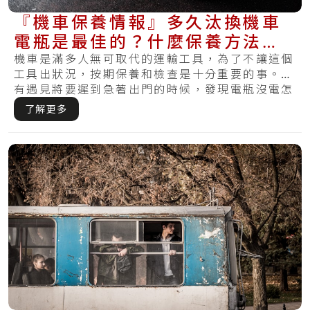
『機車保養情報』多久汰換機車
電瓶是最佳的？什麼保養方法最
適合你的電瓶？
機車是滿多人無可取代的運輸工具，為了不讓這個
工具出狀況，按期保養和檢查是十分重要的事。你
有遇見將要遲到急著出門的時候，發現電瓶沒電怎
麼樣.....
了解更多