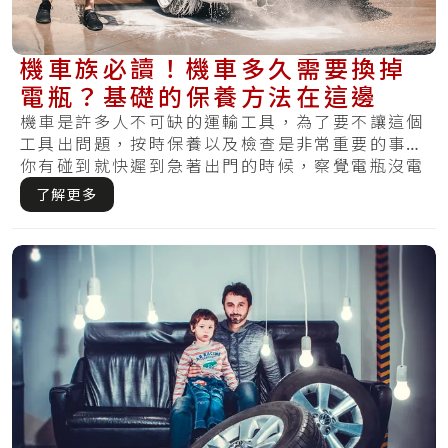
機車族必讀！機車多久需要換掉
電瓶？基礎的保養方法在這邊
機車是許多人不可缺的運輸工具，為了要不讓這個
工具出問題，按時保養以及檢查是非常重要的事。
你有碰到就快遲到急著出門的時候，察覺電瓶沒電
怎麼.....
了解更多