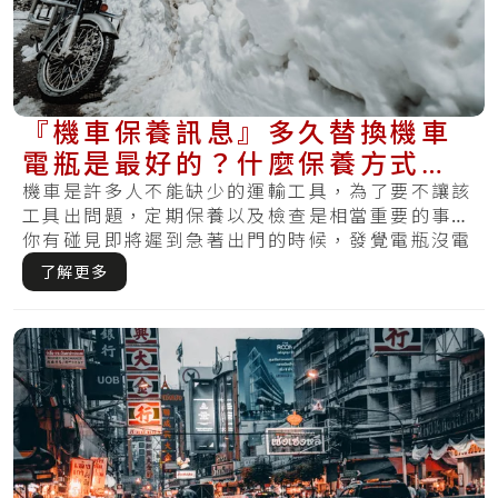
『機車保養訊息』多久替換機車
電瓶是最好的？什麼保養方式最
適合你的電瓶？
機車是許多人不能缺少的運輸工具，為了要不讓該
工具出問題，定期保養以及檢查是相當重要的事。
你有碰見即將遲到急著出門的時候，發覺電瓶沒電
怎麼.....
了解更多