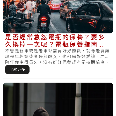
是否經常怠忽電瓶的保養？要多
久換掉一次呢？電瓶保養指南教
你如何將電池照料好！
不管是新車或是老車都需要好好照顧，就像老婆無
論是年輕妹或者是熟齡女，也都需好好愛護，才可
陪伴你走得長久。沒有好好保養或者是按期檢查，
哪天.....
了解更多