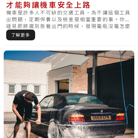
才能夠讓機車安全上路
機車是許多人不可缺的交通工具，為不讓這個工具
出問題，定期保養以及檢查是相當重要的事。你有
碰見即將遲到急著出門的時候，發現電瓶沒電怎麼
樣皆.....
了解更多