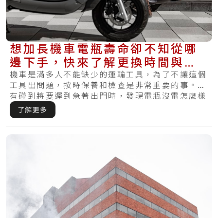
想加長機車電瓶壽命卻不知從哪
邊下手，快來了解更換時間與基
礎的保養方式
機車是滿多人不能缺少的運輸工具，為了不讓這個
工具出問題，按時保養和檢查是非常重要的事。你
有碰到將要遲到急著出門時，發現電瓶沒電怎麼樣
都無.....
了解更多