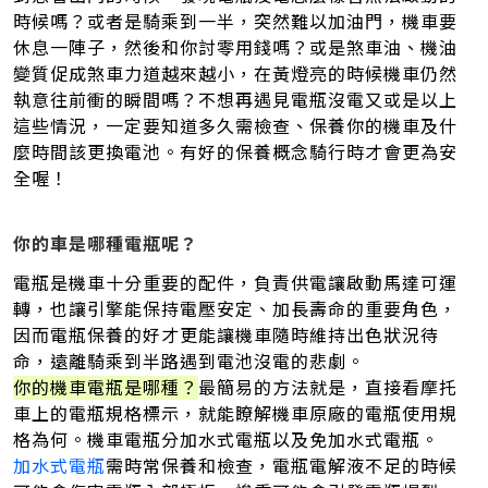
時候嗎？或者是騎乘到一半，突然難以加油門，機車要
休息一陣子，然後和你討零用錢嗎？或是煞車油、機油
變質促成煞車力道越來越小，在黃燈亮的時候機車仍然
執意往前衝的瞬間嗎？不想再遇見電瓶沒電又或是以上
這些情況，一定要知道多久需檢查、保養你的機車及什
麼時間該更換電池。有好的保養概念騎行時才會更為安
全喔！
你的車是哪種電瓶呢？
電瓶是機車十分重要的配件，負責供電讓啟動馬達可運
轉，也讓引擎能保持電壓安定、加長壽命的重要角色，
因而電瓶保養的好才更能讓機車隨時維持出色狀況待
命，遠離騎乘到半路遇到電池沒電的悲劇。
你的機車電瓶是哪種？
最簡易的方法就是，直接看摩托
車上的電瓶規格標示，就能瞭解機車原廠的電瓶使用規
格為何。機車電瓶分加水式電瓶以及免加水式電瓶。
加水式電瓶
需時常保養和檢查，電瓶電解液不足的時候