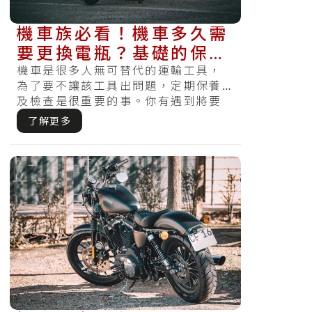
機車族必看！機車多久需
要更換電瓶？基礎的保養
方式在這裡
機車是很多人無可替代的運輸工具，
為了要不讓該工具出問題，定期保養
及檢查是很重要的事。你有遇到將要
遲到急著出門時，察覺電瓶沒電怎麼
了解更多
樣都無法.....