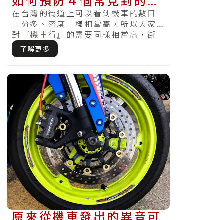
如何預防４個常見到的維
修事項
在台灣的街道上可以看到機車的數目
十分多、密度一樣相當高，所以大家
對『機車行』的需要同樣相當高，街
上各處都能看到機車行林立。對喜愛
了解更多
車的機車.....
原來從機車發出的異音可