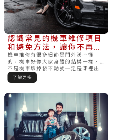
認識常見的機車維修項目
和避免方法，讓你不再騎
到一半問題！
機車維修有很多細節是門外漢不懂
的，機車好像大家身體的結構一樣，
不是機車壞掉發不動就一定是哪裡出
問題，有時候不單單只是壞掉一個組
了解更多
件，反而需.....