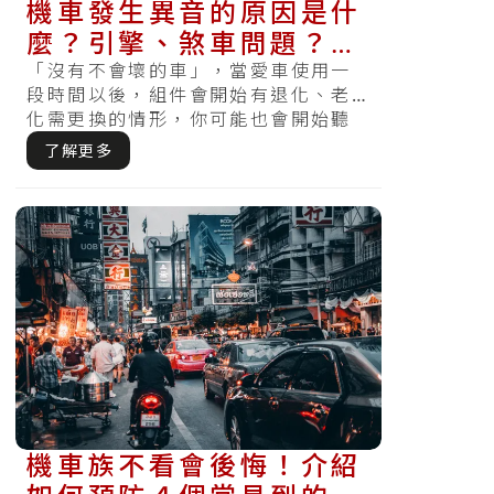
機車發生異音的原因是什
麼？引擎、煞車問題？更
完整的維修處理方式......
「沒有不會壞的車」，當愛車使用一
段時間以後，組件會開始有退化、老
化需更換的情形，你可能也會開始聽
到機車發出異音。這時候弄清楚車輛
了解更多
的異音就相當重要，機車異音有百百
種，經由不相同的異音除了可初步判
斷有哪些配件可能損壞，損壞的....
機車族不看會後悔！介紹