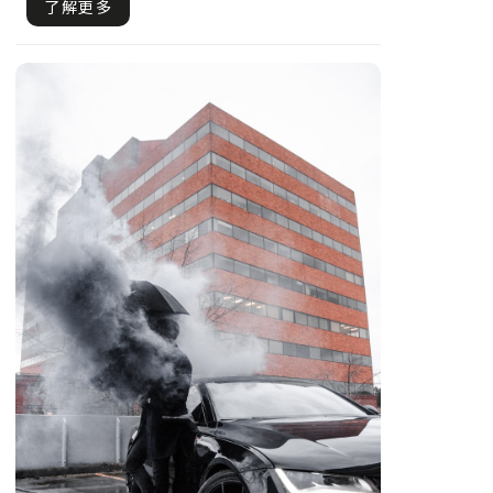
到急著出門的時候，察覺電瓶沒電怎
了解更多
麼樣都無.....