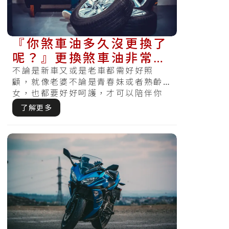
『你煞車油多久沒更換了
呢？』更換煞車油非常重
要！
不論是新車又或是老車都需好好照
顧，就像老婆不論是青春妹或者熟齡
女，也都要好好呵護，才可以陪伴你
走得長久。無好好保養抑或是按期檢
了解更多
查，哪天察.....