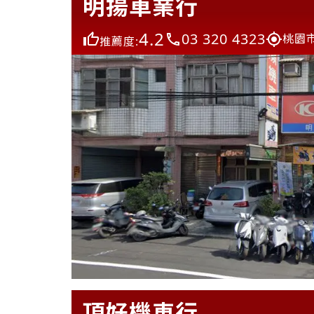
明揚車業行
4.2
03 320 4323
桃園
推薦度:
頂好機車行