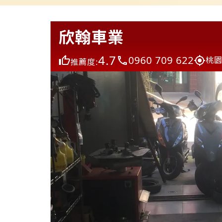
欣翰車業
4.7
0960 709 622
桃園
推薦度: