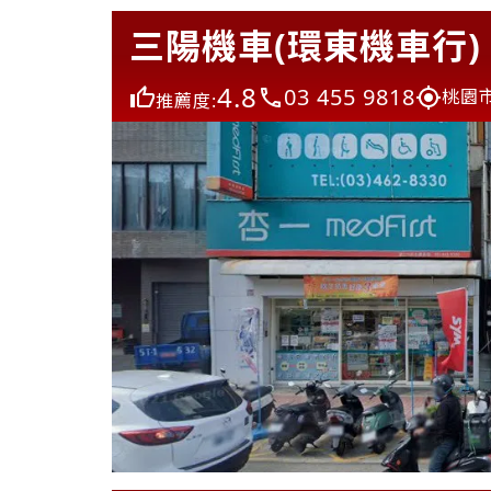
三陽機車(環東機車行)
4.8
03 455 9818
桃園
推薦度: