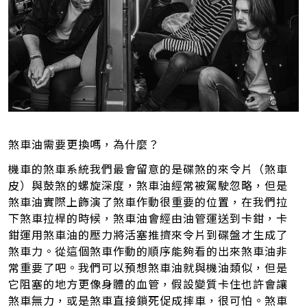
煞車油需要更換嗎，為什麼？
機車的煞車系統我們最會留意的是碟煞的來令片（煞車
皮）與鼓煞的螺旋深度，煞車油經常被駕駛忽略，但是
煞車油實際上飾演了煞車作動很重要的位置，在我們拉
下煞車拉桿的時候，煞車油會經由油管運送到卡鉗，卡
鉗運用煞車油的壓力將活塞推擠來令片到碟盤才生成了
煞車力。從這個煞車作動的順序能夠看的出來煞車油非
常重要了吧。我們可以預想煞車油就與機油類似，但是
它阻塞的地方更像身體的血管，假設變質卡住也許會讓
煞車無力，或是煞車直接鎖死促成摔車，很可怕。煞車