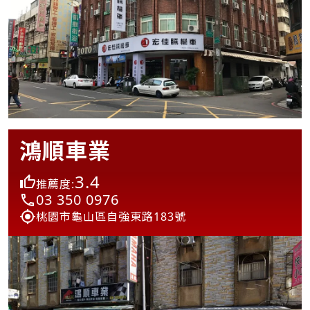
鴻順車業
3.4
推薦度:
03 350 0976
桃園市龜山區自強東路183號