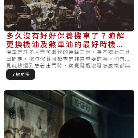
多久沒有好好保養機車了？瞭解
更換機油及煞車油的最好時機，
讓機車維持健康
機車是許多人無可取代的運輸工具，為不讓此工具
出問題，按時保養和檢查是非常重要的事。你有碰
見就快遲到急著出門時，察覺電瓶沒電怎麼樣都無
法驅.....
了解更多