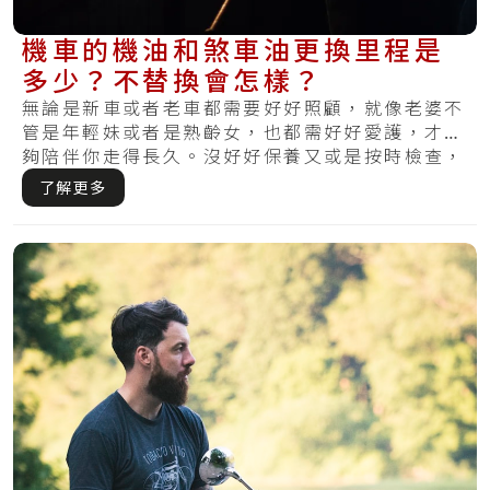
機車的機油和煞車油更換里程是
多少？不替換會怎樣？
無論是新車或者老車都需要好好照顧，就像老婆不
管是年輕妹或者是熟齡女，也都需好好愛護，才能
夠陪伴你走得長久。沒好好保養又或是按時檢查，
哪天.....
了解更多