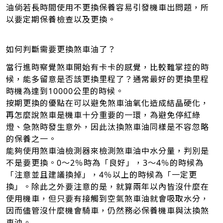
油倘若長時間使用不更換保養容易引發機車出問題，所
以要定期保養檢查以及更換。
如何判斷需要更換煞車油了？
當行進時察覺煞車開始有卡卡的感覺，比較難掌控的時
候，能多留意是否該更換里程了？通常最好的更換里程
時機為達到10000公里的時候。
按期更換的優點在可以避免煞車油氧化造成結晶硬化，
再怎麼說煞車是機車十分重要的一環，為避免停紅綠
燈、急煞時發生意外，因此汰換煞車油同樣是不容忽略
的保養之一。
能夠使用煞車油檢測器來檢測煞車油中水分量，判別是
不是要更換。0～2％時為「良好」，3～4％的時候為
「注意並且建議換掉」，4％以上的時候為「一定更
換」。除此之外要注意的是，就算兩年以內皆沒什麼在
使用機車，但只要有接觸到空氣煞車油就會吸取水分，
因而儘管沒什麼機會騎車，仍然務必保養機車與汰換煞
車油。