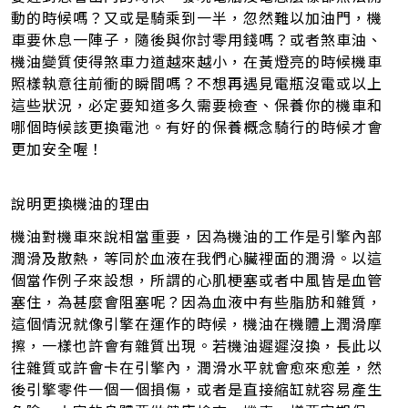
動的時候嗎？又或是騎乘到一半，忽然難以加油門，機
車要休息一陣子，隨後與你討零用錢嗎？或者煞車油、
機油變質使得煞車力道越來越小，在黃燈亮的時候機車
照樣執意往前衝的瞬間嗎？不想再遇見電瓶沒電或以上
這些狀況，必定要知道多久需要檢查、保養你的機車和
哪個時候該更換電池。有好的保養概念騎行的時候才會
更加安全喔！
說明更換機油的理由
機油對機車來說相當重要，因為機油的工作是引擎內部
潤滑及散熱，等同於血液在我們心臟裡面的潤滑。以這
個當作例子來設想，所謂的心肌梗塞或者中風皆是血管
塞住，為甚麼會阻塞呢？因為血液中有些脂肪和雜質，
這個情況就像引擎在運作的時候，機油在機體上潤滑摩
擦，一樣也許會有雜質出現。若機油遲遲沒換，長此以
往雜質或許會卡在引擎內，潤滑水平就會愈來愈差，然
後引擎零件一個一個損傷，或者是直接縮缸就容易產生