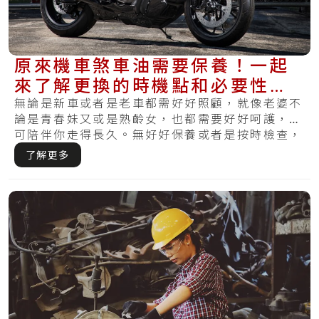
原來機車煞車油需要保養！一起
來了解更換的時機點和必要性，
讓你不會又煞不住
無論是新車或者是老車都需好好照顧，就像老婆不
論是青春妹又或是熟齡女，也都需要好好呵護，才
可陪伴你走得長久。無好好保養或者是按時檢查，
哪天.....
了解更多