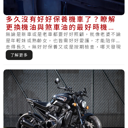
多久沒有好好保養機車了？瞭解
更換機油與煞車油的最好時機，
讓機車保持健康
無論是新車或是老車都要好好照顧，就像老婆不論
是年輕妹或熟齡女，也皆需好好愛護，才能陪伴你
走得長久。無好好保養又或是按期檢查，哪天發現
損害.....
了解更多