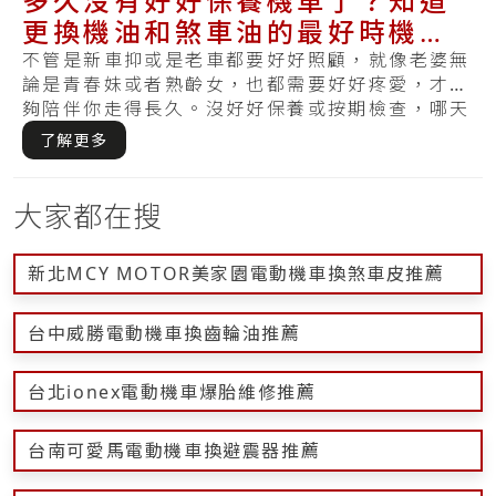
多久沒有好好保養機車了？知道
更換機油和煞車油的最好時機，
讓機車保持健康
不管是新車抑或是老車都要好好照顧，就像老婆無
論是青春妹或者熟齡女，也都需要好好疼愛，才能
夠陪伴你走得長久。沒好好保養或按期檢查，哪天
察覺.....
了解更多
大家都在搜
新北MCY MOTOR美家園電動機車換煞車皮推薦
台中威勝電動機車換齒輪油推薦
台北ionex電動機車爆胎維修推薦
台南可愛馬電動機車換避震器推薦