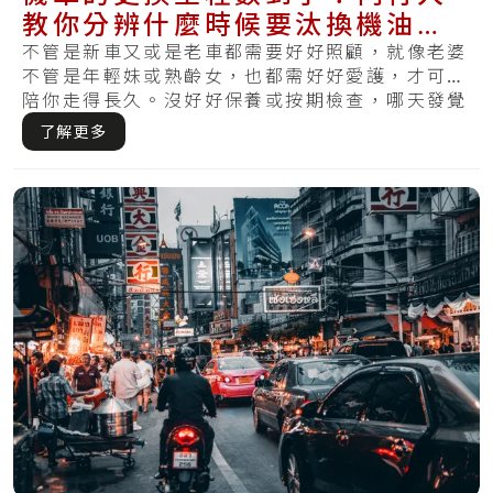
教你分辨什麼時候要汰換機油、
煞車油
不管是新車又或是老車都需要好好照顧，就像老婆
不管是年輕妹或熟齡女，也都需好好愛護，才可以
陪你走得長久。沒好好保養或按期檢查，哪天發覺
損傷.....
了解更多