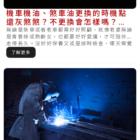
機車機油、煞車油更換的時機點
還灰煞煞？不更換會怎樣嗎？現
在曉得還不算晚～
無論是新車或者老車都需好好照顧，就像老婆無論
是青春妹或熟齡女，也都要好好愛護，才可陪伴你
走得長久。沒好好保養又或是按時檢查，哪天察覺
損壞.....
了解更多