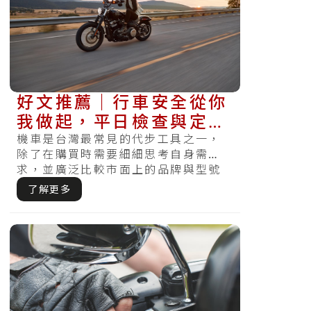
好文推薦｜行車安全從你
我做起，平日檢查與定期
保養不可少
機車是台灣最常見的代步工具之一，
除了在購買時需要細細思考自身需
求，並廣泛比較市面上的品牌與型號
選擇外，購買後日常行車前的檢查，
了解更多
與定期保養.....