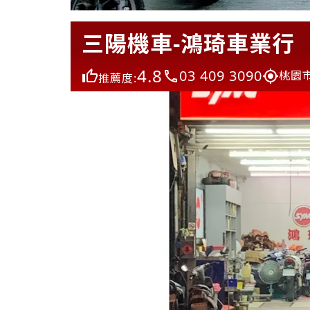
三陽機車-鴻琦車業行
4.8
03 409 3090
桃園
推薦度: