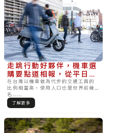
走跳行動好夥伴，機車選
購要點道相報，從平日需
求決定排氣量與預算考量
在台灣以機車做為代步的交通工具的
比例相當高，使用人口也是世界前幾
名.....
了解更多