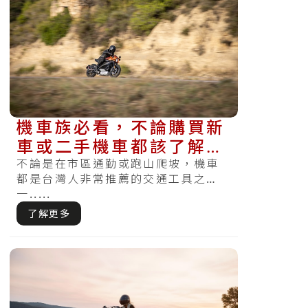
機車族必看，不論購買新
車或二手機車都該了解的
六大選擇關鍵
不論是在市區通勤或跑山爬坡，機車
都是台灣人非常推薦的交通工具之
一.....
了解更多