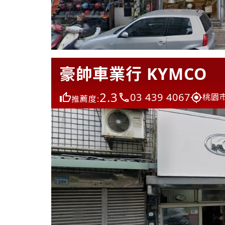
豪帥車業行 KYMCO
2.3
03 439 4067
桃園
推薦度: