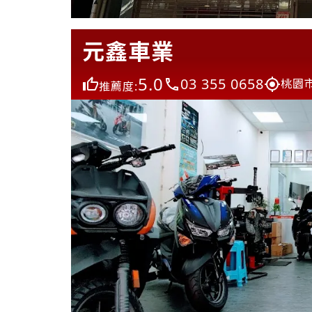
元鑫車業
5.0
03 355 0658
桃園
推薦度: