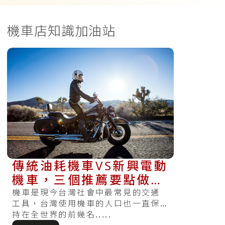
機車店知識加油站
傳統油耗機車VS新興電動
機車，三個推薦要點做出
切合需求的好選擇！
機車是現今台灣社會中最常見的交通
工具，台灣使用機車的人口也一直保
持在全世界的前幾名.....