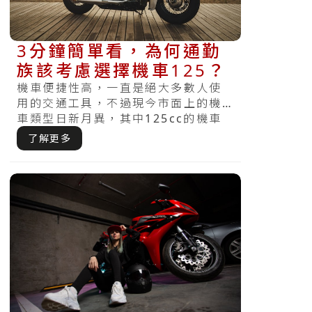
3分鐘簡單看，為何通勤
族該考慮選擇機車125？
機車便捷性高，一直是絕大多數人使
用的交通工具，不過現今市面上的機
車類型日新月異，其中125cc的機車
受到大多的人的喜愛，但是125cc
了解更多
的.....