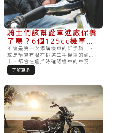
騎士們該幫愛車進廠保養
了嗎？6個125cc機車零
件替換確認標準
不論是第一次添購機車的新手騎士，
或是預算有限在挑選二手機車的騎
士，都會在過戶時確認機車的車況.....
了解更多