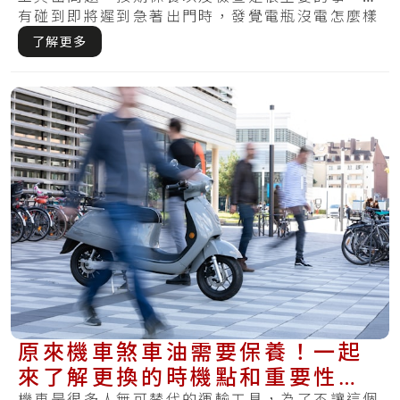
有碰到即將遲到急著出門時，發覺電瓶沒電怎麼樣
皆無.....
了解更多
原來機車煞車油需要保養！一起
來了解更換的時機點和重要性，
機車是很多人無可替代的運輸工具，為了不讓這個