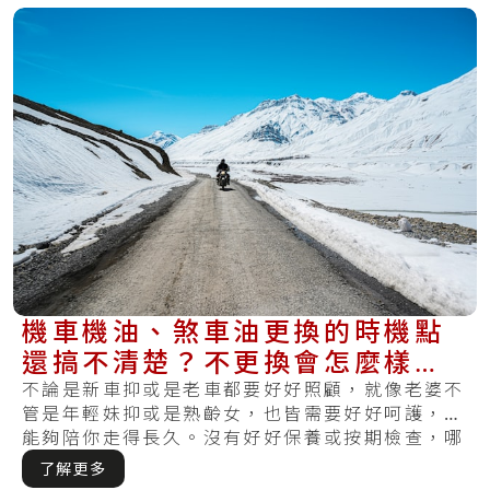
機車機油、煞車油更換的時機點
還搞不清楚？不更換會怎麼樣
嗎？現在曉得還不算晚～
不論是新車抑或是老車都要好好照顧，就像老婆不
管是年輕妹抑或是熟齡女，也皆需要好好呵護，才
能夠陪你走得長久。沒有好好保養或按期檢查，哪
天發.....
了解更多