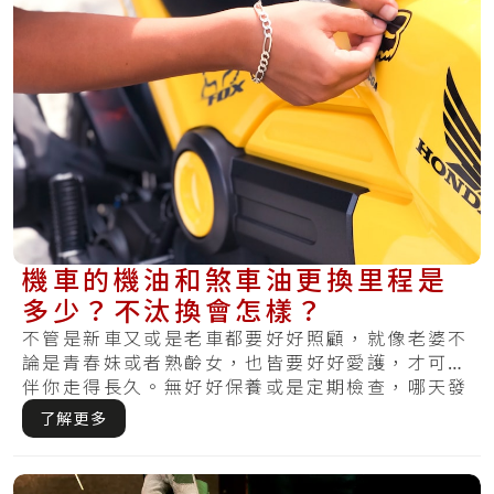
機車的機油和煞車油更換里程是
多少？不汰換會怎樣？
不管是新車又或是老車都要好好照顧，就像老婆不
論是青春妹或者熟齡女，也皆要好好愛護，才可陪
伴你走得長久。無好好保養或是定期檢查，哪天發
覺損.....
了解更多