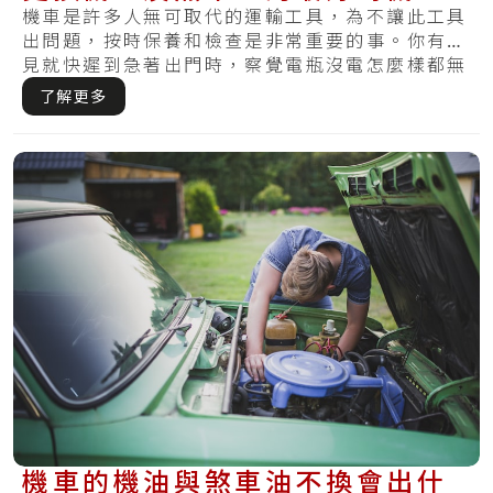
讓機車維持健康
機車是許多人無可取代的運輸工具，為不讓此工具
出問題，按時保養和檢查是非常重要的事。你有碰
見就快遲到急著出門時，察覺電瓶沒電怎麼樣都無
法驅.....
了解更多
機車的機油與煞車油不換會出什