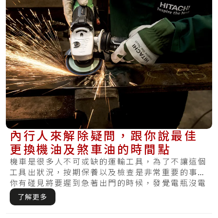
內行人來解除疑問，跟你說最佳
更換機油及煞車油的時間點
機車是很多人不可或缺的運輸工具，為了不讓這個
工具出狀況，按期保養以及檢查是非常重要的事。
你有碰見將要遲到急著出門的時候，發覺電瓶沒電
怎麼.....
了解更多