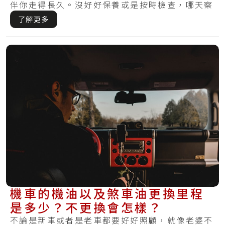
伴你走得長久。沒好好保養或是按時檢查，哪天察
覺損.....
了解更多
機車的機油以及煞車油更換里程
是多少？不更換會怎樣？
不論是新車或者是老車都要好好照顧，就像老婆不