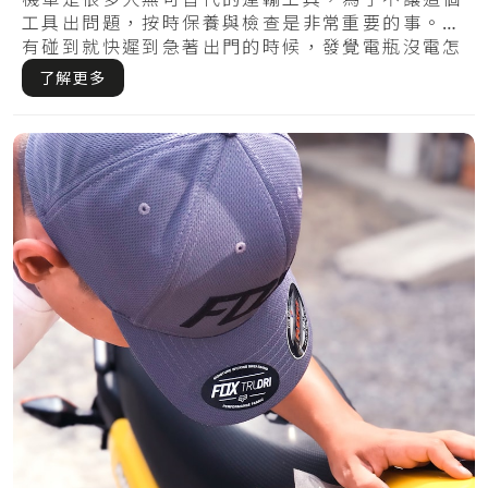
使你不會又煞不住
工具出問題，按時保養與檢查是非常重要的事。你
有碰到就快遲到急著出門的時候，發覺電瓶沒電怎
麼樣.....
了解更多