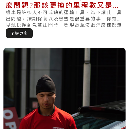
麼問題?那該更換的里程數又是多
少？
機車是許多人不可或缺的運輸工具，為不讓此工具
出問題，按期保養以及檢查是很重要的事。你有遇
見就快遲到急著出門時，發現電瓶沒電怎麼樣都無
法發.....
了解更多