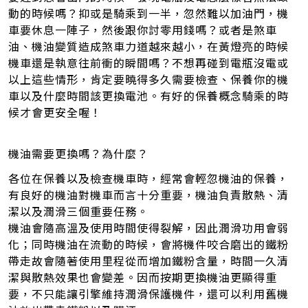
動的時候嗎？抑或是騎乘到一半，忽然難以加油門，機
車要休息一陣子，然後跟你討零用錢嗎？或者是煞車
油、機油變質造成煞車力道越來越小，在黃燈亮的時候
機車還是執意往前衝的瞬間嗎？不想再碰到電瓶沒電或
以上這些情形，肯定要曉得多久需要檢查、保養你的機
車以及什麼時間該更換電池。有好的保養概念騎乘的時
候才會更安全喔！
機油需要更換嗎？為什麼？
各位在保養以及檢查機車時，經常會輕忽機油的保養，
有良好的機油對機車而言十分重要，機油負責散熱、清
潔以及潤滑三個重要任務。
機油會隨高溫及使用時間使得裂解，因此潤滑功用會弱
化；同時機油在流動的時候，會將機件咬合磨出的鐵粉
帶走故會隨著使用里程從而增加鐵粉含量，時間一久清
潔與散熱效果也會變差。因而按期更換機油更顯得重
要，不只能讓引擎維持潤滑保護機件，還可以利用舊機