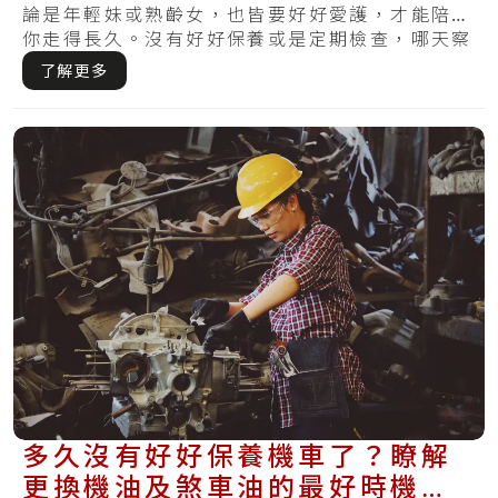
論是年輕妹或熟齡女，也皆要好好愛護，才能陪伴
你走得長久。沒有好好保養或是定期檢查，哪天察
覺損.....
了解更多
多久沒有好好保養機車了？瞭解
更換機油及煞車油的最好時機，