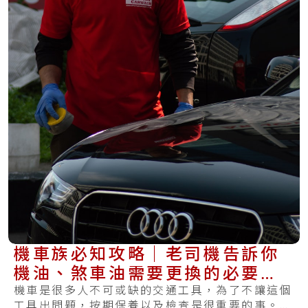
機車族必知攻略｜老司機告訴你
機油、煞車油需要更換的必要性
和更換里程數
機車是很多人不可或缺的交通工具，為了不讓這個
工具出問題，按期保養以及檢查是很重要的事。你