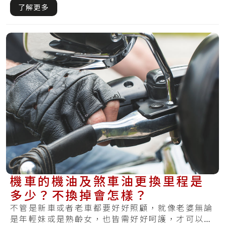
天發.....
了解更多
機車的機油及煞車油更換里程是
多少？不換掉會怎樣？
不管是新車或者老車都要好好照顧，就像老婆無論
是年輕妹或是熟齡女，也皆需好好呵護，才可以陪