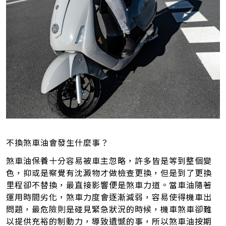
不換煞車油會發生什麼事？
煞車油保養十分容易被車主忽略，許多皆是等到整個變
色，抑或是察覺有沈澱物才做檢查更換，但是到了更換
里程卻不替換，最直接影響便是煞車力道。當車油隨著
運用時間劣化，煞車力度
會
逐漸減弱，容易使得機車出
問題，最危險則是碰見緊急狀況的時候，機車煞車卻難
以提供充裕的制動力，導致遺憾的事，所以煞車油按期