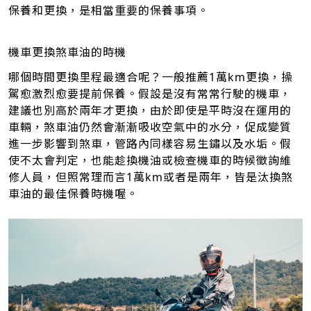
保養和更換，是相當重要的保養事項。
機車更換煞車油的時機
哪個時間更換里程最適合呢？一般推薦1萬km更換，操
駕愈激烈愈要提前保養。假設是沒有常常行駛的機車，
建議也別高於兩年才更換，由於即使是平時沒在運用的
車輛，煞車油仍然會漸漸吸收空氣中的水分，促成變質
進一步影響到煞車，管路內同樣容易生鏽以及水垢。假
使不太會判定，也能趁換機油或檢查機車的時候徵詢維
修人員，但照常理而言1萬km或者是兩年，皆是汰換煞
車油的最佳保養時機喔。