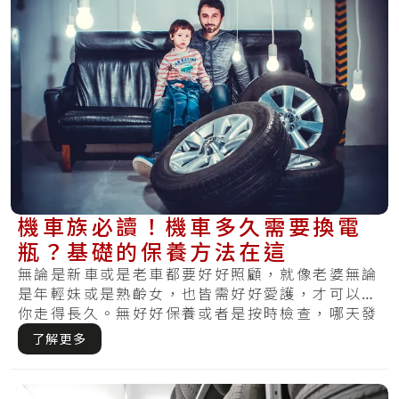
機車族必讀！機車多久需要換電
瓶？基礎的保養方法在這
無論是新車或是老車都要好好照顧，就像老婆無論
是年輕妹或是熟齡女，也皆需好好愛護，才可以陪
你走得長久。無好好保養或者是按時檢查，哪天發
覺損.....
了解更多