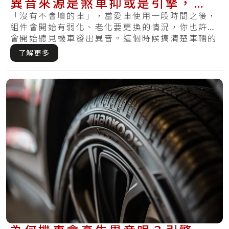
異音來源是煞車抑或是引擎，快
來看看解決方式
「沒有不會壞的車」，當愛車使用一段時間之後，
組件會開始有弱化、老化要更換的情況，你也許也
會開始聽見機車發出異音。這個時候搞清楚車輛的
異音.....
了解更多