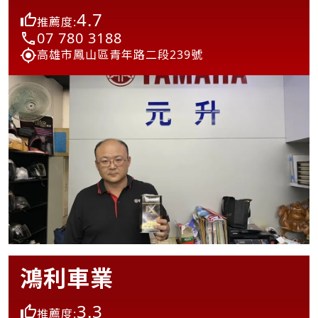
4.7
推薦度:
07 780 3188
高雄市鳳山區青年路二段239號
鴻利車業
3.3
推薦度: