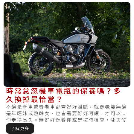
時常怠忽機車電瓶的保養嗎？多
久換掉最恰當？
不論是新車或者老車都需好好照顧，就像老婆無論
是年輕妹或熟齡女，也皆需要好好呵護，才可以陪
你走得長久。無好好保養抑或是按時檢查，哪天發
覺受.....
了解更多