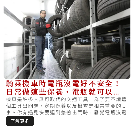
騎乘機車時電瓶沒電好不安全！
日常做這些保養，電瓶就可以充
滿電力～
機車是許多人無可取代的交通工具，為了要不讓這
個工具出問題，定期保養以及檢查是相當重要的
事。你有遇見快要遲到急著出門時，發覺電瓶沒電
怎麼樣.....
了解更多