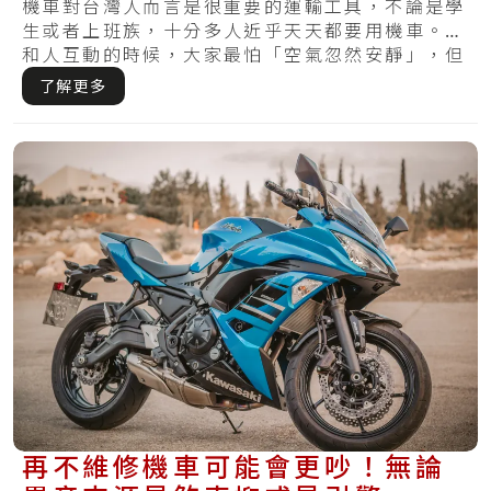
修！
機車對台灣人而言是很重要的運輸工具，不論是學
生或者上班族，十分多人近乎天天都要用機車。在
和人互動的時候，大家最怕「空氣忽然安靜」，但
是在.....
了解更多
再不維修機車可能會更吵！無論