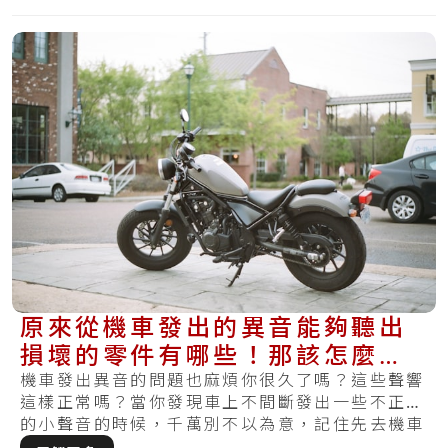
原來從機車發出的異音能夠聽出
損壞的零件有哪些！那該怎麼維
修讓它不會又出聲呢？
機車發出異音的問題也麻煩你很久了嗎？這些聲響
這樣正常嗎？當你發現車上不間斷發出一些不正常
的小聲音的時候，千萬別不以為意，記住先去機車
維修.....