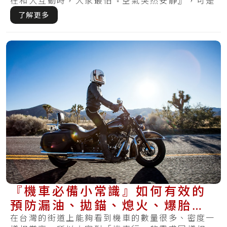
在和人互動時，大家最怕『空氣突然安靜』，可是
在騎.....
了解更多
『機車必備小常識』如何有效的
預防漏油、拋錨、熄火、爆胎再
度發生？
在台灣的街道上能夠看到機車的數量很多、密度一