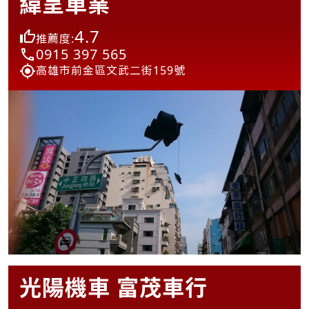
緯呈車業
4.7
推薦度:
0915 397 565
高雄市前金區文武二街159號
光陽機車 富茂車行