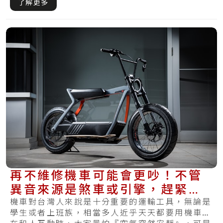
了解更多
再不維修機車可能會更吵！不管
異音來源是煞車或引擎，趕緊來
了解解決方式
機車對台灣人來說是十分重要的運輸工具，無論是
學生或者上班族，相當多人近乎天天都要用機車。