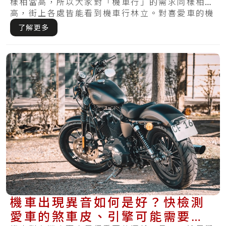
樣相當高，所以大家對「機車行」的需求同樣相當
高，街上各處皆能看到機車行林立。對喜愛車的機
車族.....
了解更多
機車出現異音如何是好？快檢測
愛車的煞車皮、引擎可能需要維