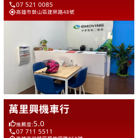
07 521 0085
高雄市鼓山區建榮路48號
萬里興機車行
5.0
推薦度:
07 711 5511