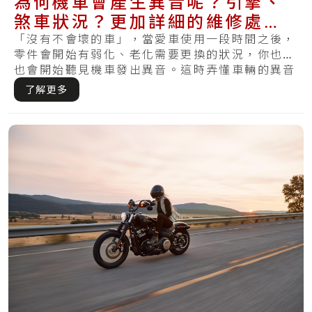
為何機車會產生異音呢？引擎、
煞車狀況？更加詳細的維修處理
方法在這裡
「沒有不會壞的車」，當愛車使用一段時間之後，
零件會開始有弱化、老化需要更換的狀況，你也許
也會開始聽見機車發出異音。這時弄懂車輛的異音
就非.....
了解更多