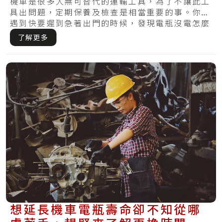
機車是很多人無可替代的運輸工具，為了不讓此工
具出問題，定期保養及檢查是相當重要的事。你有
遇到快要遲到急著出門的時候，發現電瓶沒電怎麼
樣皆.....
了解更多
想延長機車電瓶壽命卻不知從哪