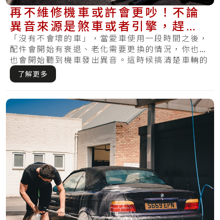
再不維修機車或許會更吵！不論
異音來源是煞車或者引擎，趕快
來了解解決方式
「沒有不會壞的車」，當愛車使用一段時間之後，
配件會開始有衰退、老化需要更換的情況，你也許
也會開始聽到機車發出異音。這時候搞清楚車輛的
異音.....
了解更多