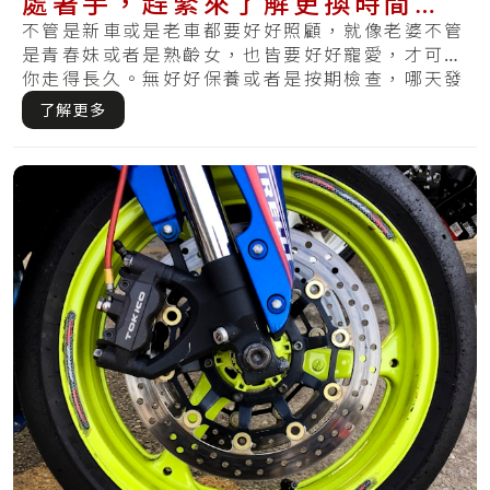
處著手，趕緊來了解更換時間與
基本的保養方式
不管是新車或是老車都要好好照顧，就像老婆不管
是青春妹或者是熟齡女，也皆要好好寵愛，才可陪
你走得長久。無好好保養或者是按期檢查，哪天發
覺損.....
了解更多