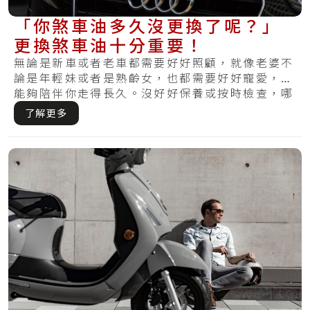
「你煞車油多久沒更換了呢？」
更換煞車油十分重要！
無論是新車或者老車都需要好好照顧，就像老婆不
論是年輕妹或者是熟齡女，也都需要好好寵愛，才
能夠陪伴你走得長久。沒好好保養或按時檢查，哪
天發.....
了解更多