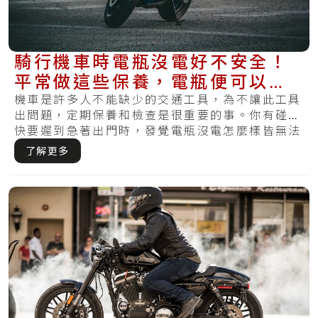
騎行機車時電瓶沒電好不安全！
平常做這些保養，電瓶便可以充
滿電力～
機車是許多人不能缺少的交通工具，為不讓此工具
出問題，定期保養和檢查是很重要的事。你有碰到
快要遲到急著出門時，發覺電瓶沒電怎麼樣皆無法
開動.....
了解更多