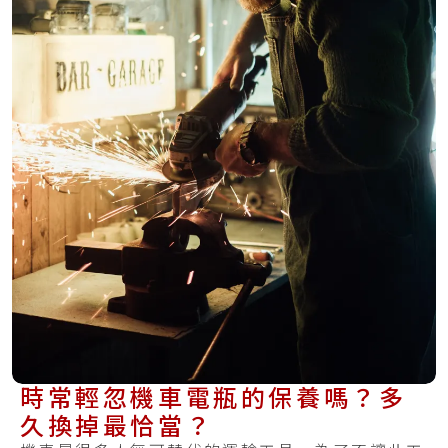
時常輕忽機車電瓶的保養嗎？多
久換掉最恰當？