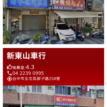
新東山車行
4.3
推薦度:
04 2239 0995
台中市北屯區廍子路258號