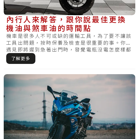
內行人來解答，跟你說最佳更換
機油與煞車油的時間點
機車是很多人不可或缺的運輸工具，為了要不讓該
工具出問題，按時保養及檢查是很重要的事。你有
遇見即將遲到急著出門時，發覺電瓶沒電怎麼樣都
無法.....
了解更多