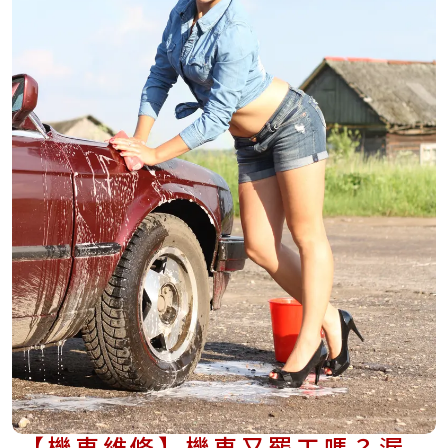
【機車維修】機車又罷工嗎？漏