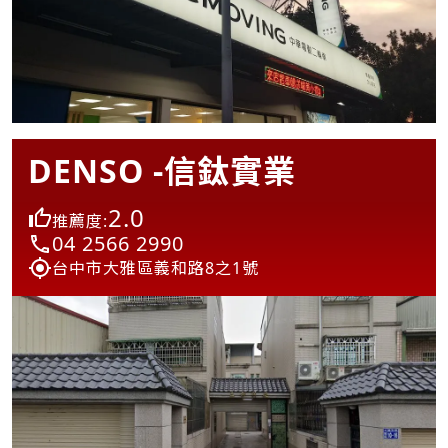
DENSO -信鈦實業
2.0
推薦度:
04 2566 2990
台中市大雅區義和路8之1號