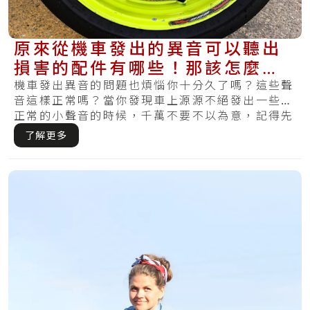
原來從機車發出的異音可以聽出
損害的配件有哪些！那該怎麼維
修讓它不會又出聲呢？
機車發出異音的問題也煩惱你十分久了嗎？這些聲
音這樣正常嗎？當你發現車上源源不絕發出一些不
正常的小聲音的時候，千萬不要不以為意，記得先
去機.....
了解更多