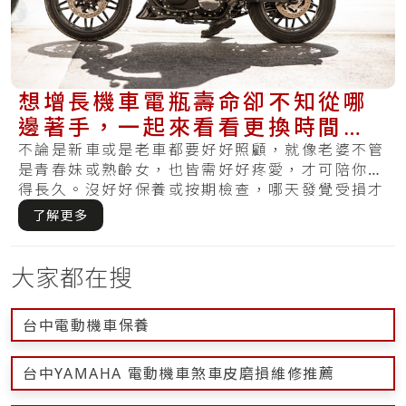
想增長機車電瓶壽命卻不知從哪
邊著手，一起來看看更換時間與
基礎的保養方法
不論是新車或是老車都要好好照顧，就像老婆不管
是青春妹或熟齡女，也皆需好好疼愛，才可陪你走
得長久。沒好好保養或按期檢查，哪天發覺受損才
想維.....
了解更多
大家都在搜
台中電動機車保養
台中YAMAHA 電動機車煞車皮磨損維修推薦