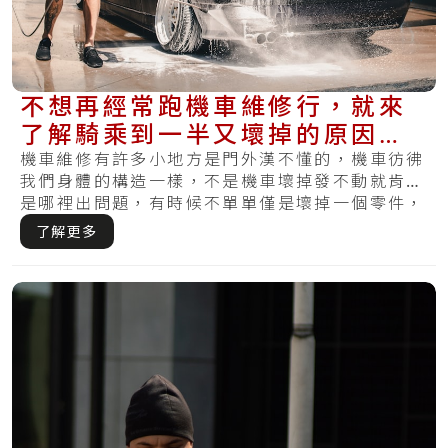
不想再經常跑機車維修行，就來
了解騎乘到一半又壞掉的原因＆
日常的保養方法
機車維修有許多小地方是門外漢不懂的，機車彷彿
我們身體的構造一樣，不是機車壞掉發不動就肯定
是哪裡出問題，有時候不單單僅是壞掉一個零件，
反而.....
了解更多