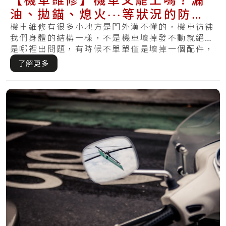
油、拋錨、熄火‧‧‧等狀況的防範
方式在這裡
機車維修有很多小地方是門外漢不懂的，機車彷彿
我們身體的結構一樣，不是機車壞掉發不動就絕對
是哪裡出問題，有時候不單單僅是壞掉一個配件，
反而.....
了解更多