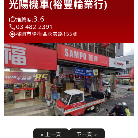
光陽機車(裕豐輪業行)
3.6
推薦度:
03 482 2391
桃園市楊梅區永美路155號
« 上一頁
下一頁 »