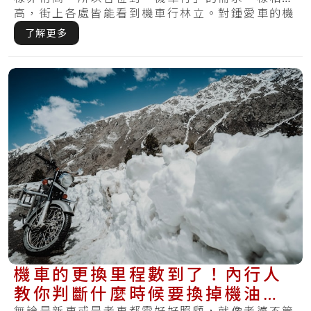
高，街上各處皆能看到機車行林立。對鍾愛車的機
車族.....
了解更多
機車的更換里程數到了！內行人
教你判斷什麼時候要換掉機油、