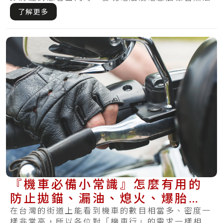
開動.....
了解更多
『機車必備小常識』怎麼有用的
防止拋錨、漏油、熄火、爆胎再
一次發生？
在台灣的街道上能看到機車的數目相當多、密度一
樣非常高，所以各位對「機車行」的需求一樣相當