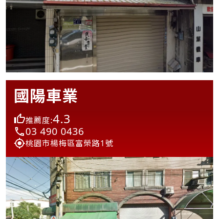
國陽車業
4.3
推薦度:
03 490 0436
桃園市楊梅區富榮路1號