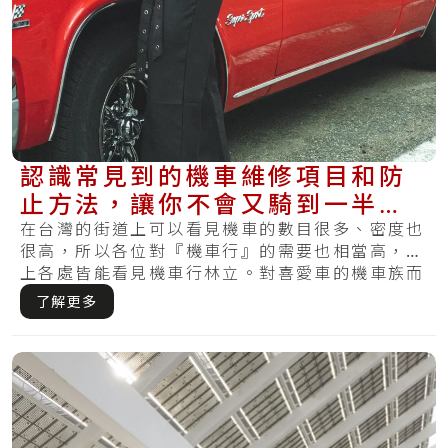
認識常見到的機車維修項目和防
止方法，讓你不會又騎到一半狀
況！
在台灣的街道上可以看見機車的數目很多、密度也
很高，所以各位對『機車行』的需要也相當高，街
上各處皆能看見機車行林立。對喜愛車的機車族而
言，.....
了解更多