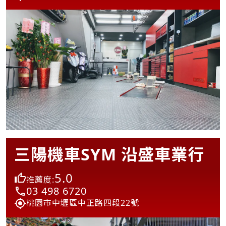
三陽機車SYM 沿盛車業行
5.0
推薦度:
03 498 6720
桃園市中壢區中正路四段22號