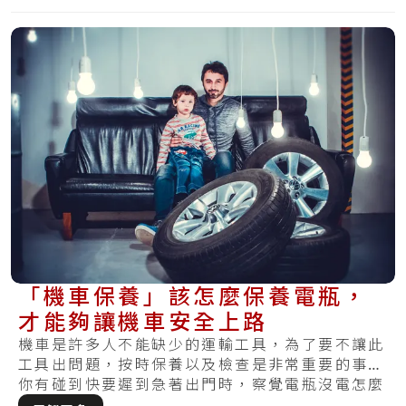
「機車保養」該怎麼保養電瓶，
才能夠讓機車安全上路
機車是許多人不能缺少的運輸工具，為了要不讓此
工具出問題，按時保養以及檢查是非常重要的事。
你有碰到快要遲到急著出門時，察覺電瓶沒電怎麼
樣都.....