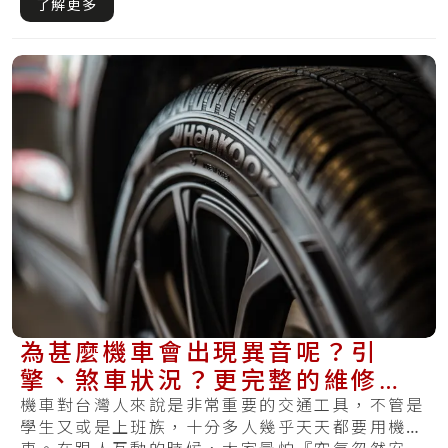
了解更多
為甚麼機車會出現異音呢？引
擎、煞車狀況？更完整的維修處
理方式在這裡
機車對台灣人來說是非常重要的交通工具，不管是
學生又或是上班族，十分多人幾乎天天都要用機