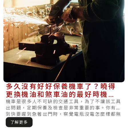
多久沒有好好保養機車了？曉得
更換機油和煞車油的最好時機，
讓機車維持健康
機車是很多人不可缺的交通工具，為了不讓該工具
出問題，定期保養及檢查是非常重要的事。你有碰
到快要遲到急著出門時，察覺電瓶沒電怎麼樣都無
法發.....
了解更多