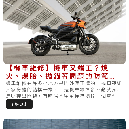
【機車維修】機車又罷工？熄
火、爆胎、拋錨等問題的防範方
式都在這
機車維修有許多小地方是門外漢不懂的，機車宛如
大家身體的結構一樣，不是機車壞掉發不動就肯定
是哪裡出問題，有時候不單單僅為壞掉一個零件，
反而.....
了解更多