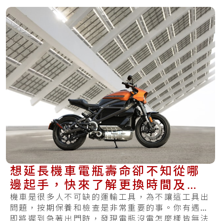
想延長機車電瓶壽命卻不知從哪
邊起手，快來了解更換時間及基
本的保養方式
機車是很多人不可缺的運輸工具，為不讓這工具出
問題，按期保養和檢查是非常重要的事。你有遇到
即將遲到急著出門時，發現電瓶沒電怎麼樣皆無法