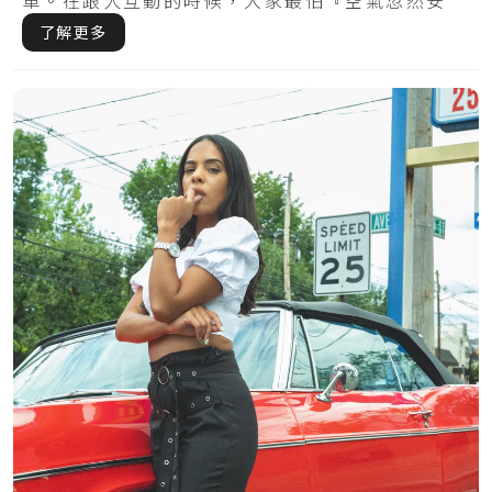
車。在跟人互動的時候，大家最怕『空氣忽然安
靜』，但.....
了解更多