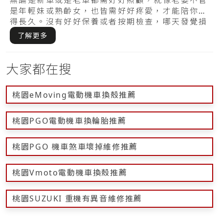
煞車油
無論是新車或是老車都需好好照顧，就像老婆不管
是年輕妹或熟齡女，也皆需好好疼愛，才能陪你走
得長久。沒有好好保養或者按期檢查，哪天發覺損
傷才.....
了解更多
大家都在搜
桃園eMoving電動機車換殼推薦
桃園PGO電動機車換輪胎推薦
桃園PGO 機車煞車壞掉維修推薦
桃園Vmoto電動機車換殼推薦
桃園SUZUKI 重機有異音維修推薦