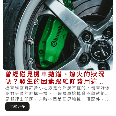
曾經碰見機車拋錨、熄火的狀況
嗎？發生的因素跟維修費用這通
通有！
機車維修有許多小地方是門外漢不懂的，機車好像
我們身體的結構一樣，不是機車壞掉發不動就絕對
是哪裡出問題，有時不單單僅是壞掉一個配件，反
而要.....
了解更多