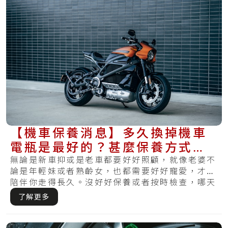
【機車保養消息】多久換掉機車
電瓶是最好的？甚麼保養方式最
適合你的電瓶？
無論是新車抑或是老車都要好好照顧，就像老婆不
論是年輕妹或者熟齡女，也都需要好好寵愛，才可
陪伴你走得長久。沒好好保養或者按時檢查，哪天
發覺.....
了解更多