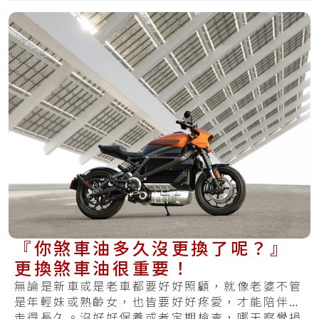
『你煞車油多久沒更換了呢？』
更換煞車油很重要！
無論是新車或是老車都要好好照顧，就像老婆不管
是年輕妹或熟齡女，也皆要好好疼愛，才能陪伴你
走得長久。沒好好保養或者定期檢查，哪天察覺損