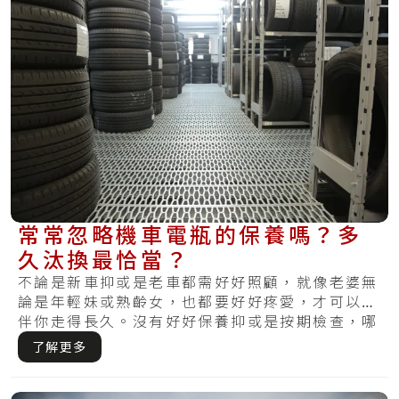
常常忽略機車電瓶的保養嗎？多
久汰換最恰當？
不論是新車抑或是老車都需好好照顧，就像老婆無
論是年輕妹或熟齡女，也都要好好疼愛，才可以陪
伴你走得長久。沒有好好保養抑或是按期檢查，哪
天察.....
了解更多