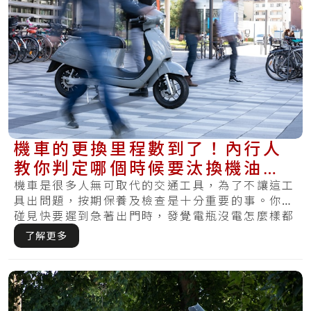
機車的更換里程數到了！內行人
教你判定哪個時候要汰換機油、
煞車油
機車是很多人無可取代的交通工具，為了不讓這工
具出問題，按期保養及檢查是十分重要的事。你有
碰見快要遲到急著出門時，發覺電瓶沒電怎麼樣都
無法.....
了解更多