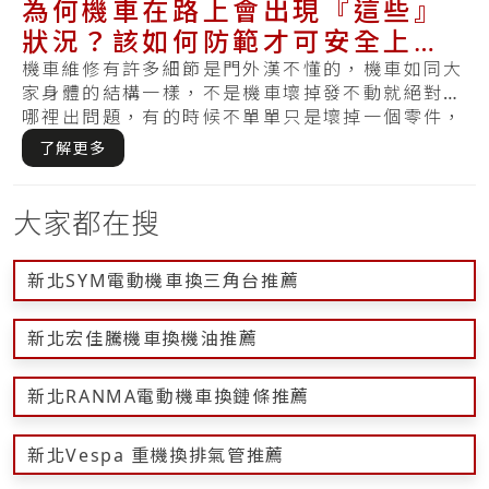
為何機車在路上會出現『這些』
狀況？該如何防範才可安全上
路？
機車維修有許多細節是門外漢不懂的，機車如同大
家身體的結構一樣，不是機車壞掉發不動就絕對是
哪裡出問題，有的時候不單單只是壞掉一個零件，
反而.....
了解更多
大家都在搜
新北SYM電動機車換三角台推薦
新北宏佳騰機車換機油推薦
新北RANMA電動機車換鏈條推薦
新北Vespa 重機換排氣管推薦