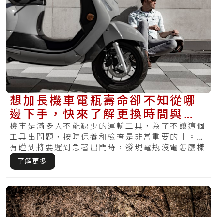
想加長機車電瓶壽命卻不知從哪
邊下手，快來了解更換時間與基
礎的保養方式
機車是滿多人不能缺少的運輸工具，為了不讓這個
工具出問題，按時保養和檢查是非常重要的事。你
有碰到將要遲到急著出門時，發現電瓶沒電怎麼樣
都無.....
了解更多