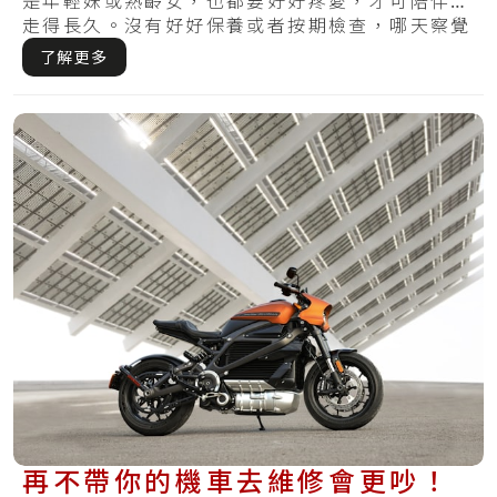
是年輕妹或熟齡女，也都要好好疼愛，才可陪伴你
走得長久。沒有好好保養或者按期檢查，哪天察覺
受損.....
了解更多
再不帶你的機車去維修會更吵！