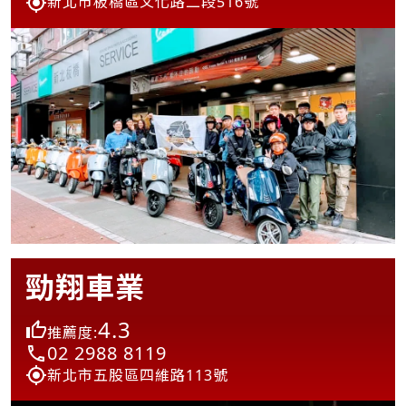
新北市板橋區文化路二段516號
勁翔車業
4.3
推薦度:
02 2988 8119
新北市五股區四維路113號