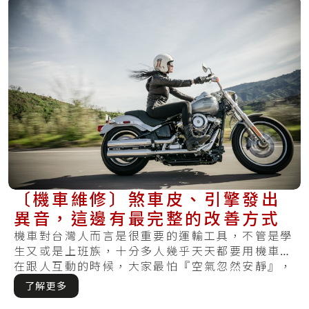
〔機車維修〕煞車皮、引擎發出
異音，這邊有最完整的改善方式
機車對台灣人而言是很重要的運輸工具，不管是學
生又或是上班族，十分多人幾乎天天都要用機車。
在跟人互動的時候，大家最怕『空氣忽然安靜』，
但是.....
了解更多