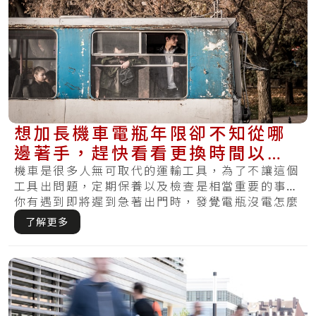
想加長機車電瓶年限卻不知從哪
邊著手，趕快看看更換時間以及
基礎的保養方法
機車是很多人無可取代的運輸工具，為了不讓這個
工具出問題，定期保養以及檢查是相當重要的事。
你有遇到即將遲到急著出門時，發覺電瓶沒電怎麼
樣都.....
了解更多