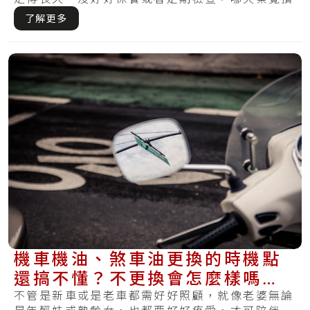
傷才.....
了解更多
機車機油、煞車油更換的時機點
還搞不懂？不更換會怎麼樣嗎？
現在知道還不算晚～
不管是新車或是老車都需好好照顧，就像老婆無論