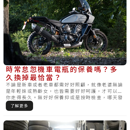
時常怠忽機車電瓶的保養嗎？多
久換掉最恰當？
不論是新車或者老車都需好好照顧，就像老婆無論
是年輕妹或熟齡女，也皆需要好好呵護，才可以陪
你走得長久。無好好保養抑或是按時檢查，哪天發
覺受.....
了解更多