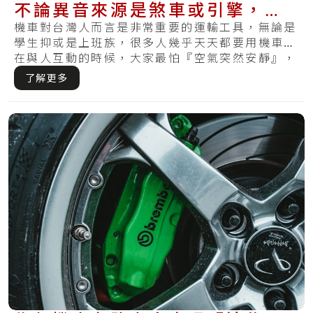
不論異音來源是煞車或引擎，一
起來看看解決方式
機車對台灣人而言是非常重要的運輸工具，無論是
學生抑或是上班族，很多人幾乎天天都要用機車。
在與人互動的時候，大家最怕『空氣突然安靜』，
然而.....
了解更多