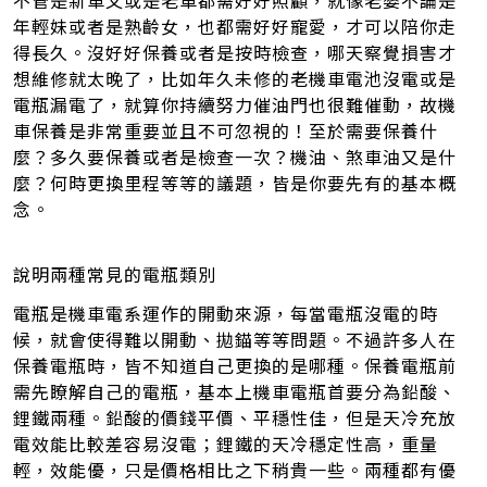
不管是新車又或是老車都需好好照顧，就像老婆不論是
年輕妹或者是熟齡女，也都需好好寵愛，才可以陪你走
得長久。沒好好保養或者是按時檢查，哪天察覺損害才
想維修就太晚了，比如年久未修的老機車電池沒電或是
電瓶漏電了，就算你持續努力催油門也很難催動，故機
車保養是非常重要並且不可忽視的！至於需要保養什
麼？多久要保養或者是檢查一次？機油、煞車油又是什
麼？何時更換里程等等的議題，皆是你要先有的基本概
念。
說明兩種常見的電瓶類別
電瓶是機車電系運作的開動來源，每當電瓶沒電的時
候，就會使得難以開動、拋錨等等問題。不過許多人在
保養電瓶時，皆不知道自己更換的是哪種。保養電瓶前
需先瞭解自己的電瓶，基本上機車電瓶首要分為鉛酸、
鋰鐵兩種。鉛酸的價錢平價、平穩性佳，但是天冷充放
電效能比較差容易沒電；鋰鐵的天冷穩定性高，重量
輕，效能優，只是價格相比之下稍貴一些。兩種都有優