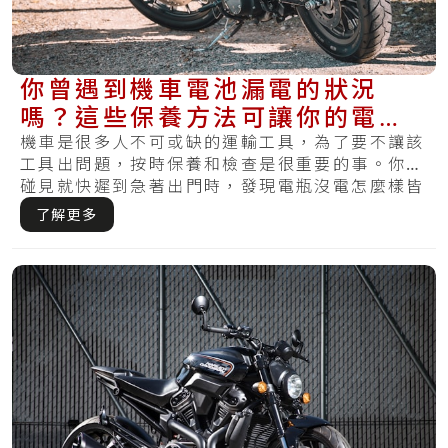
你曾遇到機車電池漏電的狀況
嗎？這些保養方法可讓你的電池
更健康且不再漏電
機車是很多人不可或缺的運輸工具，為了要不讓該
工具出問題，按時保養和檢查是很重要的事。你有
碰見就快遲到急著出門時，發現電瓶沒電怎麼樣皆
無法.....
了解更多