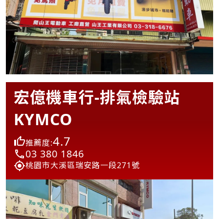
宏億機車行-排氣檢驗站
KYMCO
4.7
推薦度:
03 380 1846
桃園市大溪區瑞安路一段271號