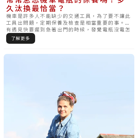
久汰換最恰當？
機車是許多人不能缺少的交通工具，為了要不讓此
工具出問題，定期保養及檢查是相當重要的事。你
有遇見快要遲到急著出門的時候，發覺電瓶沒電怎
麼樣.....
了解更多