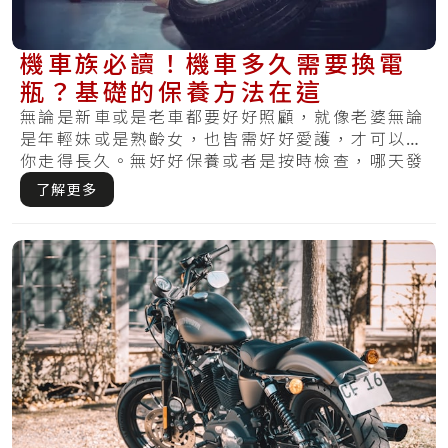
機車族必讀！機車多久需要換電
瓶？基礎的保養方法在這
無論是新車或是老車都要好好照顧，就像老婆無論
是年輕妹或是熟齡女，也皆需好好愛護，才可以陪
你走得長久。無好好保養或者是按時檢查，哪天發
覺損.....
了解更多