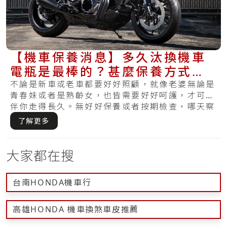
【機車保養消息】多久汰換機車
電瓶是最棒的？甚麼保養方式最
適合你的電瓶？
不論是新車或老車都要好好照顧，就像老婆無論是
青春妹或者是熟齡女，也皆需要好好呵護，才可陪
伴你走得長久。無好好保養或者按期檢查，哪天察
覺損.....
了解更多
大家都在搜
台南HONDA機車行
高雄HONDA 機車換煞車皮推薦