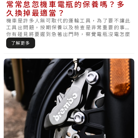
常常怠忽機車電瓶的保養嗎？多
久換掉最適當？
機車是許多人無可取代的運輸工具，為了要不讓此
工具出問題，按期保養以及檢查是非常重要的事。
你有碰見將要遲到急著出門時，察覺電瓶沒電怎麼
樣皆.....
了解更多