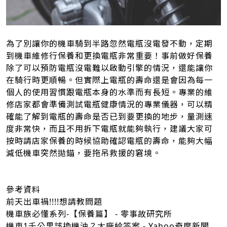
為了別讓你的機車騎到半路忽然電瓶沒電發不動，定期
到機車維修行保養和更換電瓶非常重要！事前做好保養
除了可以預防電瓶沒電難以啟動引擎的情況，還能讓你
在騎行時更順暢。但實際上電瓶的壽命還是會因為每一
個人的使用習慣跟電瓶本身的水準而有長短。專業的維
修店家都會準備測試電瓶健康情況的專業儀器，可以精
確能了解到電瓶的壽命是否已到要更換的地步，量測速
度非常快，而且不用拆下電瓶就能夠執行，建議大家可
按時請店家保養的時候協助確認電瓶的壽命，能夠大幅
減低機車突然拋錨，要拖吊救援的窘境。
參考資料
前天出車禍!!!!想請教問題
機車族必懂系列-【保養篇】 - 零事故研究所
機車1千公里該換機油？大廠給答案 - Yahoo奇摩新聞