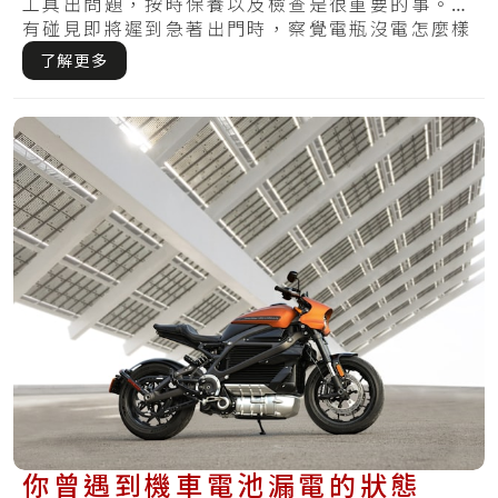
工具出問題，按時保養以及檢查是很重要的事。你
有碰見即將遲到急著出門時，察覺電瓶沒電怎麼樣
皆無.....
了解更多
你曾遇到機車電池漏電的狀態