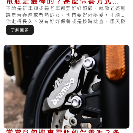
電瓶是最棒的？甚麼保養方式最
適合你的電瓶？
不論是新車抑或是老車都要好好照顧，就像老婆無
論是青春妹或者熟齡女，也皆要好好疼愛，才能陪
你走得長久。沒有好好保養或是按時檢查，哪天發
現損.....
了解更多
常常怠忽機車電瓶的保養嗎？多