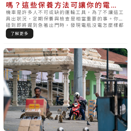
嗎？這些保養方法可讓你的電池
更健康且不再漏電
機車是許多人不可或缺的運輸工具，為了不讓這工
具出狀況，定期保養與檢查是相當重要的事。你有
碰到即將遲到急著出門時，發現電瓶沒電怎麼樣都
無法.....
了解更多