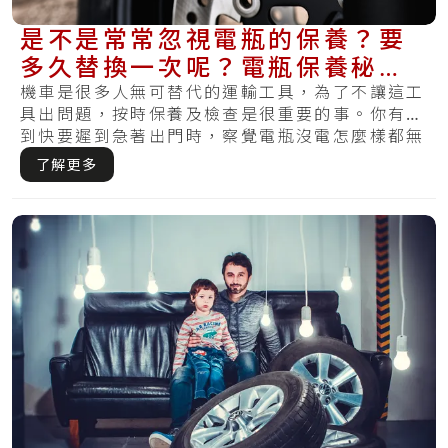
是不是常常忽視電瓶的保養？要
多久替換一次呢？電瓶保養秘笈
教你怎麼將電池照護好！
機車是很多人無可替代的運輸工具，為了不讓這工
具出問題，按時保養及檢查是很重要的事。你有遇
到快要遲到急著出門時，察覺電瓶沒電怎麼樣都無
法開.....
了解更多