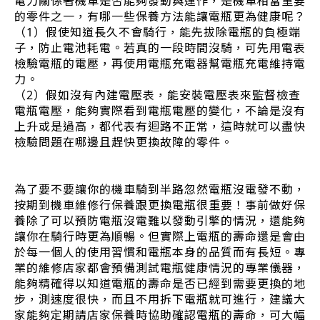
電力關係著機車是否能夠發動與運作，是機車相當重要
的零件之一，有哪一些保養方法能讓電瓶更為健康呢？
（1）假使知道長久不會騎行，能先拔除電瓶的負極端
子，防止電池耗電。若真的一段時間沒騎，可先用電表
檢驗電瓶的電壓，再使用電瓶充電器幫電瓶充電維持電
力。
（2）假如沒有內建電壓表，能安裝電壓表來監督檢查
電瓶電壓，能夠實際看到電瓶電壓的變化，不論是沒有
上升或是過高，都代表有迴路不正常，這時就可以盡快
檢驗問題在哪邊且趕快更換故障的零件。
為了要不要讓你的機車騎到半路忽然電瓶沒電發不動，
按期到機車維修行保養跟更換電瓶很重要！事前做好保
養除了可以預防電瓶沒電難以發動引擎的情況，還能夠
讓你在騎行時更為順暢。但實際上電瓶的壽命還是會由
於每一個人的使用習慣和電瓶本身的品質而有長短。專
業的維修店家都會預備測試電瓶健康情況的專業儀器，
能夠精確得以知道電瓶的壽命是否已經到需要更換的地
步，測速度很快，而且不用拆下電瓶就可進行，建議大
家能夠定期請店家保養時協助確認電瓶的壽命，可大幅