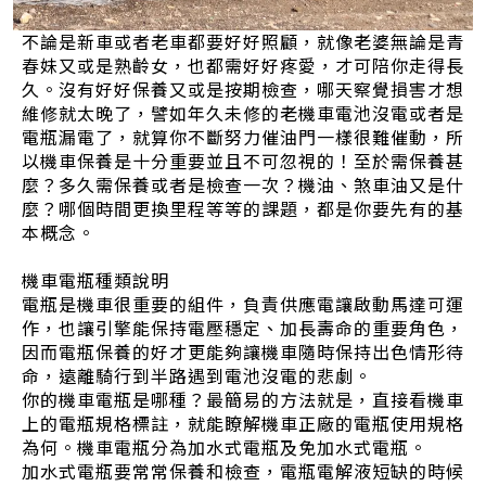
不論是新車或者老車都要好好照顧，就像老婆無論是青
春妹又或是熟齡女，也都需好好疼愛，才可陪你走得長
久。沒有好好保養又或是按期檢查，哪天察覺損害才想
維修就太晚了，譬如年久未修的老機車電池沒電或者是
電瓶漏電了，就算你不斷努力催油門一樣很難催動，所
以機車保養是十分重要並且不可忽視的！至於需保養甚
麼？多久需保養或者是檢查一次？機油、煞車油又是什
麼？哪個時間更換里程等等的課題，都是你要先有的基
本概念。
機車電瓶種類說明
電瓶是機車很重要的組件，負責供應電讓啟動馬達可運
作，也讓引擎能保持電壓穩定、加長壽命的重要角色，
因而電瓶保養的好才更能夠讓機車隨時保持出色情形待
命，遠離騎行到半路遇到電池沒電的悲劇。
你的機車電瓶是哪種？最簡易的方法就是，直接看機車
上的電瓶規格標註，就能瞭解機車正廠的電瓶使用規格
為何。機車電瓶分為加水式電瓶及免加水式電瓶。
加水式電瓶要常常保養和檢查，電瓶電解液短缺的時候