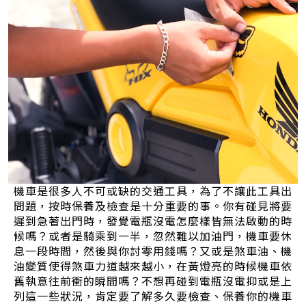
機車是很多人不可或缺的交通工具，為了不讓此工具出
問題，按時保養及檢查是十分重要的事。你有碰見將要
遲到急著出門時，發覺電瓶沒電怎麼樣皆無法啟動的時
候嗎？或者是騎乘到一半，忽然難以加油門，機車要休
息一段時間，然後與你討零用錢嗎？又或是煞車油、機
油變質使得煞車力道越來越小，在黃燈亮的時候機車依
舊執意往前衝的瞬間嗎？不想再碰到電瓶沒電抑或是上
列這一些狀況，肯定要了解多久要檢查、保養你的機車