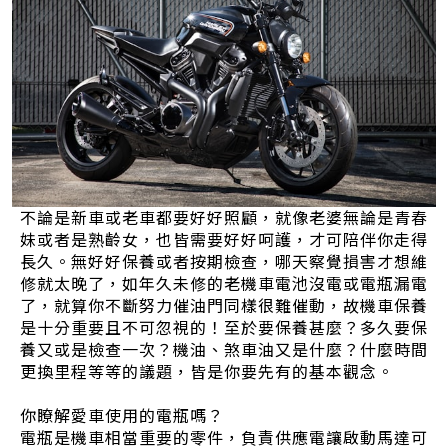
不論是新車或老車都要好好照顧，就像老婆無論是青春
妹或者是熟齡女，也皆需要好好呵護，才可陪伴你走得
長久。無好好保養或者按期檢查，哪天察覺損害才想維
修就太晚了，如年久未修的老機車電池沒電或電瓶漏電
了，就算你不斷努力催油門同樣很難催動，故機車保養
是十分重要且不可忽視的！至於要保養甚麼？多久要保
養又或是檢查一次？機油、煞車油又是什麼？什麼時間
更換里程等等的議題，皆是你要先有的基本觀念。
你瞭解愛車使用的電瓶嗎？
電瓶是機車相當重要的零件，負責供應電讓啟動馬達可