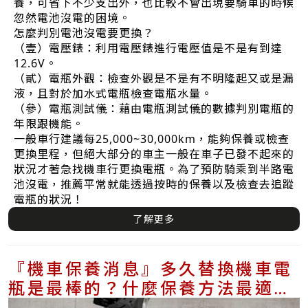
養，可省下不少支出外，也比較不會出現要騎車的時候
忽然電池沒電的困境。
怎麼判別電池沒電要更換？
（壹）電壓錶：利用電壓錶進行電壓值是不是有到達
12.6V。
（貳）電瓶外觀：檢查外觀是不是有不明隆起又或是漏
液，且對於加水式電瓶檢查電瓶水量。
（參）電瓶測試儀：藉由電瓶測試儀的數據判別電瓶的
年限跟機能。
一般車行建議每25,000~30,000km，能夠保養或檢查
更換里程，但絕大部分的車主一般在車子已發不起來的
狀況才著急找機車行更換電瓶。為了預防騎乘到半路電
池沒電，推薦平常就能透過按時的保養以及檢查去追蹤
電瓶的狀況！
了解更多
『機車保養消息』多久替換機車電
瓶是最棒的？什麼保養方法最適合
你的電瓶？