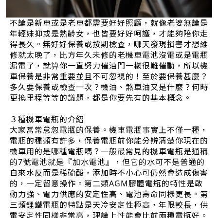
不論是新車或是老車都需要好好照顧，就像老婆無論是
年輕妹抑或是熟齡女，也皆要好好呵護，才能夠陪你走
得長久。無好好保養或按期檢查，哪天發現損害才想維
修就太晚了，比方年久未修的老機車電池沒電或是電瓶
漏電了，就算你一直努力催油門一樣很難催動，所以機
車保養是非常重要並且不可忽視的！至於要保養甚麼？
多久要保養或檢查一次？機油、煞車油又是什麼？何時
更換里程等等的議題，都是你要先有的基本概念。
３種機車電瓶的介紹
大家常常怠忽電瓶的保養。機車電瓶事實上不僅一種，
電瓶的種類有許多，保養電瓶前你能分辨清楚你現在的
機車用的是哪種電瓶嗎？一般最常見的機車電瓶是通稱
的7號電池就是『加水電池』，但它的水可不是普通的
自來水反而是稀硫酸，添加時不小心可仍然會造成傷害
的，一定留意操作。第二類AGM膠體電瓶的特性是啟
動力強、電力供應的安定性高、電池壽命同樣更長。第
三類鋰鐵電瓶的特點是天冷安定性極高，年限較長，供
電安定性同樣非常高，理論上性能會比前兩種電瓶好。