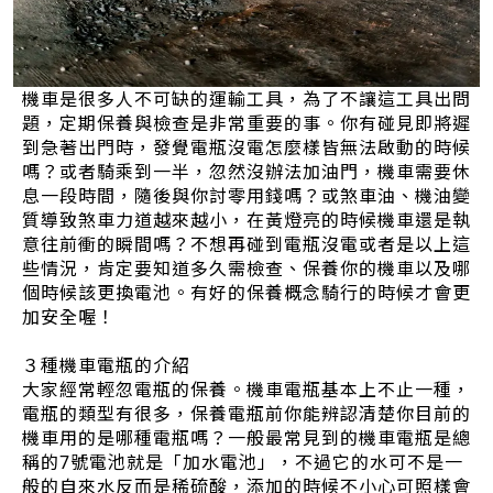
機車是很多人不可缺的運輸工具，為了不讓這工具出問
題，定期保養與檢查是非常重要的事。你有碰見即將遲
到急著出門時，發覺電瓶沒電怎麼樣皆無法啟動的時候
嗎？或者騎乘到一半，忽然沒辦法加油門，機車需要休
息一段時間，隨後與你討零用錢嗎？或煞車油、機油變
質導致煞車力道越來越小，在黃燈亮的時候機車還是執
意往前衝的瞬間嗎？不想再碰到電瓶沒電或者是以上這
些情況，肯定要知道多久需檢查、保養你的機車以及哪
個時候該更換電池。有好的保養概念騎行的時候才會更
加安全喔！
３種機車電瓶的介紹
大家經常輕忽電瓶的保養。機車電瓶基本上不止一種，
電瓶的類型有很多，保養電瓶前你能辨認清楚你目前的
機車用的是哪種電瓶嗎？一般最常見到的機車電瓶是總
稱的7號電池就是「加水電池」，不過它的水可不是一
般的自來水反而是稀硫酸，添加的時候不小心可照樣會