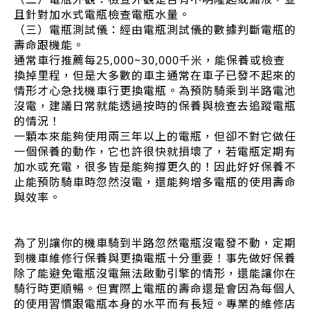
且針對加水式電瓶檢查電瓶水量。
（三）電瓶測試儀：經由電瓶測試儀的數據判斷電瓶的
壽命跟機能。
通常車行推薦每25,000~30,000千米，能保養或檢查
換掉里程，但是大多數的車主通常在車子已發不起來的
情形才心急找機車行更換電瓶。為預防騎乘到半路電池
沒電，建議日常就能透過按時的保養與檢查去追蹤電瓶
的情況！
一顆本來能夠使用兩三年以上的電瓶，但卻不對它做任
一個保養的動作，它也許很快就損壞了，若電瓶定期有
加水或充電，很多皆是能夠撐更久的！因此好好保養不
止能預防騎車時忽然沒電，還能夠增多電瓶的使用壽命
與效率。
為了別讓你的機車騎到半路忽然電瓶沒電發不動，定期
到機車維修行保養與更換電瓶十分重要！事先做好保養
除了能避免電瓶沒電無法啟動引擎的情形，還能讓你在
騎行時更順暢。但實際上電瓶的壽命還是會因為每個人
的使用習慣跟電瓶本身的水平而有長短。專業的維修店