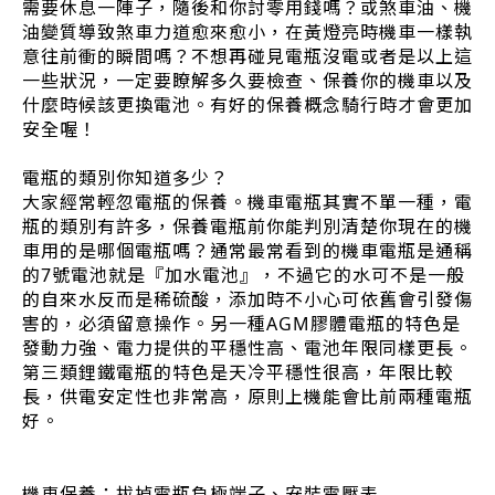
需要休息一陣子，隨後和你討零用錢嗎？或煞車油、機
油變質導致煞車力道愈來愈小，在黃燈亮時機車一樣執
意往前衝的瞬間嗎？不想再碰見電瓶沒電或者是以上這
一些狀況，一定要瞭解多久要檢查、保養你的機車以及
什麼時候該更換電池。有好的保養概念騎行時才會更加
安全喔！
電瓶的類別你知道多少？
大家經常輕忽電瓶的保養。機車電瓶其實不單一種，電
瓶的類別有許多，保養電瓶前你能判別清楚你現在的機
車用的是哪個電瓶嗎？通常最常看到的機車電瓶是通稱
的7號電池就是『加水電池』，不過它的水可不是一般
的自來水反而是稀硫酸，添加時不小心可依舊會引發傷
害的，必須留意操作。另一種AGM膠體電瓶的特色是
發動力強、電力提供的平穩性高、電池年限同樣更長。
第三類鋰鐵電瓶的特色是天冷平穩性很高，年限比較
長，供電安定性也非常高，原則上機能會比前兩種電瓶
好。
機車保養：拔掉電瓶負極端子、安裝電壓表