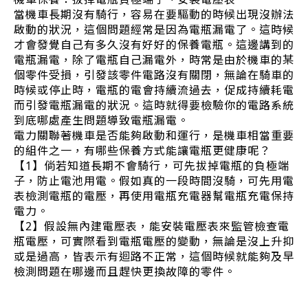
當機車長期沒有騎行，容易在要驅動的時候出現沒辦法
啟動的狀況，這個問題經常是因為電瓶漏電了。這時候
才會發覺自己有多久沒有好好的保養電瓶。這邊講到的
電瓶漏電，除了電瓶自己漏電外，時常是由於機車的某
個零件受損，引發該零件電路沒有關閉，無論在騎車的
時候或停止時，電瓶的電會持續流過去，促成持續耗電
而引發電瓶漏電的狀況。這時就得要檢驗你的電路系統
到底哪處產生問題導致電瓶漏電。
電力關聯著機車是否能夠啟動和運行，是機車相當重要
的組件之一，有哪些保養方式能讓電瓶更健康呢？
【1】倘若知道長期不會騎行，可先拔掉電瓶的負極端
子，防止電池用電。假如真的一段時間沒騎，可先用電
表檢測電瓶的電壓，再使用電瓶充電器幫電瓶充電保持
電力。
【2】假設無內建電壓表，能安裝電壓表來監管檢查電
瓶電壓，可實際看到電瓶電壓的變動，無論是沒上升抑
或是過高，皆表示有迴路不正常，這個時候就能夠及早
檢測問題在哪邊而且趕快更換故障的零件。