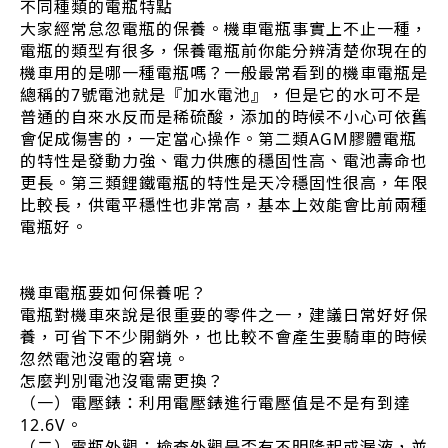
不同種類的電瓶特點
大家經常怠忽電瓶的保養。機車電瓶事實上不止一種，
電瓶的類型有很多，保養電瓶前你能分辨清楚你現在的
機車用的是哪一種電瓶嗎？一般最常看到的機車電瓶是
總稱的7號電池就是『加水電池』，但是它的水可不是
普通的自來水反而是稀硫酸，添加的時候不小心可依舊
會促成傷害的，一定當心操作。第二類AGM膠體電瓶
的特性是發動力強、電力供應的穩固性高、電池壽命也
更長。第三類鋰鐵電瓶的特性是天冷穩固性很高，年限
比較長，供電平穩性也非常高，基本上效能會比前兩種
電瓶好。
機車電瓶要如何保養呢？
電瓶對機車來說是很重要的零件之一，建議日常好好保
養，可省下不少開銷外，也比較不會產生要騎車的時候
忽然電池沒電的窘境。
怎麼判別電池沒電需更換？
（一）電壓錶：利用電壓錶進行電壓值是不是有到達
12.6V。
（二）電瓶外觀：檢查外觀是否有不明隆起或漏液，並