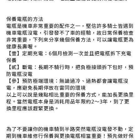
保養電瓶的方法
電瓶是機車非常重要的配件之一，堅信許多騎士皆遇到
機車電瓶沒電，引發發不了車的經驗，故日常保養檢查
非常重要，下列來分享幾個保養方法，可以讓電瓶更為
健康長壽喔。
【壹】定期充電：6個月檢測一次並且把電瓶拆下充電
保養
【貳】斷電：長期不騎行時，把負極接頭拆下包好，預
防電瓶沒電
【參】預防極端環境：無論過冷、過熱都會讓電瓶沒
電，應避免長期停放在雷同的環境
以上可以說是幾點相比重要的保養方式，能加長更換里
程。當然電瓶本身是消耗用品年限約2～3年，到了更
換里程應該趕緊更換。
為了不要讓你的機車騎到半路突然電瓶沒電發不動，定
期到機車維修行保養與更換電瓶相當重要！預先做好保