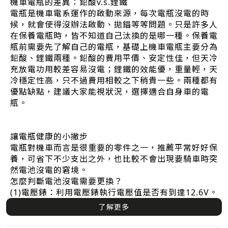
機車電瓶的差異：鉛酸v.s.鋰鐵
電瓶是機車電系運作的啟動來源，每次電瓶沒電的時
候，就會使得沒辦法啟動、拋錨等等問題。只是許多人
在保養電瓶時，皆不知道自己汰換的是哪一種。保養電
瓶前需要先了解自己的電瓶，基礎上機車電瓶主要分為
鉛酸、鋰鐵兩種。鉛酸的費用平價、安定性佳，但天冷
充放電功用較差容易沒電；鋰鐵的效能優，重量輕，天
冷穩定性高，只不過費用相較之下稍貴一些。兩種都有
優點缺點，建議大家能視狀況，選擇適合自身車的電
瓶。
讓電瓶健康的小撇步
電瓶對機車而言是很重要的零件之一，推薦平常好好保
養，可省下不少支出之外，也比較不會出現要騎車時突
然電池沒電的窘境。
怎麼判斷電池沒電需要更換？
(1)電壓錶：利用電壓錶執行電壓值是否有到達12.6V。
了解更多