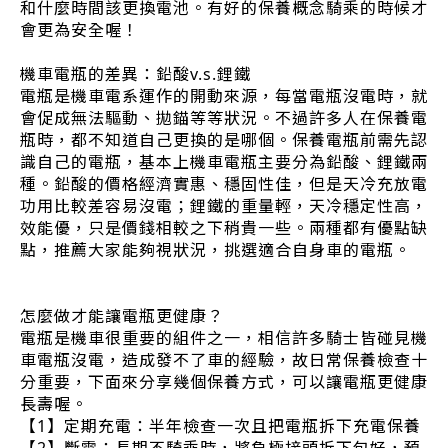
和什麼時間該更換電池。有好的保養概念騎乘的時候才
會更為安全喔！
機車電瓶的差異：鉛酸v.s.鋰鐵
電瓶是機車電系運作的開動來源，每當電瓶沒電時，就
會促成無法驅動、拋錨等等狀況。不過許多人在保養電
瓶時，都不知道自己更換的是哪個。保養電瓶前需先認
識自己的電瓶，基本上機車電瓶主要分為鉛酸、鋰鐵兩
種。鉛酸的價格經濟實惠、穩固性佳，但是天冷充放電
功用比較差容易沒電；鋰鐵的重量輕，天冷穩定性高，
效能優，只是價錢相較之下稍貴一些。兩種都有優點缺
點，推薦大家能夠視狀況，挑選適合自身車的電瓶。
怎麼做才能讓電瓶更健康？
電瓶是機車很重要的組件之一，相信許多騎士皆碰見機
車電瓶沒電，造成發不了車的經驗，故日常保養檢查十
分重要，下面來分享幾個保養方式，可以讓電瓶更健康
長壽喔。
【1】定期充電：半年檢查一次且把電瓶拆下充電保養
【2】斷電：長期不騎乘時，將負極接頭拆下包好，預