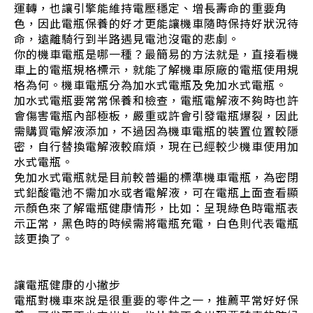
運轉，也讓引擎能維持電壓穩定、增長壽命的重要角
色，因此電瓶保養的好才更能讓機車隨時保持好狀況待
命，遠離騎行到半路遇見電池沒電的悲劇。
你的機車電瓶是哪一種？最簡易的方法就是，直接看機
車上的電瓶規格標示，就能了解機車原廠的電瓶使用規
格為何。機車電瓶分為加水式電瓶及免加水式電瓶。
加水式電瓶要常常保養和檢查，電瓶電解液不夠時也許
會傷害電瓶內部極板，嚴重或許會引發電瓶爆裂，因此
需購買電解液添加，不過因為機車電瓶的裝置位置較隱
密，自行替換電解液較麻煩，現在已經較少機車使用加
水式電瓶。
免加水式電瓶就是目前較普遍的標準機車電瓶，為密閉
式鉛酸電池不需加水或者電解液，可在電瓶上面查看顯
示顏色來了解電瓶健康情形，比如：呈現綠色時電瓶表
示正常，黑色時的時候需將電瓶充電，白色則代表電瓶
該更換了。
讓電瓶健康的小撇步
電瓶對機車來說是很重要的零件之一，推薦平常好好保