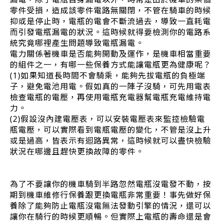
零件受損，造成該零件電路無關閉，不管在騎車的時候
抑或是停止時，電瓶的電會不斷流過去，導致一直耗電
而引發電瓶漏電的狀況。這時候就得要檢測你的電路系
統究竟哪裡產生問題導致電瓶漏電。
電力關係著機車是否能夠開動及運作，是機車相當重要
的組件之一，有哪一些保養方式能讓電瓶更為健康呢？
(1)如果知道長時間不會騎乘，能夠先拔電瓶的負極端
子，避免電池用電。假如真的一陣子沒騎，可先用電表
檢查電瓶的電壓，再使用電瓶充電器幫電瓶充電維持電
力。
(2)假設沒內建電壓表，可以安裝電壓表來監控檢驗電
瓶電壓，可以實際看到電瓶電壓的變化，不管是沒上升
或是過高，皆表示有迴路異常，這時候就可以盡快檢驗
狀況在哪邊且趕快更換故障的零件。
為了不要讓你的機車騎到半路忽然電瓶沒電發不動，按
期到機車維修行保養跟更換電瓶非常重要！事先做好保
養除了能夠防止電瓶沒電無法發動引擎的情況，還可以
讓你在騎行的時候更順暢。但實際上電瓶的壽命還是會