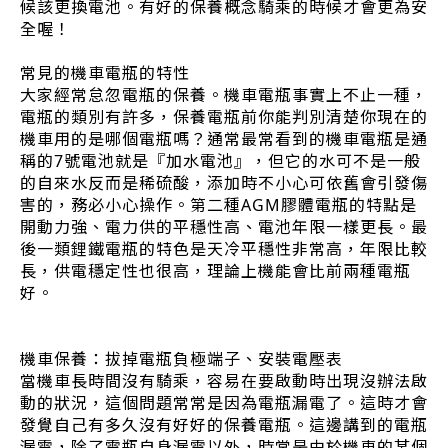
候該更換電池。有好的保養概念騎乘的時候才會更為安
全喔！
常見的機車電瓶的特性
大家經常怠忽電瓶的保養。機車電瓶事實上不止一種，
電瓶的類別有許多，保養電瓶前你能判別清楚你現在的
機車用的是哪個電瓶嗎？通常最常看到的機車電瓶是通
稱的7號電池就是『加水電池』，但它的水可不是一般
的自來水反而是稀硫酸，添加時不小心可依舊會引發傷
害的，務必小心操作。第二種AGM膠體電瓶的特點是
開動力強、電力供的平穩性高、電池年限一樣更長。最
後一類鋰鐵電瓶的特色是天冷平穩性非常高，年限比較
長，供電穩定性也很高，理論上機能會比前兩種電瓶
好。
機車保養：拔掉電瓶負極端子、安裝電壓表
當機車長時間沒有騎乘，容易在要啟動時出現沒辦法啟
動的狀況，這個問題常常是因為電瓶漏電了。這時才會
發覺自己有多久沒有好好的保養電瓶。這邊講到的電瓶
漏電，除了電瓶自身漏電以外，時常是由於機車的某個