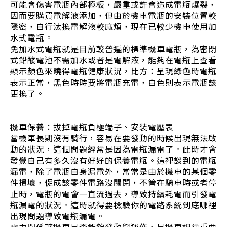
可能會傷害電瓶內部極板，嚴重或許會造成電瓶爆裂，
因而要購買電解液添加，但由於機車電瓶的安裝位置較
隱密，自行汰換電解液較麻煩，現在已較少機車使用加
水式電瓶。
免加水式電瓶就是目前較普遍的標準機車電瓶，為密閉
式鉛酸電池不需加水或者是電解液，能夠在電瓶上查看
顯示顏色來曉得電瓶健康狀況，比方：呈現綠色時電瓶
表示正常，黑色時時要將電瓶充電，白色則表示電瓶該
更換了。
機車保養：拔掉電瓶負極端子、安裝電壓表
當機車長期沒有騎行，容易在要發動的時候出現無法啟
動的狀況，這個問題經常是因為電瓶漏電了。此時才會
發覺自己有多久沒有好好的保養電瓶。這裡談到的電瓶
漏電，除了電瓶自身漏電外，常常是由於機車的某個零
件損壞，促成該零件電路沒關閉，不管在騎車時或者停
止時，電瓶的電會一直流過去，導致持續耗電而引發電
瓶漏電的狀況。這時就得要檢驗你的電路系統到底哪裡
出現問題導致電瓶漏電。