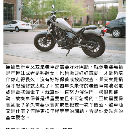
無論是新車又或是老車都需要好好照顧，就像老婆無論
是年輕妹或者是熟齡女，也皆需要好好寵愛，才能夠陪
伴你走得長久。沒有好好保養或按期檢查，哪天察覺損
傷才想維修就太晚了，譬如年久未修的老機車電池沒電
或是電瓶漏電了，就算你一直努力催油門一樣很難催
動，故機車保養是很重要並且不可忽視的！至於需要保
養甚麼？多久需要保養抑或是檢查一次？機油、煞車油
又是什麼？何時更換里程等等的課題，皆是你要先有的
基本觀念。