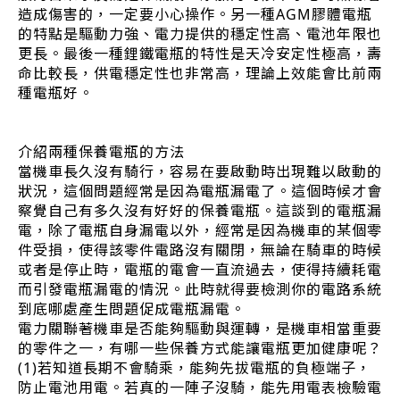
造成傷害的，一定要小心操作。另一種AGM膠體電瓶
的特點是驅動力強、電力提供的穩定性高、電池年限也
更長。最後一種鋰鐵電瓶的特性是天冷安定性極高，壽
命比較長，供電穩定性也非常高，理論上效能會比前兩
種電瓶好。
介紹兩種保養電瓶的方法
當機車長久沒有騎行，容易在要啟動時出現難以啟動的
狀況，這個問題經常是因為電瓶漏電了。這個時候才會
察覺自己有多久沒有好好的保養電瓶。這談到的電瓶漏
電，除了電瓶自身漏電以外，經常是因為機車的某個零
件受損，使得該零件電路沒有關閉，無論在騎車的時候
或者是停止時，電瓶的電會一直流過去，使得持續耗電
而引發電瓶漏電的情況。此時就得要檢測你的電路系統
到底哪處產生問題促成電瓶漏電。
電力關聯著機車是否能夠驅動與運轉，是機車相當重要
的零件之一，有哪一些保養方式能讓電瓶更加健康呢？
(1)若知道長期不會騎乘，能夠先拔電瓶的負極端子，
防止電池用電。若真的一陣子沒騎，能先用電表檢驗電