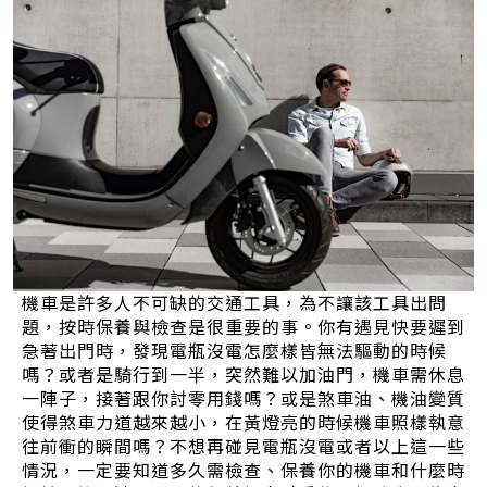
機車是許多人不可缺的交通工具，為不讓該工具出問
題，按時保養與檢查是很重要的事。你有遇見快要遲到
急著出門時，發現電瓶沒電怎麼樣皆無法驅動的時候
嗎？或者是騎行到一半，突然難以加油門，機車需休息
一陣子，接著跟你討零用錢嗎？或是煞車油、機油變質
使得煞車力道越來越小，在黃燈亮的時候機車照樣執意
往前衝的瞬間嗎？不想再碰見電瓶沒電或者以上這一些
情況，一定要知道多久需檢查、保養你的機車和什麼時