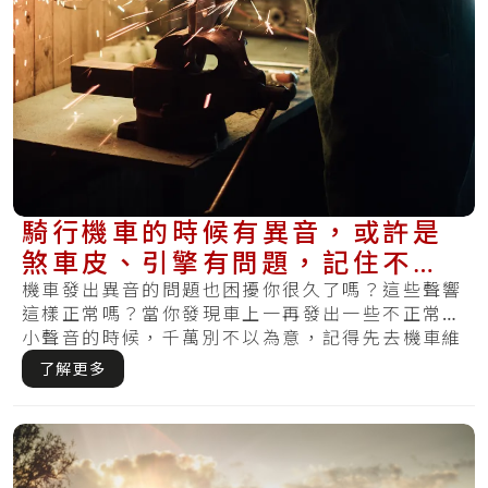
騎行機車的時候有異音，或許是
煞車皮、引擎有問題，記住不要
當作沒聽見！
機車發出異音的問題也困擾你很久了嗎？這些聲響
這樣正常嗎？當你發現車上一再發出一些不正常的
小聲音的時候，千萬別不以為意，記得先去機車維
修行.....
了解更多