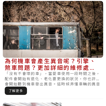
為何機車會產生異音呢？引擎、
煞車問題？更加詳細的維修處理
方式在這裡
「沒有不會壞的車」，當愛車使用一段時間之後，
配件會開始有退化、老化要更換的狀況，你也許也
會開始聽到機車發出異音。這時候弄懂車輛的異音
就相.....
了解更多