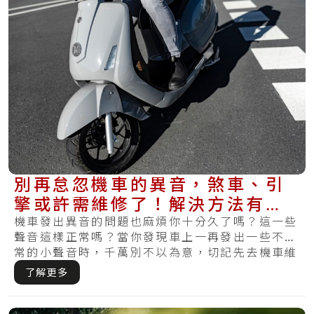
別再怠忽機車的異音，煞車、引
擎或許需維修了！解決方法有哪
一些？
機車發出異音的問題也麻煩你十分久了嗎？這一些
聲音這樣正常嗎？當你發現車上一再發出一些不正
常的小聲音時，千萬別不以為意，切記先去機車維
修行.....
了解更多