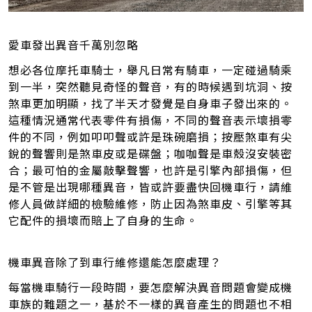
愛車發出異音千萬別忽略
想必各位摩托車騎士，舉凡日常有騎車，一定碰過騎乘
到一半，突然聽見奇怪的聲音，有的時候遇到坑洞、按
煞車更加明顯，找了半天才發覺是自身車子發出來的。
這種情況通常代表零件有損傷，不同的聲音表示壞損零
件的不同，例如叩叩聲或許是珠碗磨損；按壓煞車有尖
銳的聲響則是煞車皮或是碟盤；咖咖聲是車殼沒安裝密
合；最可怕的金屬敲擊聲響，也許是引擎內部損傷，但
是不管是出現哪種異音，皆或許要盡快回機車行，請維
修人員做詳細的檢驗維修，防止因為煞車皮、引擎等其
它配件的損壞而賠上了自身的生命。
機車異音除了到車行維修還能怎麼處理？
每當機車騎行一段時間，要怎麼解決異音問題會變成機
車族的難題之一，基於不一樣的異音產生的問題也不相