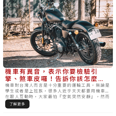
機車有異音，表示你要檢驗引
擎、煞車皮囉！告訴你該怎麼維
修，愛車才不會再出聲
機車對台灣人而言是十分重要的運輸工具，無論是
學生或者是上班族，很多人近乎天天都要用機車。
在跟人互動時，大家最怕『空氣突然安靜』，然而
在騎.....
了解更多