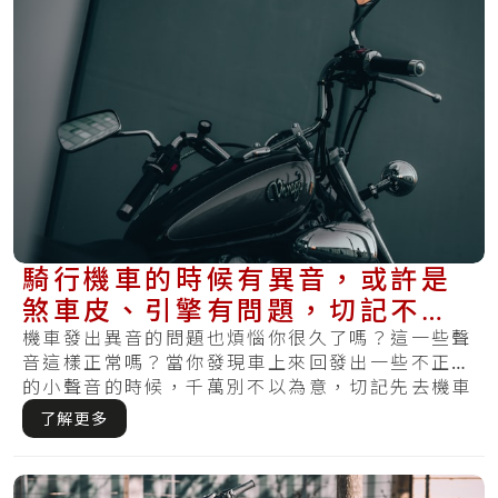
騎行機車的時候有異音，或許是
煞車皮、引擎有問題，切記不要
當作無聽見！
機車發出異音的問題也煩惱你很久了嗎？這一些聲
音這樣正常嗎？當你發現車上來回發出一些不正常
的小聲音的時候，千萬別不以為意，切記先去機車
維修.....
了解更多