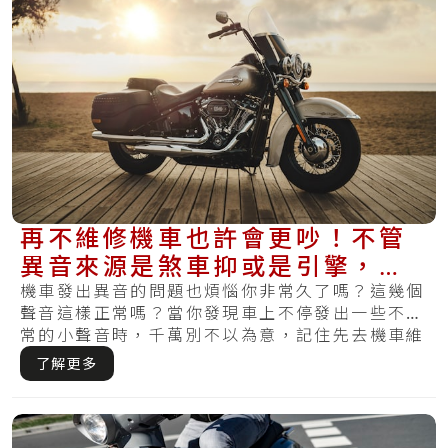
再不維修機車也許會更吵！不管
異音來源是煞車抑或是引擎，趕
快了解解決方式
機車發出異音的問題也煩惱你非常久了嗎？這幾個
聲音這樣正常嗎？當你發現車上不停發出一些不正
常的小聲音時，千萬別不以為意，記住先去機車維
修行.....
了解更多