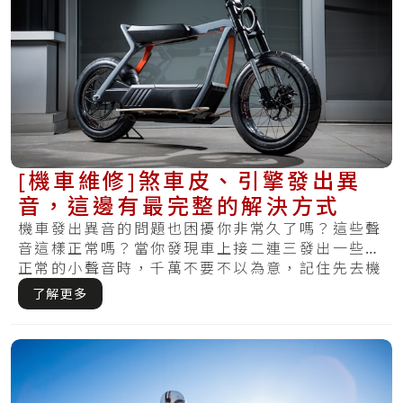
[機車維修]煞車皮、引擎發出異
音，這邊有最完整的解決方式
機車發出異音的問題也困擾你非常久了嗎？這些聲
音這樣正常嗎？當你發現車上接二連三發出一些不
正常的小聲音時，千萬不要不以為意，記住先去機
車維.....
了解更多