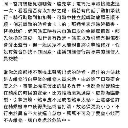
同。當持續聽見咖咖聲，能先拿手電筒把車殼接縫處巡
一次，看看是否有沒扣好之處，倘若有的話手動扣緊就
行。騎行時聽到扣扣聲，可將中柱立起轉動龍頭看順不
順，倘若轉動的時候會卡卡的；那通常表示珠碗損害，
替換就好；倘若煞車時有來自煞車皮的金屬摩擦聲，那
先汰換煞車皮一般皆會有改進。煞車以及引擎有損傷都
會發出聲音，但一般民眾不太能親自將引擎維修好。假
設有聲音卻找不到因素，建議到維修行請專業的維修人
員檢驗。
當你怎麼都找不到機車聲響出處的時候，最佳的方法就
是去維修行向專業的維修人員求助。由於除了車殼密合
度之外，事實上機車發出的很多異音，也都會影響騎士
在騎乘的時候的安全，比方輪胎磨耗過度、皮帶瀕臨斷
裂、引擎損壞、煞車皮不足或者煞車太鬆，上述都也許
在騎乘機車中使得失速或者打滑，故必須更為小心，不
行由於異音不大就逕自怠忽。萬萬不可為了要省小錢而
不去維修，讓自身處於危險中。