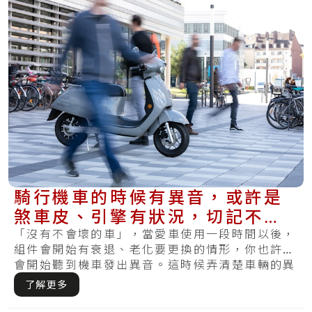
騎行機車的時候有異音，或許是
煞車皮、引擎有狀況，切記不要
當作沒有聽見！
「沒有不會壞的車」，當愛車使用一段時間以後，
組件會開始有衰退、老化要更換的情形，你也許也
會開始聽到機車發出異音。這時候弄清楚車輛的異
音就.....
了解更多