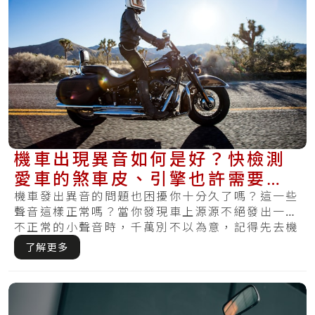
機車出現異音如何是好？快檢測
愛車的煞車皮、引擎也許需要維
修！
機車發出異音的問題也困擾你十分久了嗎？這一些
聲音這樣正常嗎？當你發現車上源源不絕發出一些
不正常的小聲音時，千萬別不以為意，記得先去機
車維.....
了解更多