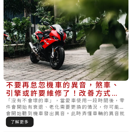
不要再怠忽機車的異音，煞車、
引擎或許要維修了！改善方式有
哪些？
「沒有不會壞的車」，當愛車使用一段時間後，零
件會開始有衰退、老化需要更換的情況，你可能也
會開始聽到機車發出異音。此時弄懂車輛的異音就
十分.....
了解更多