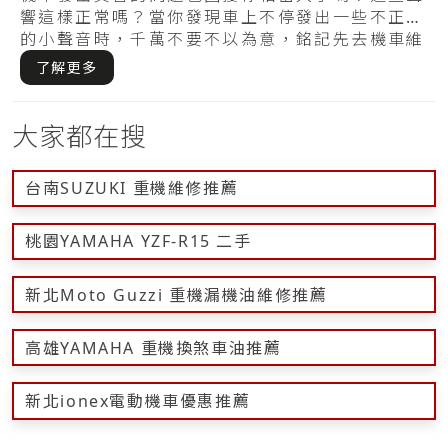
響這樣正常嗎？當你發現車上不停發出一些不正常
的小聲音時，千萬不要不以為意，銘記先去機車維
修行.....
了解更多
大家都在搜
台南SUZUKI 重機維修推薦
桃園YAMAHA YZF-R15 二手
新北Moto Guzzi 重機漏機油維修推薦
高雄YAMAHA 重機換煞車油推薦
新北ionex電動機車優惠推薦