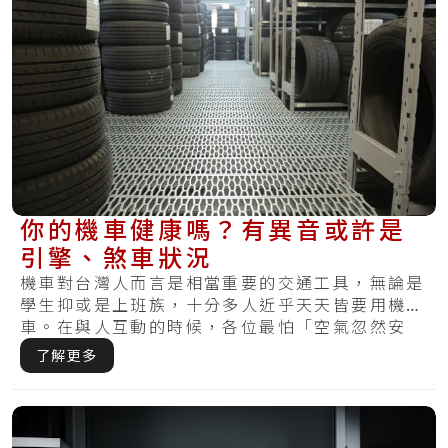
你的機車健康嗎？有異音或許是
引擎、煞車狀況
機車對台灣人而言是相當重要的交通工具，無論是
學生抑或是上班族，十分多人近乎天天皆要用機
車。在與人互動的時候，各位最怕「空氣忽然安
靜」，但.....
了解更多