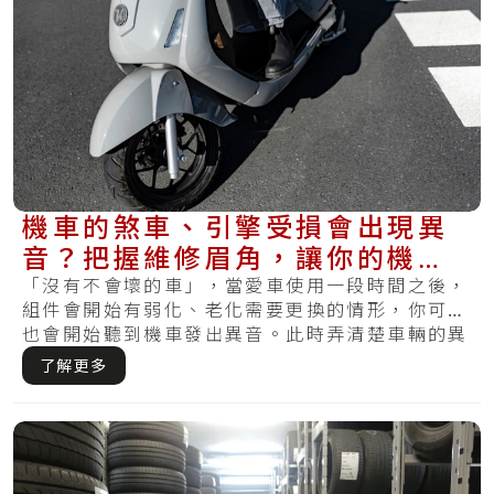
機車的煞車、引擎受損會出現異
音？把握維修眉角，讓你的機車
不會又發出怪聲
「沒有不會壞的車」，當愛車使用一段時間之後，
組件會開始有弱化、老化需要更換的情形，你可能
也會開始聽到機車發出異音。此時弄清楚車輛的異
音就.....
了解更多