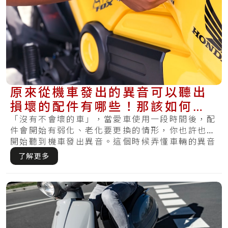
原來從機車發出的異音可以聽出
損壞的配件有哪些！那該如何維
修讓它不再出聲呢？
「沒有不會壞的車」，當愛車使用一段時間後，配
件會開始有弱化、老化要更換的情形，你也許也會
開始聽到機車發出異音。這個時候弄懂車輛的異音
就十.....
了解更多