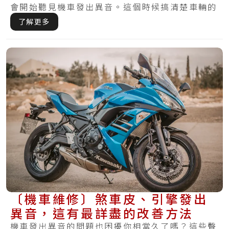
會開始聽見機車發出異音。這個時候搞清楚車輛的
異音.....
了解更多
〔機車維修〕煞車皮、引擎發出
異音，這有最詳盡的改善方法
機車發出異音的問題也困擾你相當久了嗎？這些聲