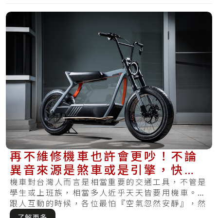
再不維修機車也許會更吵！不論
異音來源是煞車或是引擎，快來
看看解決方法
機車對台灣人而言是相當重要的交通工具，不管是
學生或上班族，相當多人近乎天天皆要用機車。在
跟人互動的時候，各位最怕『空氣忽然安靜』，然
而在.....
了解更多