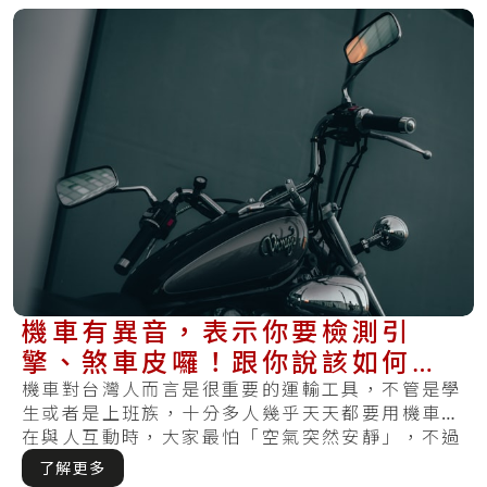
機車有異音，表示你要檢測引
擎、煞車皮囉！跟你說該如何維
修，愛車才不會再出聲
機車對台灣人而言是很重要的運輸工具，不管是學
生或者是上班族，十分多人幾乎天天都要用機車。
在與人互動時，大家最怕「空氣突然安靜」，不過
在騎.....
了解更多