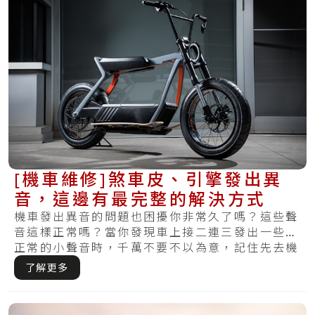
[機車維修]煞車皮、引擎發出異
音，這邊有最完整的解決方式
機車發出異音的問題也困擾你非常久了嗎？這些聲
音這樣正常嗎？當你發現車上接二連三發出一些不
正常的小聲音時，千萬不要不以為意，記住先去機
車維.....
了解更多