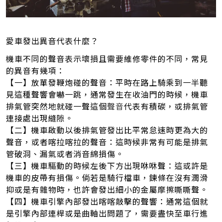
愛車發出異音代表什麼？
機車不同的聲音表示壞損且需要維修零件的不同，常見
的異音有幾項：
【一】放單發鞭炮碰的聲音：平時在路上騎乘到一半聽
見這種聲響會嚇一跳，通常發生在收油門的時候，機車
排氣管突然地就碰一聲這個
聲音
代表有積碳，或排氣管
連接處出現縫隙。
【二】機車啟動以後排氣管發出比平常怠速時更為大的
聲音，或者喀拉喀拉的聲音：這時候非常有可能是排氣
管破洞、漏氣或者消音綿損傷。
【三】機車驅動的時候左後下方出現咻咻聲：這或許是
機車的皮帶有損傷。倘若是騎行檔車，鍊條在沒有潤滑
抑或是有雜物時，也許會發出細小的金屬摩擦嘶嘶聲。
【四】機車引擎內部發出喀喀敲擊的聲響：通常這個就
是引擎內部連桿或是曲軸出問題了，需要盡快至車行進