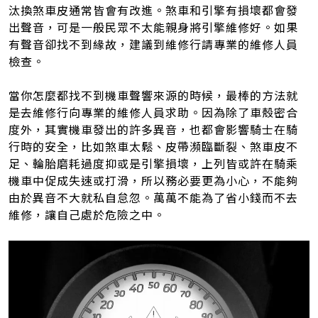
汰換煞車皮通常皆會有改進。煞車和引擎有損壞都會發
出聲音，可是一般民眾不太能親身將引擎維修好。如果
有聲音卻找不到緣故，建議到維修行請專業的維修人員
檢查。
當你怎麼都找不到機車聲響來源的時候，最棒的方法就
是去維修行向專業的維修人員求助。因為除了車殼密合
度外，其實機車發出的許多異音，也都會影響騎士在騎
行時的安全，比如煞車太鬆、皮帶瀕臨斷裂、煞車皮不
足、輪胎磨耗過度抑或是引擎損壞，上列皆或許在騎乘
機車中促成失速或打滑，所以務必要更為小心，不能夠
由於異音不大就私自怠忽。萬萬不能為了省小錢而不去
維修，讓自己處於危險之中。