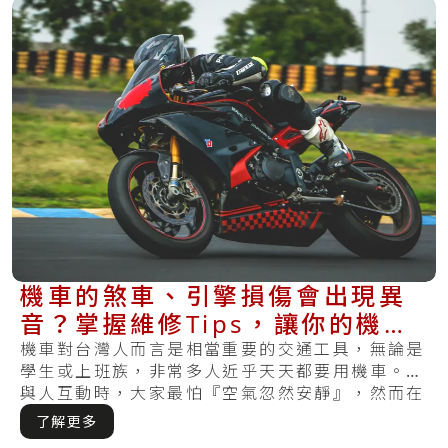
機車的煞車、引擎損傷會出現異
音？掌握維修Tips，讓你的機車
不再發出怪聲
機車對台灣人而言是相當重要的交通工具，無論是
學生或上班族，非常多人近乎天天都要用機車。在
與人互動時，大家最怕『空氣忽然安靜』，然而在
騎行.....
了解更多