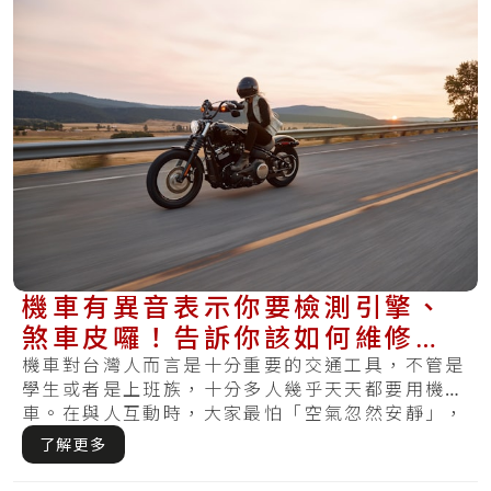
機車有異音表示你要檢測引擎、
煞車皮囉！告訴你該如何維修，
愛車才不會再出聲~
機車對台灣人而言是十分重要的交通工具，不管是
學生或者是上班族，十分多人幾乎天天都要用機
車。在與人互動時，大家最怕「空氣忽然安靜」，
然而在.....
了解更多