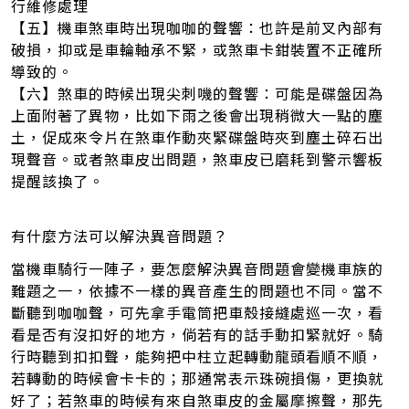
行維修處理
【五】機車煞車時出現咖咖的聲響：也許是前叉內部有
破損，抑或是車輪軸承不緊，或煞車卡鉗裝置不正確所
導致的。
【六】煞車的時候出現尖刺嘰的聲響：可能是碟盤因為
上面附著了異物，比如下雨之後會出現稍微大一點的塵
土，促成來令片在煞車作動夾緊碟盤時夾到塵土碎石出
現聲音。或者煞車皮出問題，煞車皮已磨耗到警示響板
提醒該換了。
有什麼方法可以解決異音問題？
當機車騎行一陣子，要怎麼解決異音問題會變機車族的
難題之一，依據不一樣的異音產生的問題也不同。當不
斷聽到咖咖聲，可先拿手電筒把車殼接縫處巡一次，看
看是否有沒扣好的地方，倘若有的話手動扣緊就好。騎
行時聽到扣扣聲，能夠把中柱立起轉動龍頭看順不順，
若轉動的時候會卡卡的；那通常表示珠碗損傷，更換就
好了；若煞車的時候有來自煞車皮的金屬摩擦聲，那先