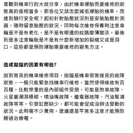
曾聽到機車行的大叔分享，由於機車爆胎而要維修的狀
態真的是相當多，那各位又該怎麼減低爆胎的幾率，而
達到騎行安全呢？起初針對胎壓狀況則是安裝胎壓針測
器，隨時留意胎壓的狀況，同時每次維修保養時注意車
輪是不是有老化，是不是有哪邊的紋路變薄變淡，最後
則是多注意輪胎是不是有什麼新增加的裂縫又或是洞
口，這些都是預防爆胎需要維修的避免方法。
造成拋錨的因素有哪些?
說到常見的機車維修項目，拋錨是機車很常碰見的故障
狀態，一般只能緊急找機車行維修，當然使得緣故有百
百種，比較慘重的是內部組件受損，可能是煞車故障、
火星塞潮濕積碳、噴油嘴故障、繼電器故障、汽油幫浦
故障等等，引發缸壓缺少，都可能會促成沒辦法發動的
狀況。此時需不少費用，建議還是平常多注意才能預防
勝過治療喔。