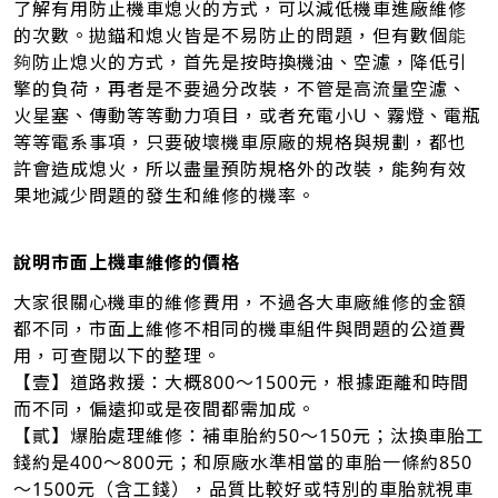
了解有用防止機車熄火的方式，可以減低機車進廠維修
的次數。拋錨和熄火皆是不易防止的問題，但有數個
能
夠
防止熄火的方式，首先是按時換機油、空濾，降低引
擎的負荷，再者是不要過分改裝，不管是高流量空濾、
火星塞、傳動等等動力項目，或者充電小U、霧燈、電瓶
等等電系事項，只要破壞機車原廠的規格與規劃，都也
許會造成熄火，所以盡量預防規格外的改裝，能夠有效
果地減少問題的發生和維修的機率
。
說明市面上機車維修的價格
大家很關心機車的維修費用，不過各大車廠維修的金額
都不同，市面上維修不相同的機車組件與問題的公道費
用，可查閱以下的整理。
【壹】道路救援：大概800～1500元，根據距離和時間
而不同，偏遠抑或是夜間都需加成。
【貳】爆胎處理維修：補車胎約50～150元；汰換車胎工
錢約是400～800元；和原廠水準相當的車胎一條約850
～1500元（含工錢），品質比較好或特別的車胎就視車