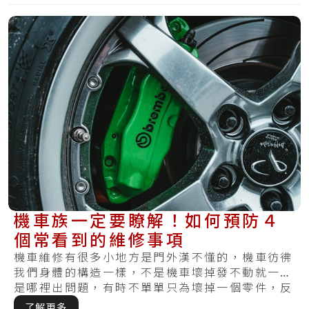
機車族一定要瞭解！如何預防４
個常看到的維修事項
機車維修有很多小地方是門外漢不懂的，機車彷彿
我們身體的構造一樣，不是機車壞掉發不動就一定
是哪裡出問題，有時不單單只為壞掉一個零件，反
而需.....
了解更多