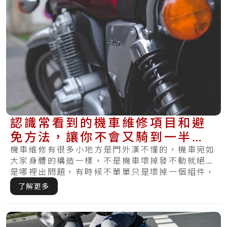
認識常看到的機車維修項目和避
免方法，讓你不會又騎到一半出
問題！
機車維修有很多小地方是門外漢不懂的，機車宛如
大家身體的構造一樣，不是機車壞掉發不動就絕對
是哪裡出問題，有時候不單單只是壞掉一個組件，
反而.....
了解更多