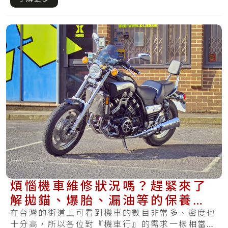
煩惱機車維修狀況嗎？趕緊來了
解拋錨、爆胎、漏油等的保養方
法和費用解說
在台灣的街道上可看到機車的數目非常多、密度也
十分高，所以各位對『機車行』的需求一樣相當