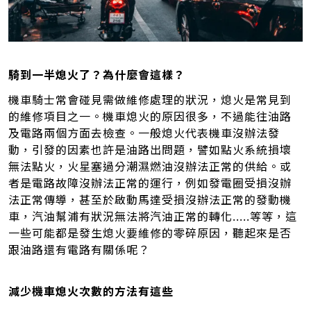
騎到一半熄火了？為什麼會這樣？
機車騎士常會碰見需做維修處理的狀況，熄火是常見到
的維修項目之一。機車熄火的原因很多，不過能往油路
及電路兩個方面去檢查。一般熄火代表機車沒辦法發
動，引發的因素也許是油路出問題，譬如點火系統損壞
無法點火，火星塞過分潮濕燃油沒辦法正常的供給。或
者是電路故障沒辦法正常的運行，例如發電圈受損沒辦
法正常傳導，甚至於啟動馬達受損沒辦法正常的發動機
車，汽油幫浦有狀況無法將汽油正常的轉化.....等等，這
一些可能都是發生熄火要維修的零碎原因，聽起來是否
跟油路還有電路有關係呢？
減少機車熄火次數的方法有這些