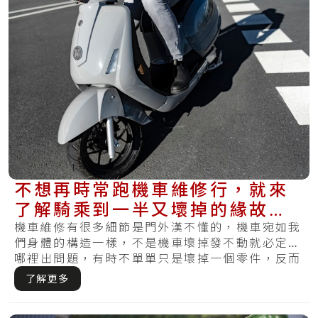
不想再時常跑機車維修行，就來
了解騎乘到一半又壞掉的緣故＆
日常的保養方法
機車維修有很多細節是門外漢不懂的，機車宛如我
們身體的構造一樣，不是機車壞掉發不動就必定是
哪裡出問題，有時不單單只是壞掉一個零件，反而
需有.....
了解更多