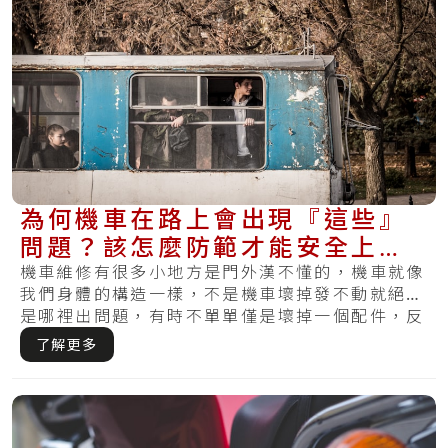
為何機車在路上會出現『這些』
問題？該怎麼防範才能安全上
路？
機車維修有很多小地方是門外漢不懂的，機車就像
我們身體的構造一樣，不是機車壞掉發不動就絕對
是哪裡出問題，有時不單單僅是壞掉一個配件，反
而需.....
了解更多