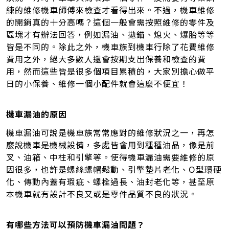
練的維修機車師傅來檢查才看得出來。不過，機車維修
的開銷真的十分高嗎？這個一般會需按照維修的零件及
區塊才有辦法回答，例如漏油、拋錨、熄火、爆胎等等
皆是不同的。除此之外，機車族到機車行除了花費維修
費用之外，絕大多數人還會按期支出保養和檢查的費
用，然而這些皆是很多個項目累積的，大家別擔心做平
日的小保養、維修一個小配件就會這麼不便宜！
機車漏油的原因
機車漏油可說是機車族常常應對的維修狀況之一，再怎
麼說機車是機械設備，多處皆會用到種種油品，像是前
叉、油箱、中柱和引擎等。使得機車漏油需要維修的原
因很多，也許是螺絲螺帽鬆動、引擎墊片老化、O型環硬
化、傳動內蓋有瑕疵、螺栓過長、油封老化等，甚至原
本機車就有設計不良又或是零件品質不良的狀況。
有哪些方法可以預防機車漏油問題？