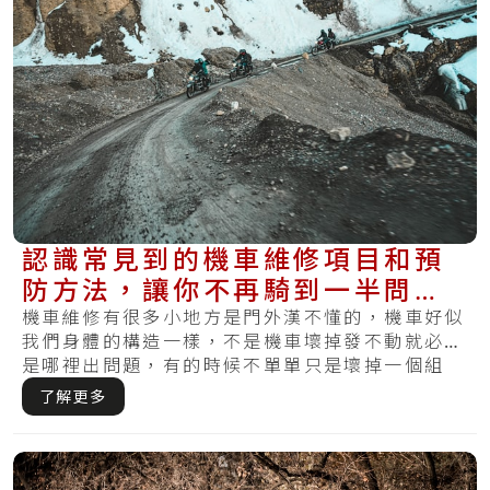
認識常見到的機車維修項目和預
防方法，讓你不再騎到一半問
題！
機車維修有很多小地方是門外漢不懂的，機車好似
我們身體的構造一樣，不是機車壞掉發不動就必定
是哪裡出問題，有的時候不單單只是壞掉一個組
件，反.....
了解更多