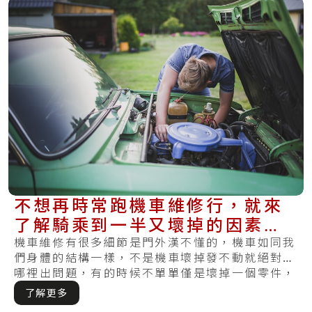
不想再時常跑機車維修行，就來
了解騎乘到一半又壞掉的因素＆
平時的保養方式
機車維修有很多細節是門外漢不懂的，機車如同我
們身體的結構一樣，不是機車壞掉發不動就絕對是
哪裡出問題，有的時候不單單僅是壞掉一個零件，
反而.....
了解更多