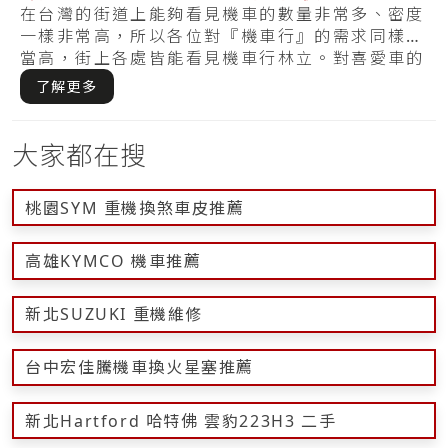
範方式在這裡
在台灣的街道上能夠看見機車的數量非常多、密度
一樣非常高，所以各位對『機車行』的需求同樣相
當高，街上各處皆能看見機車行林立。對喜愛車的
機車.....
了解更多
大家都在搜
桃園SYM 重機換煞車皮推薦
高雄KYMCO 機車推薦
新北SUZUKI 重機維修
台中宏佳騰機車換火星塞推薦
新北Hartford 哈特佛 雲豹223H3 二手