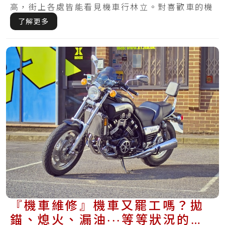
高，街上各處皆能看見機車行林立。對喜歡車的機
車族而.....
了解更多
『機車維修』機車又罷工嗎？拋
錨、熄火、漏油‧‧‧等等狀況的防