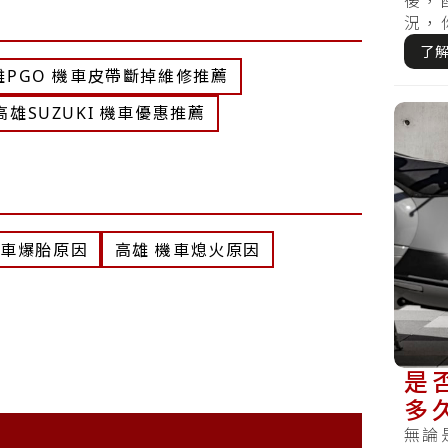
後，
況，
時候搞
了
雄PGO 機車皮帶斷掉維修推薦
高雄SUZUKI 機車優惠推薦
機車爆胎原因
高雄 機車熄火原因
是
多
略
無論