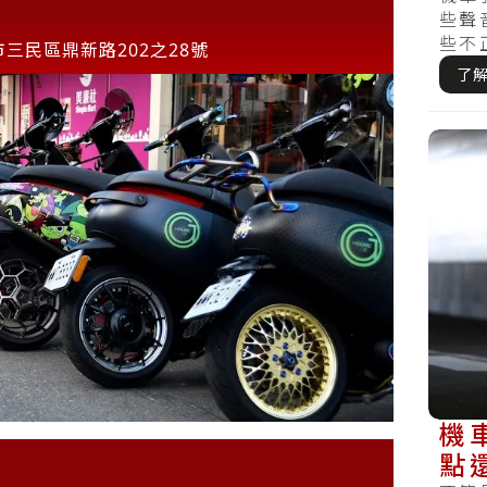
些聲
些不
三民區鼎新路202之28號
意，切
了
機
點