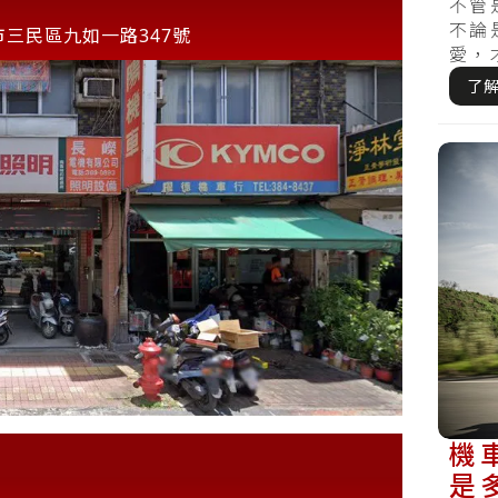
嗎
不管
不論
市三民區九如一路347號
愛，
定期檢
了
機
是