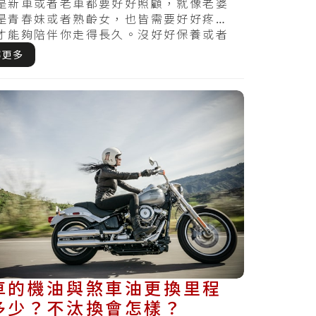
？現在曉得還不算晚～
是新車或者老車都要好好照顧，就像老婆
是青春妹或者熟齡女，也皆需要好好疼
才能夠陪伴你走得長久。沒好好保養或者
查，哪天察覺.....
解更多
車的機油與煞車油更換里程
多少？不汰換會怎樣？