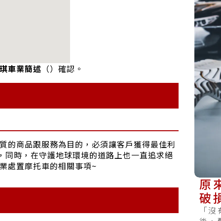
永琪車業簡述
（
）確認。
品質的商品跟服務為目的，必須讓客戶獲得最佳利
，同時，在守護地球環境的道路上也一直追求絕
業處置摩托車的相關事項~
原
破
維
「沒