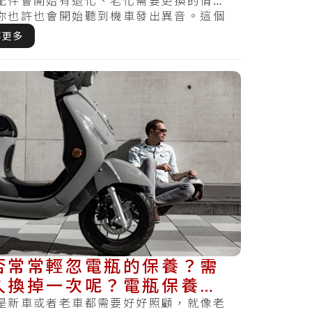
配件會開始有退化、老化需要更換的情
你也許也會開始聽到機車發出異音。這個
懂車輛的異音.....
解更多
否常常輕忽電瓶的保養？需
久換掉一次呢？電瓶保養攻
教你如何將電池照顧好！
是新車或者老車都需要好好照顧，就像老