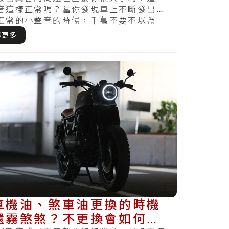
音這樣正常嗎？當你發現車上不斷發出一
正常的小聲音的時候，千萬不要不以為
記先去機車維.....
解更多
車機油、煞車油更換的時機
還霧煞煞？不更換會如何