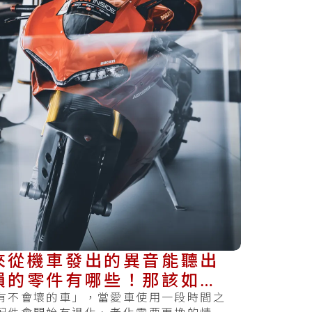
來從機車發出的異音能聽出
損的零件有哪些！那該如何
修讓它不再出聲呢？
有不會壞的車」，當愛車使用一段時間之