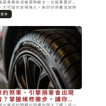
論是青春妹或者是熟齡女，也皆需要好好
，才可陪你走得長久。無好好保養或按時
哪天發現損.....
解更多
車的煞車、引擎損害會出現
音？掌握維修撇步，讓你的
車不會又發出怪聲
發出異音的問題也困擾你很久了嗎？這一