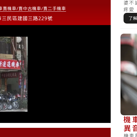
婆不
車賣機車/賣中古機車/賣二手機車
疼愛
檢查，
市三民區建國三路229號
了
機
異
機
機車