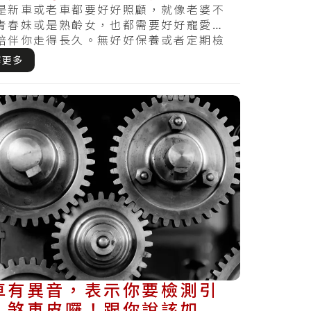
是新車或老車都要好好照顧，就像老婆不
青春妹或是熟齡女，也都需要好好寵愛，
陪伴你走得長久。無好好保養或者定期檢
天察覺損害.....
解更多
車有異音，表示你要檢測引
、煞車皮囉！跟你說該如何