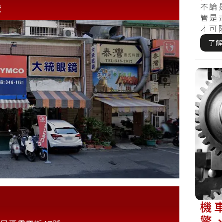
不論
號
管是
才可
查，哪
了
機
擎