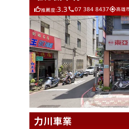
3.3
07 384 8437
高雄
推薦度:
力川車業