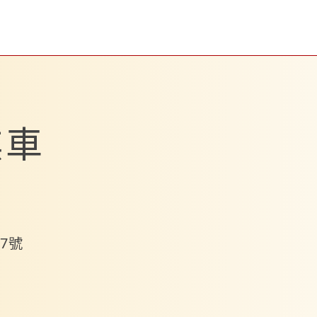
琪車
7號