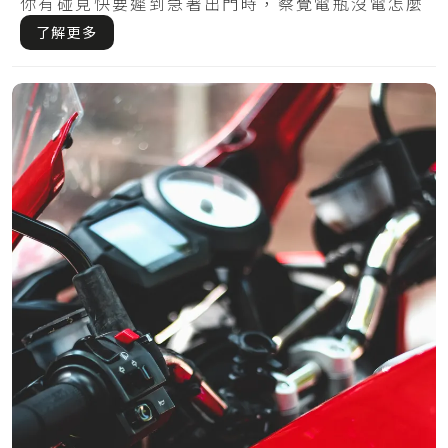
你有碰見快要遲到急著出門時，察覺電瓶沒電怎麼
樣都.....
了解更多