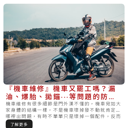
『機車維修』機車又罷工嗎？漏
油、爆胎、拋錨‧‧‧等問題的防範
方式在這裡
機車維修有很多細節是門外漢不懂的，機車宛如大
家身體的結構一樣，不是機車壞掉發不動就肯定是
哪裡出問題，有時不單單只是壞掉一個配件，反而
需有.....
了解更多