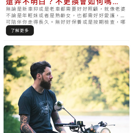
還弄不明白？不更換會如何嗎？
現在曉得還不算晚～
無論是新車抑或是老車都需要好好照顧，就像老婆
不論是年輕妹或者是熟齡女，也都需好好愛護，才
可陪伴你走得長久。無好好保養或是按期檢查，哪
天發.....
了解更多