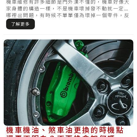
通通有！
機車維修有許多細節是門外漢不懂的，機車好像大
家身體的構造一樣，不是機車壞掉發不動就一定是
哪裡出問題，有時候不單單僅為壞掉一個零件，反
而需.....
了解更多
機車機油、煞車油更換的時機點