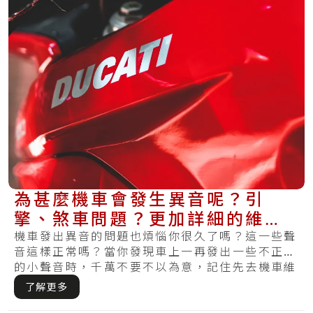
為甚麼機車會發生異音呢？引
擎、煞車問題？更加詳細的維修
處理方法在這裡
機車發出異音的問題也煩惱你很久了嗎？這一些聲
音這樣正常嗎？當你發現車上一再發出一些不正常
的小聲音時，千萬不要不以為意，記住先去機車維
修行.....
了解更多