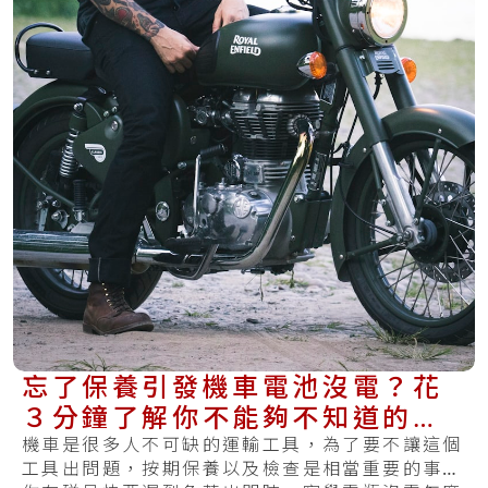
忘了保養引發機車電池沒電？花
３分鐘了解你不能夠不知道的保
養方法與更換時機
機車是很多人不可缺的運輸工具，為了要不讓這個
工具出問題，按期保養以及檢查是相當重要的事。