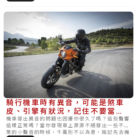
騎行機車時有異音，可能是煞車
皮、引擎有狀況，記住不要當作
沒聽見！
機車發出異音的問題也困擾你很久了嗎？這些聲響
這樣正常嗎？當你發現車上源源不絕發出一些不正
常的小聲音的時候，千萬別不以為意，銘記先去機