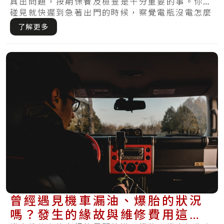
具出問題，按期保養及檢查是十分重要的事。你有
碰見就快遲到急著出門的時候，察覺電瓶沒電怎麼
樣都.....
了解更多
曾經遇見機車漏油、爆胎的狀況
嗎？發生的緣故與維修費用這邊