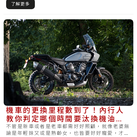
車維.....
了解更多
機車的更換里程數到了！內行人
教你判定哪個時間要汰換機油、
煞車油
不管是新車或者是老車都需好好照顧，就像老婆無
論是年輕妹又或是熟齡女，也皆要好好寵愛，才可