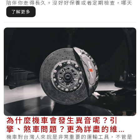
陪伴你走得長久。沒好好保養或者定期檢查，哪天
察覺.....
了解更多
為什麼機車會發生異音呢？引
擎、煞車問題？更為詳盡的維修
處理方式在這裡
機車對台灣人來說是非常重要的運輸工具，不管是