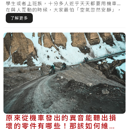
學生或者上班族，十分多人近乎天天都要用機車。
在與人互動的時候，大家最怕「空氣忽然安靜」，
不過.....
了解更多
原來從機車發出的異音能聽出損
壞的零件有哪些！那該如何維修