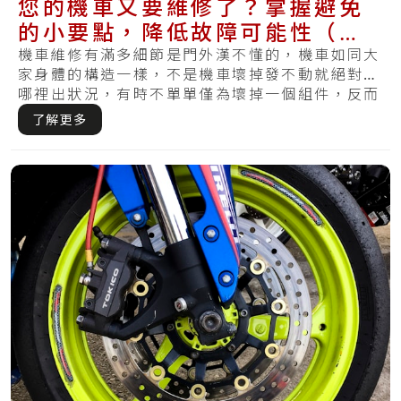
您的機車又要維修了？掌握避免
的小要點，降低故障可能性（熄
火、漏油、爆胎、拋錨）
機車維修有滿多細節是門外漢不懂的，機車如同大
家身體的構造一樣，不是機車壞掉發不動就絕對是
哪裡出狀況，有時不單單僅為壞掉一個組件，反而
要有.....
了解更多