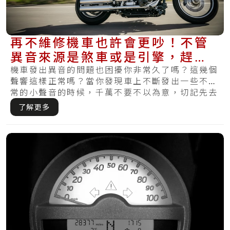
再不維修機車也許會更吵！不管
異音來源是煞車或是引擎，趕快
看看解決方法
機車發出異音的問題也困擾你非常久了嗎？這幾個
聲響這樣正常嗎？當你發現車上不斷發出一些不正
常的小聲音的時候，千萬不要不以為意，切記先去
機車.....
了解更多