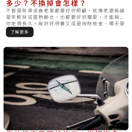
多少？不換掉會怎樣？
不管是新車或者老車都需好好照顧，就像老婆無論
是年輕妹或是熟齡女，也都要好好寵愛，才能夠陪
你走得長久。無好好保養又或是按時檢查，哪天發
現損.....
了解更多