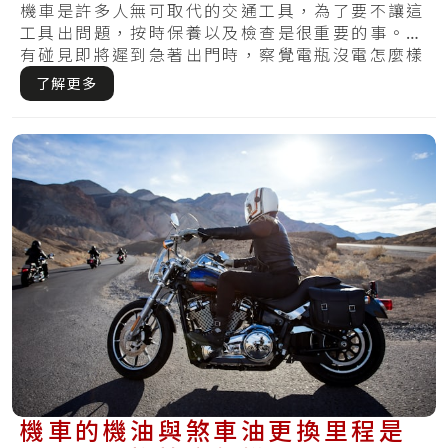
機車是許多人無可取代的交通工具，為了要不讓這
工具出問題，按時保養以及檢查是很重要的事。你
有碰見即將遲到急著出門時，察覺電瓶沒電怎麼樣
皆無.....
了解更多
機車的機油與煞車油更換里程是