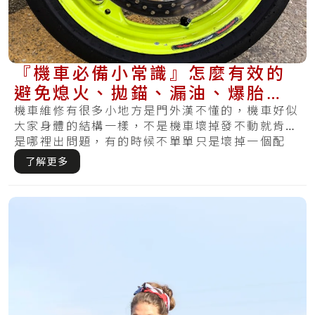
『機車必備小常識』怎麼有效的
避免熄火、拋錨、漏油、爆胎再
次發生？
機車維修有很多小地方是門外漢不懂的，機車好似
大家身體的結構一樣，不是機車壞掉發不動就肯定
是哪裡出問題，有的時候不單單只是壞掉一個配
件，反.....
了解更多