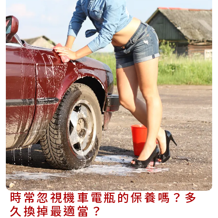
時常忽視機車電瓶的保養嗎？多
久換掉最適當？