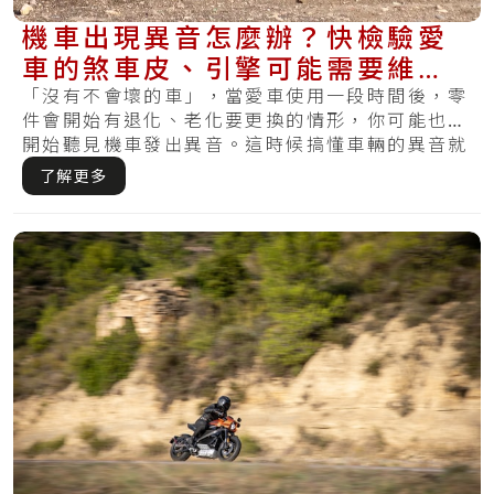
機車出現異音怎麼辦？快檢驗愛
車的煞車皮、引擎可能需要維
修！
「沒有不會壞的車」，當愛車使用一段時間後，零
件會開始有退化、老化要更換的情形，你可能也會
開始聽見機車發出異音。這時候搞懂車輛的異音就
相當.....
了解更多