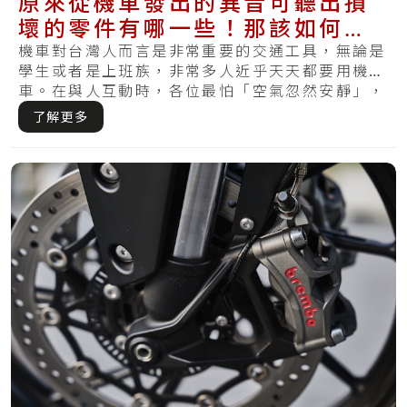
原來從機車發出的異音可聽出損
壞的零件有哪一些！那該如何維
修讓它不會又出聲呢？
機車對台灣人而言是非常重要的交通工具，無論是
學生或者是上班族，非常多人近乎天天都要用機
車。在與人互動時，各位最怕「空氣忽然安靜」，
但是在.....
了解更多