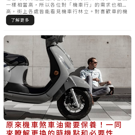
一樣相當高，所以各位對「機車行」的需求也相當
高，街上各處皆能看見機車行林立。對喜歡車的機
車族.....
了解更多
原來機車煞車油需要保養！一同
來瞭解更換的時機點和必要性，