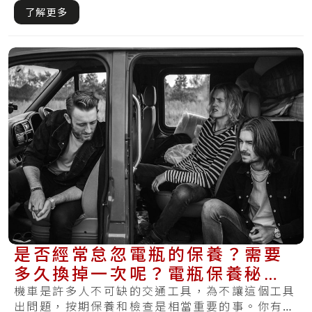
了解更多
是否經常怠忽電瓶的保養？需要
多久換掉一次呢？電瓶保養秘訣
教你如何將電池照料好！
機車是許多人不可缺的交通工具，為不讓這個工具
出問題，按期保養和檢查是相當重要的事。你有遇