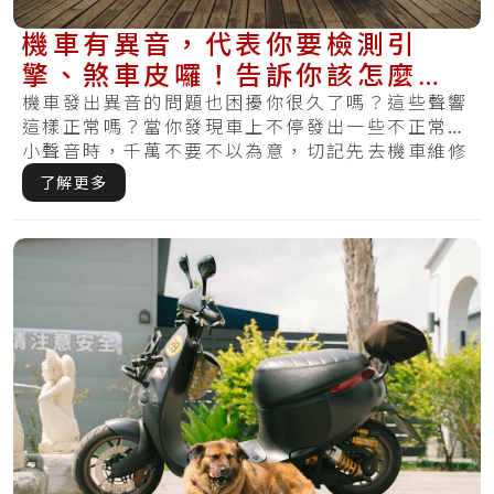
機車有異音，代表你要檢測引
擎、煞車皮囉！告訴你該怎麼維
修，愛車才不會再出聲
機車發出異音的問題也困擾你很久了嗎？這些聲響
這樣正常嗎？當你發現車上不停發出一些不正常的
小聲音時，千萬不要不以為意，切記先去機車維修
行用.....
了解更多