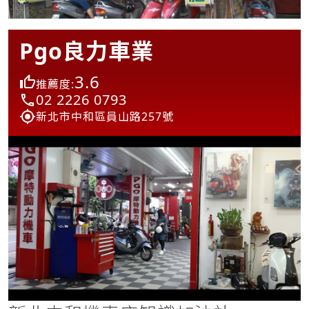
Pgo良力車業
3.6
推薦度:
02 2226 0793
新北市中和區員山路257號