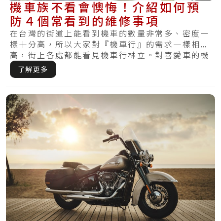
機車族不看會懊悔！介紹如何預
防４個常看到的維修事項
在台灣的街道上能看到機車的數量非常多、密度一
樣十分高，所以大家對『機車行』的需求一樣相當
高，街上各處都能看見機車行林立。對喜愛車的機
車族.....
了解更多