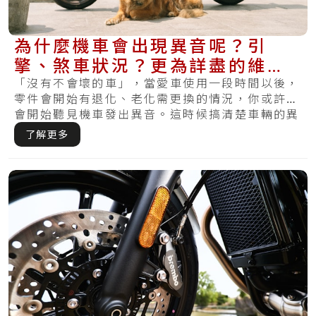
為什麼機車會出現異音呢？引
擎、煞車狀況？更為詳盡的維修
處理方式在這裡
「沒有不會壞的車」，當愛車使用一段時間以後，
零件會開始有退化、老化需更換的情況，你或許也
會開始聽見機車發出異音。這時候搞清楚車輛的異
音就.....
了解更多