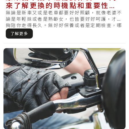
來了解更換的時機點和重要性，
讓你不再煞不住
無論是新車又或是老車都要好好照顧，就像老婆不
論是年輕妹或者是熟齡女，也皆要好好呵護，才能
夠陪你走得長久。無好好保養或者是定期檢查，哪
天察.....
了解更多