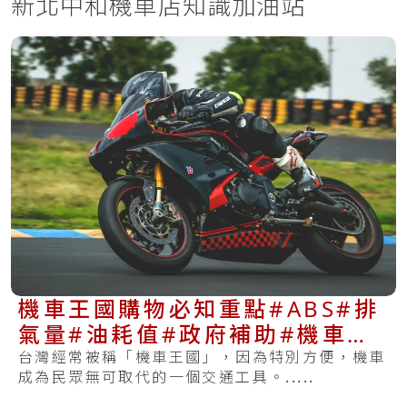
新北中和機車店知識加油站
機車王國購物必知重點#ABS#排
氣量#油耗值#政府補助#機車舊
換新
台灣經常被稱「機車王國」，因為特別方便，機車
成為民眾無可取代的一個交通工具。.....