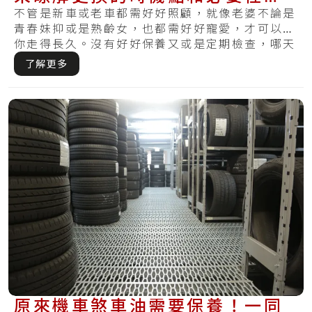
使你不會又煞不住
不管是新車或老車都需好好照顧，就像老婆不論是
青春妹抑或是熟齡女，也都需好好寵愛，才可以陪
你走得長久。沒有好好保養又或是定期檢查，哪天
察覺.....
了解更多
原來機車煞車油需要保養！一同