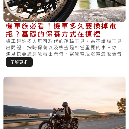
機車族必看！機車多久要換掉電
瓶？基礎的保養方式在這裡
機車是許多人無可取代的運輸工具，為不讓該工具
出問題，按時保養以及檢查是相當重要的事。你有
遇見快要遲到急著出門時，察覺電瓶沒電怎麼樣皆
無法.....
了解更多