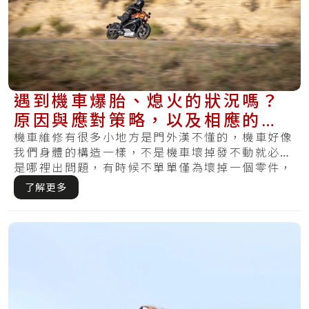
遇到機車爆胎、熄火的狀況嗎？
原因與應對策略，以及相應的維
修費用這通通有！
機車維修有很多小地方是門外漢不懂的，機車好像
我們身體的構造一樣，不是機車壞掉發不動就必定
是哪裡出問題，有時候不單單僅為壞掉一個零件，
反而.....
了解更多