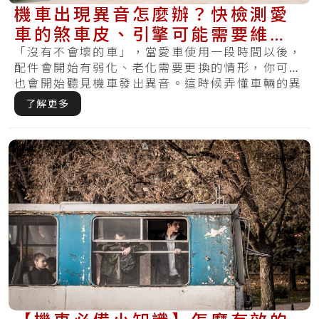
機車出現異音怎麼辦？快檢測愛
車的煞車皮、引擎可能需要維
修！
「沒有不會壞的車」，當愛車使用一段時間以後，
配件會開始有弱化、老化需要更換的情形，你可能
也會開始聽見機車發出異音。這時候弄懂車輛的異
音就.....
了解更多