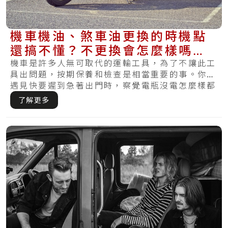
機車機油、煞車油更換的時機點
還搞不懂？不更換會怎麼樣嗎？
現在曉得還不算晚～
機車是許多人無可取代的運輸工具，為了不讓此工
具出問題，按期保養和檢查是相當重要的事。你有
遇見快要遲到急著出門時，察覺電瓶沒電怎麼樣都
無法.....
了解更多