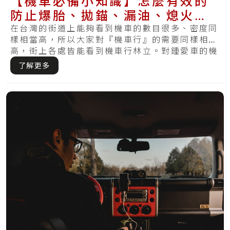
【機車必備小知識】怎麼有效的
防止爆胎、拋錨、漏油、熄火再
次發生？
在台灣的街道上能夠看到機車的數目很多、密度同
樣相當高，所以大家對『機車行』的需要同樣相當
高，街上各處皆能看到機車行林立。對鍾愛車的機
車族.....
了解更多