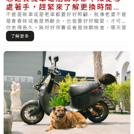
處著手，趕緊來了解更換時間與
基本的保養方式
不管是新車或是老車都要好好照顧，就像老婆不管
是青春妹或者是熟齡女，也皆要好好寵愛，才可陪
你走得長久。無好好保養或者是按期檢查，哪天發
覺損.....
了解更多