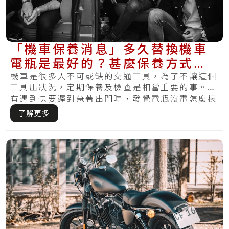
「機車保養消息」多久替換機車
電瓶是最好的？甚麼保養方式最
適合你的電瓶？
機車是很多人不可或缺的交通工具，為了不讓這個
工具出狀況，定期保養及檢查是相當重要的事。你
有遇到快要遲到急著出門時，發覺電瓶沒電怎麼樣
都無.....
了解更多