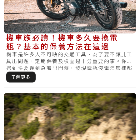
機車族必讀！機車多久要換電
瓶？基本的保養方法在這邊
機車是許多人不可缺的交通工具，為了要不讓此工
具出問題，定期保養及檢查是十分重要的事。你有
遇到快要遲到急著出門時，發現電瓶沒電怎麼樣都
無法.....
了解更多