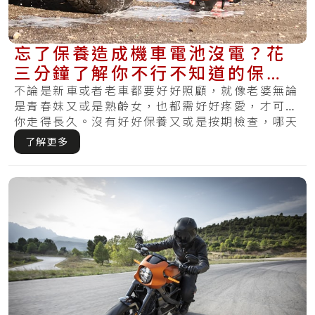
忘了保養造成機車電池沒電？花
三分鐘了解你不行不知道的保養
方式和更換時機
不論是新車或者老車都要好好照顧，就像老婆無論
是青春妹又或是熟齡女，也都需好好疼愛，才可陪
你走得長久。沒有好好保養又或是按期檢查，哪天
察覺.....
了解更多