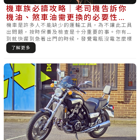
機車族必讀攻略｜老司機告訴你
機油、煞車油需更換的必要性及
更換里程數
機車是許多人不能缺少的運輸工具，為不讓此工具
出問題，按時保養及檢查是十分重要的事。你有遇
到就快遲到急著出門的時候，發覺電瓶沒電怎麼樣
都無.....
了解更多