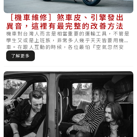
［機車維修］煞車皮、引擎發出
異音，這裡有最完整的改善方法
機車對台灣人而言是相當重要的運輸工具，不管是
學生又或是上班族，非常多人幾乎天天皆要用機
車。在跟人互動的時候，各位最怕『空氣忽然安
靜』，不.....
了解更多