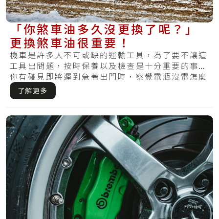
「你煞車油多久沒更換了呢？」
更換煞車油很重要！
機車是許多人不可或缺的運輸工具，為了要不讓這
工具出問題，按時保養以及檢查是十分重要的事。
你有碰見即將遲到急著出門時，察覺電瓶沒電怎麼
樣皆.....
了解更多