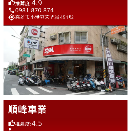
4.9
推薦度:
0981 870 874
高雄市小港區宏光街451號
順峰車業
4.5
推薦度: