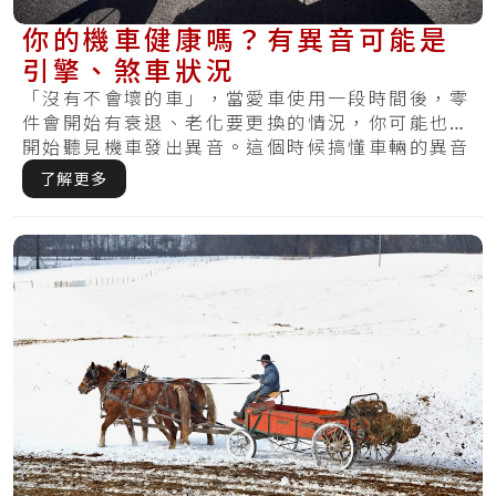
你的機車健康嗎？有異音可能是
引擎、煞車狀況
「沒有不會壞的車」，當愛車使用一段時間後，零
件會開始有衰退、老化要更換的情況，你可能也會
開始聽見機車發出異音。這個時候搞懂車輛的異音
就相.....
了解更多