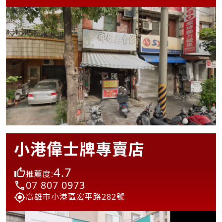
小港偉士牌專賣店
4.7
推薦度:
07 807 0973
高雄市小港區宏平路282號