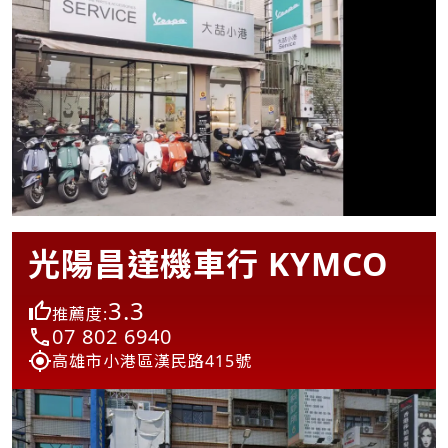
光陽昌達機車行 KYMCO
3.3
推薦度:
07 802 6940
高雄市小港區漢民路415號