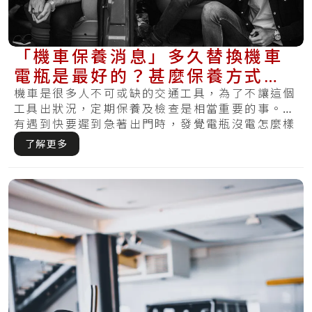
「機車保養消息」多久替換機車
電瓶是最好的？甚麼保養方式最
適合你的電瓶？
機車是很多人不可或缺的交通工具，為了不讓這個
工具出狀況，定期保養及檢查是相當重要的事。你
有遇到快要遲到急著出門時，發覺電瓶沒電怎麼樣
都無.....
了解更多