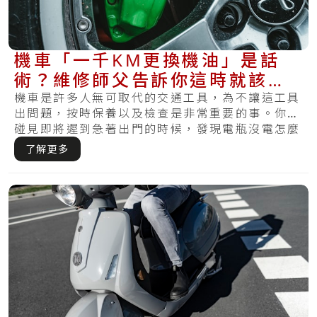
機車「一千KM更換機油」是話
術？維修師父告訴你這時就該更
換了？
機車是許多人無可取代的交通工具，為不讓這工具
出問題，按時保養以及檢查是非常重要的事。你有
碰見即將遲到急著出門的時候，發現電瓶沒電怎麼
樣皆.....
了解更多