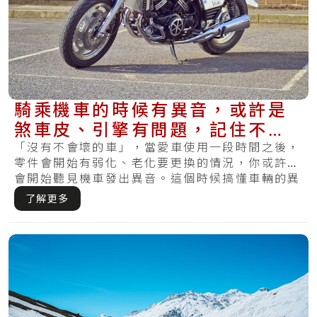
騎乘機車的時候有異音，或許是
煞車皮、引擎有問題，記住不要
當作沒聽見！
「沒有不會壞的車」，當愛車使用一段時間之後，
零件會開始有弱化、老化要更換的情況，你或許也
會開始聽見機車發出異音。這個時候搞懂車輛的異
音就.....
了解更多