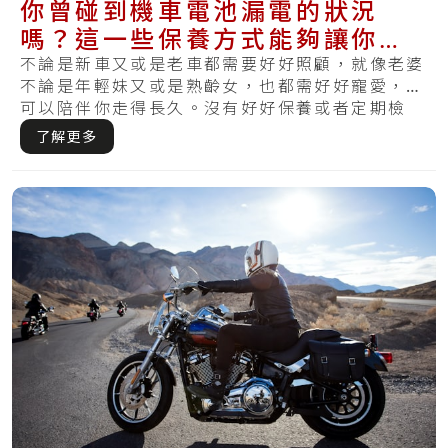
你曾碰到機車電池漏電的狀況
嗎？這一些保養方式能夠讓你的
電池更健康且不再漏電
不論是新車又或是老車都需要好好照顧，就像老婆
不論是年輕妹又或是熟齡女，也都需好好寵愛，才
可以陪伴你走得長久。沒有好好保養或者定期檢
查，哪.....
了解更多