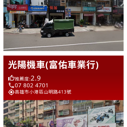
光陽機車(富佑車業行)
2.9
推薦度:
07 802 4701
高雄市小港區山明路413號