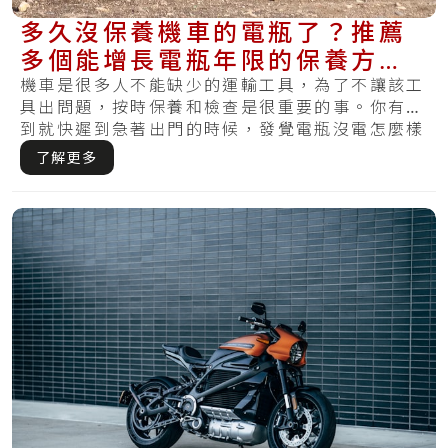
多久沒保養機車的電瓶了？推薦
多個能增長電瓶年限的保養方
法，讓你發動更順暢
機車是很多人不能缺少的運輸工具，為了不讓該工
具出問題，按時保養和檢查是很重要的事。你有遇
到就快遲到急著出門的時候，發覺電瓶沒電怎麼樣
都無.....
了解更多