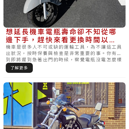
想延長機車電瓶壽命卻不知從哪
邊下手，趕快來看更換時間以及
基本的保養方法
機車是很多人不可或缺的運輸工具，為不讓這工具
出狀況，按時保養與檢查是非常重要的事。你有遇
到即將遲到急著出門的時候，察覺電瓶沒電怎麼樣
都無.....
了解更多