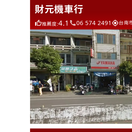
財元機車行
4.1
06 574 2491
台南
推薦度: