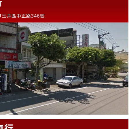
行
市玉井區中正路346號
車行