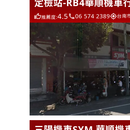
定檢站-RB4華順機車
4.5
06 574 2389
台南
推薦度:
三陽機車SYM 華順機