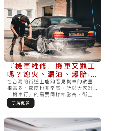
『機車維修』機車又罷工
嗎？熄火、漏油、爆胎‧‧‧
等狀況的防範方式在這裡
在台灣的街道上能夠看見機車的數量
相當多、密度也非常高，所以大家對
「機車行」的需要同樣相當高，街上
各處都能看見機車行林立。對喜歡車
了解更多
的機車族.....