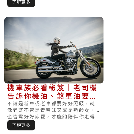
到急著出門時，發覺電瓶沒電怎麼樣
了解更多
皆無法驅.....
機車族必看秘笈｜老司機
告訴你機油、煞車油要更
換的必要性以及更換里程
不論是新車或老車都要好好照顧，就
像老婆不管是青春妹又或是熟齡女，
數
也皆需好好疼愛，才能夠陪伴你走得
長久。沒有好好保養又或是定期檢
了解更多
查，哪天發.....