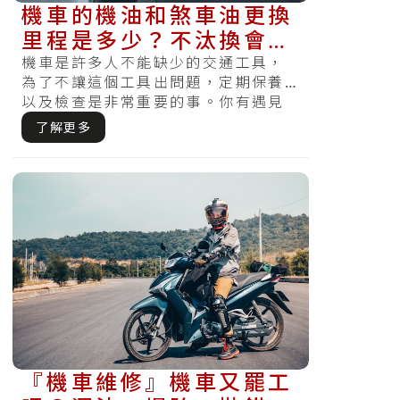
機車的機油和煞車油更換
里程是多少？不汰換會怎
樣？
機車是許多人不能缺少的交通工具，
為了不讓這個工具出問題，定期保養
以及檢查是非常重要的事。你有遇見
將要遲到急著出門時，察覺電瓶沒電
了解更多
怎麼樣都.....
『機車維修』機車又罷工