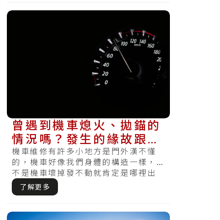
曾遇到機車熄火、拋錨的
情況嗎？發生的緣故跟維
修費用這通通有！
機車維修有許多小地方是門外漢不懂
的，機車好像我們身體的構造一樣，
不是機車壞掉發不動就肯定是哪裡出
問題，有的時候不單單僅為壞掉一個
了解更多
組件，反.....