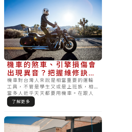
機車的煞車、引擎損傷會
出現異音？把握維修訣
竅，讓你的機車不再發出
機車對台灣人來說是相當重要的運輸
工具，不管是學生又或是上班族，相
怪聲
當多人近乎天天都要用機車。在跟人
互動的時候，各位最怕『空氣忽然安
了解更多
靜』，可.....