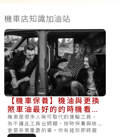
機車店知識加油站
【機車保養】機油與更換
煞車油最好的的時機看這
邊！
機車是很多人無可取代的運輸工具，
為不讓此工具出問題，按時保養與檢
查是非常重要的事。你有碰到即將遲