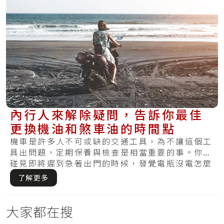
內行人來解除疑問，告訴你最佳
更換機油和煞車油的時間點
機車是許多人不可或缺的交通工具，為不讓這個工
具出問題，定期保養與檢查是相當重要的事。你有
碰見即將遲到急著出門的時候，發覺電瓶沒電怎麼
樣皆.....
了解更多
大家都在搜