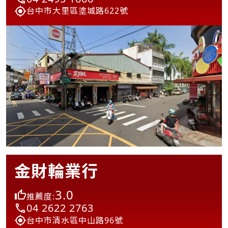
台中市大里區塗城路622號
金財輪業行
3.0
推薦度:
04 2622 2763
台中市清水區中山路96號