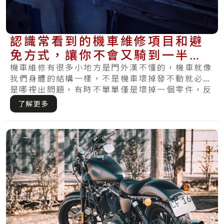
認識常看到的機車維修項目和避
免方式，讓你不會又騎到一半狀
況！
機車維修有很多小地方是門外漢不懂的，機車就像
我們身體的結構一樣，不是機車壞掉發不動就必定
是哪裡出問題，有時不單單僅是壞掉一個零件，反
而要.....
了解更多