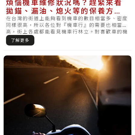
煩惱機車維修狀況嗎？趕緊來看
拋錨、漏油、熄火等的保養方法
和費用介紹
在台灣的街道上能夠看到機車的數目相當多、密度
同樣很高，所以各位對『機車行』的需要也相當
高，街上各處都能看見機車行林立。對喜歡車的機
車族來.....
了解更多