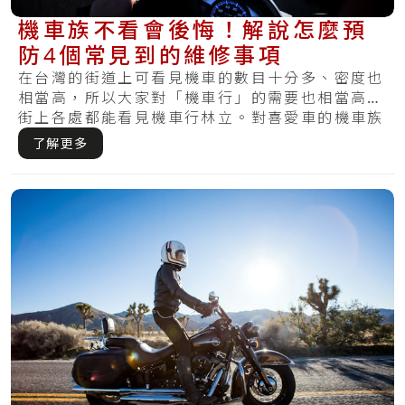
機車族不看會後悔！解說怎麼預
防4個常見到的維修事項
在台灣的街道上可看見機車的數目十分多、密度也
相當高，所以大家對「機車行」的需要也相當高，
街上各處都能看見機車行林立。對喜愛車的機車族
而言.....
了解更多