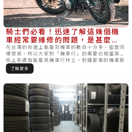
騎士們必看！迅速了解這幾個機
車經常要維修的問題，是甚麼使
得的？
在台灣的街道上能看到機車的數目十分多、密度同
樣很高，所以大家對「機車行」的需要也相當高，
街上各處皆能看見機車行林立。對鍾愛車的機車族
來說.....
了解更多