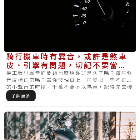
騎行機車時有異音，或許是煞車
皮、引擎有問題，切記不要當作
沒有聽見！
機車發出異音的問題也麻煩你非常久了嗎？這些聲
音這樣正常嗎？當你發現車上一再發出一些不正常
的小聲音的時候，千萬不要不以為意，記得先去機
車維.....
了解更多