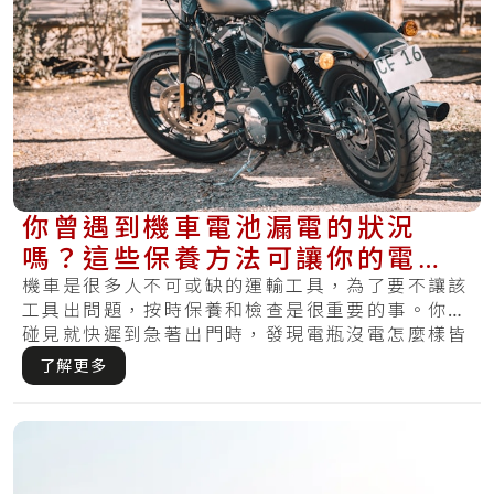
你曾遇到機車電池漏電的狀況
嗎？這些保養方法可讓你的電池
更健康且不再漏電
機車是很多人不可或缺的運輸工具，為了要不讓該
工具出問題，按時保養和檢查是很重要的事。你有
碰見就快遲到急著出門時，發現電瓶沒電怎麼樣皆
無法.....
了解更多