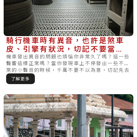
騎行機車時有異音，也許是煞車
皮、引擎有狀況，切記不要當作
無聽見！
機車發出異音的問題也煩惱你非常久了嗎？這一些
聲響這樣正常嗎？當你發現車上不停發出一些不正
常的小聲音的時候，千萬不要不以為意，切記先去
機車.....
了解更多