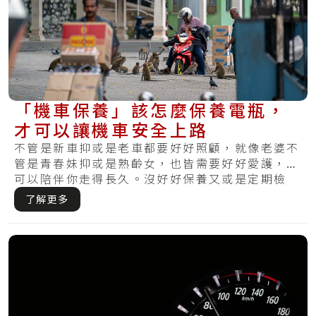
「機車保養」該怎麼保養電瓶，
才可以讓機車安全上路
不管是新車抑或是老車都要好好照顧，就像老婆不
管是青春妹抑或是熟齡女，也皆需要好好愛護，才
可以陪伴你走得長久。沒好好保養又或是定期檢
查，哪.....
了解更多