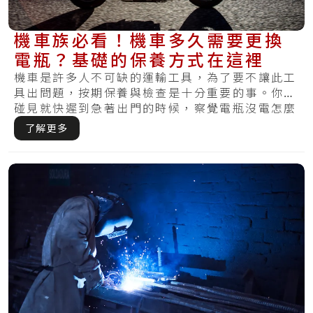
機車族必看！機車多久需要更換
電瓶？基礎的保養方式在這裡
機車是許多人不可缺的運輸工具，為了要不讓此工
具出問題，按期保養與檢查是十分重要的事。你有
碰見就快遲到急著出門的時候，察覺電瓶沒電怎麼
樣都.....
了解更多