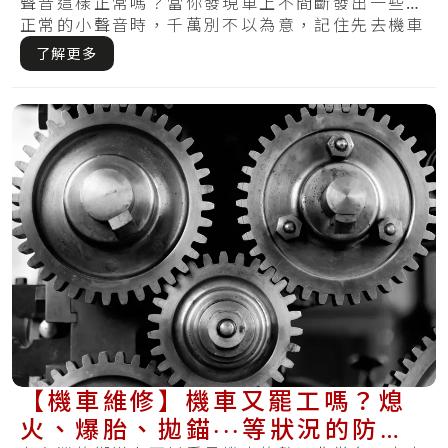
聲音這樣正常嗎？當你發現車上不間斷發出一些不
正常的小聲音時，千萬別不以為意，記住先去機車
維修.....
了解更多
【機車維修】機車又罷工嗎？熄
火、爆胎、拋錨‧‧‧等狀況的防範