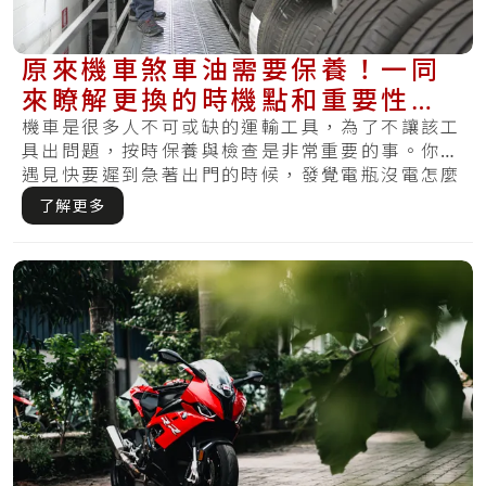
原來機車煞車油需要保養！一同
來瞭解更換的時機點和重要性，
讓你不再煞不住
機車是很多人不可或缺的運輸工具，為了不讓該工
具出問題，按時保養與檢查是非常重要的事。你有
遇見快要遲到急著出門的時候，發覺電瓶沒電怎麼
樣都.....
了解更多