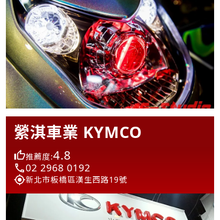
縈淇車業 KYMCO
4.8
推薦度:
02 2968 0192
新北市板橋區漢生西路19號