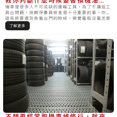
教你判斷什麼時候要替換機油、
煞車油
機車是很多人不可或缺的運輸工具，為了不讓這工
具出問題，按期保養與檢查是十分重要的事。你有
碰見將要遲到急著出門的時候，察覺電瓶沒電怎麼
樣皆.....
了解更多
不想再經常跑機車維修行，就來