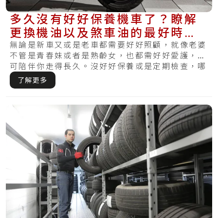
多久沒有好好保養機車了？瞭解
更換機油以及煞車油的最好時
機，讓摩托車保持健康
無論是新車又或是老車都需要好好照顧，就像老婆
不管是青春妹或者是熟齡女，也都需好好愛護，才
可陪伴你走得長久。沒好好保養或是定期檢查，哪
天察.....
了解更多