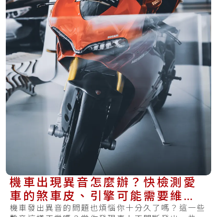
機車出現異音怎麼辦？快檢測愛
車的煞車皮、引擎可能需要維
修！
機車發出異音的問題也煩惱你十分久了嗎？這一些