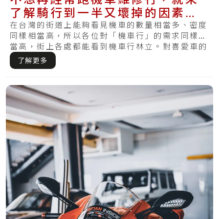
了解騎行到一半又壞掉的因素＆
平時的保養方式
在台灣的街道上能夠看見機車的數量相當多、密度
同樣相當高，所以各位對「機車行」的需求同樣相
當高，街上各處都能看到機車行林立。對喜愛車的
機車.....
了解更多