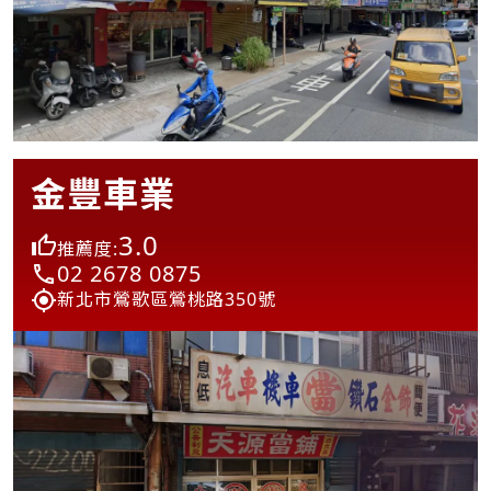
金豐車業
3.0
推薦度:
02 2678 0875
新北市鶯歌區鶯桃路350號