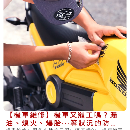
【機車維修】機車又罷工嗎？漏
油、熄火、爆胎‧‧‧等狀況的防範