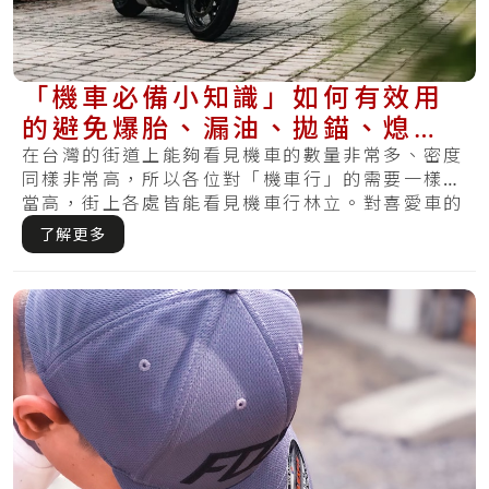
「機車必備小知識」如何有效用
的避免爆胎、漏油、拋錨、熄火
再次發生？
在台灣的街道上能夠看見機車的數量非常多、密度
同樣非常高，所以各位對「機車行」的需要一樣相
當高，街上各處皆能看見機車行林立。對喜愛車的
機車.....
了解更多