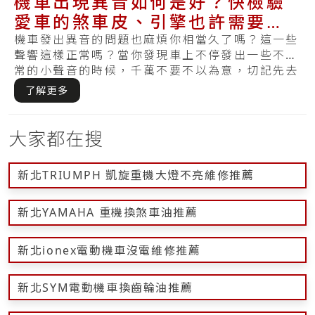
機車出現異音如何是好？快檢驗
愛車的煞車皮、引擎也許需要維
修！
機車發出異音的問題也麻煩你相當久了嗎？這一些
聲響這樣正常嗎？當你發現車上不停發出一些不正
常的小聲音的時候，千萬不要不以為意，切記先去
機車.....
了解更多
大家都在搜
新北TRIUMPH 凱旋重機大燈不亮維修推薦
新北YAMAHA 重機換煞車油推薦
新北ionex電動機車沒電維修推薦
新北SYM電動機車換齒輪油推薦