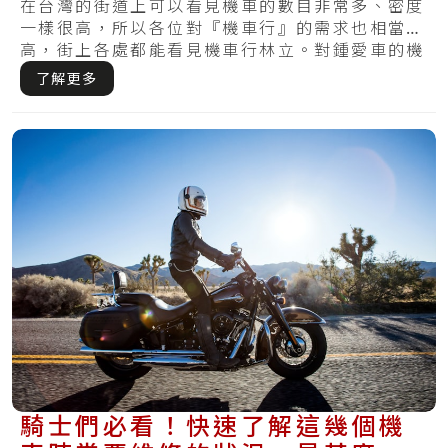
方式在這裡
在台灣的街道上可以看見機車的數目非常多、密度
一樣很高，所以各位對『機車行』的需求也相當
高，街上各處都能看見機車行林立。對鍾愛車的機
車族來.....
了解更多
騎士們必看！快速了解這幾個機