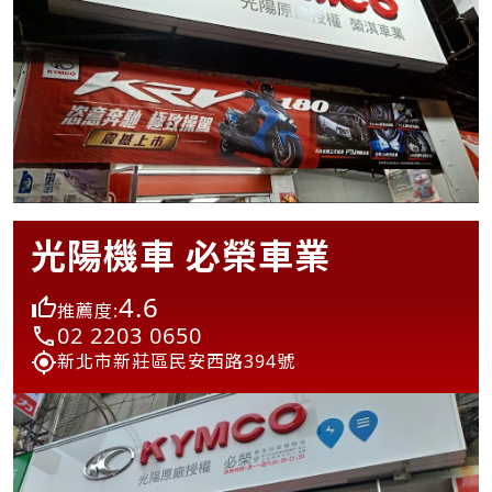
光陽機車 必榮車業
4.6
推薦度:
02 2203 0650
新北市新莊區民安西路394號