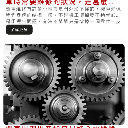
車時常要維修的狀況，是甚麼引
發的？
機車維修有許多小地方是門外漢不懂的，機車好像
我們身體的結構一樣，不是機車壞掉發不動就必定
是哪裡出問題，有時不單單只是壞掉一個零件，反
而需.....
了解更多