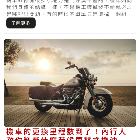
方式在這裡
機車維修有很多小地方是門外漢不懂的，機車如同
我們身體的結構一樣，不是機車壞掉發不動就必定
是哪裡出問題，有的時候不單單只是壞掉一個組
件，反.....
了解更多
機車的更換里程數到了！內行人