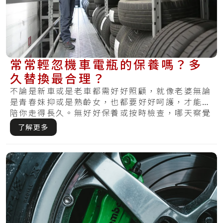
常常輕忽機車電瓶的保養嗎？多
久替換最合理？
不論是新車或是老車都需好好照顧，就像老婆無論
是青春妹抑或是熟齡女，也都要好好呵護，才能夠
陪你走得長久。無好好保養或按時檢查，哪天察覺
損傷.....
了解更多