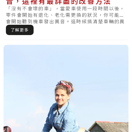
音，這裡有最詳盡的改善方法
「沒有不會壞的車」，當愛車使用一段時間以後，
零件會開始有退化、老化需更換的狀況，你可能也
會開始聽到機車發出異音。這時候搞清楚車輛的異
音就.....
了解更多