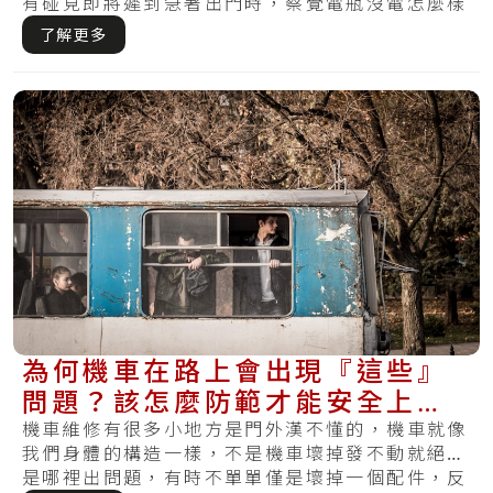
有碰見即將遲到急著出門時，察覺電瓶沒電怎麼樣
皆無.....
了解更多
為何機車在路上會出現『這些』
問題？該怎麼防範才能安全上
路？
機車維修有很多小地方是門外漢不懂的，機車就像
我們身體的構造一樣，不是機車壞掉發不動就絕對
是哪裡出問題，有時不單單僅是壞掉一個配件，反