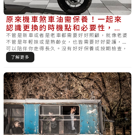
原來機車煞車油需保養！一起來
認識更換的時機點和必要性，讓
你不再煞不住
不管是新車或者是老車都需要好好照顧，就像老婆
不管是年輕妹或是熟齡女，也皆需要好好愛護，才
可以陪伴你走得長久。沒有好好保養或按期檢查，
哪天.....
了解更多