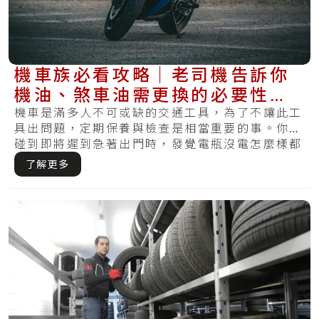
機車族必看攻略｜老司機告訴你
機油、煞車油需更換的必要性與
更換里程數
機車是滿多人不可或缺的交通工具，為了不讓此工
具出問題，定期保養與檢查是相當重要的事。你有
碰到即將遲到急著出門時，發覺電瓶沒電怎麼樣都
無法.....
了解更多