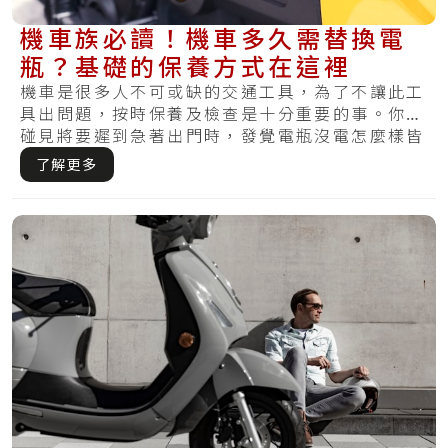
機車族必讀！機車多久需替換電
瓶？基礎的保養方式在這裡
機車是很多人不可或缺的交通工具，為了不讓此工
具出問題，按時保養及檢查是十分重要的事。你有
碰見將要遲到急著出門時，發覺電瓶沒電怎麼樣皆
無法.....
了解更多