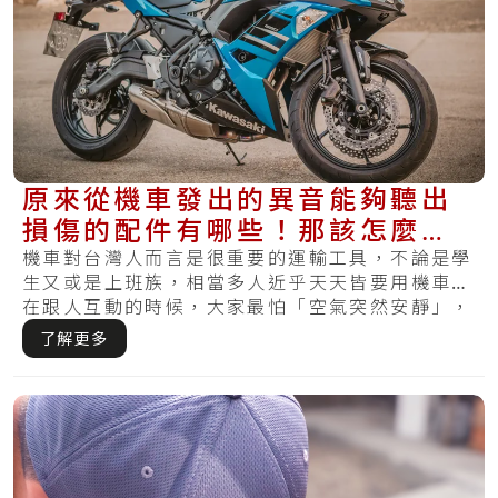
原來從機車發出的異音能夠聽出
損傷的配件有哪些！那該怎麼維
修讓它不會又出聲呢？
機車對台灣人而言是很重要的運輸工具，不論是學
生又或是上班族，相當多人近乎天天皆要用機車。
在跟人互動的時候，大家最怕「空氣突然安靜」，
不過.....
了解更多