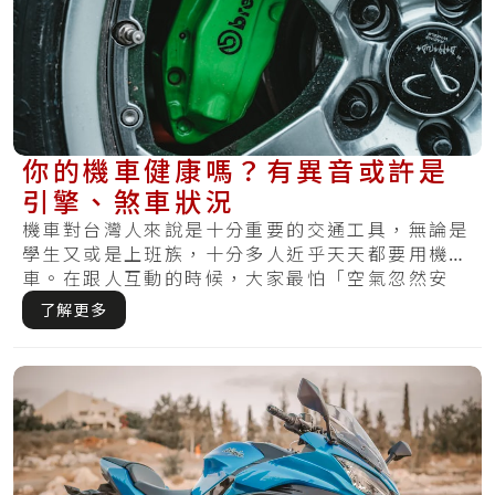
你的機車健康嗎？有異音或許是
引擎、煞車狀況
機車對台灣人來說是十分重要的交通工具，無論是
學生又或是上班族，十分多人近乎天天都要用機
車。在跟人互動的時候，大家最怕「空氣忽然安
靜」，不.....
了解更多