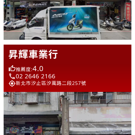
昇輝車業行
4.0
推薦度:
02 2646 2166
新北市汐止區汐萬路二段257號