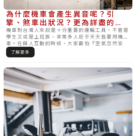
為什麼機車會產生異音呢？引
擎、煞車出狀況？更為詳盡的維
修處理方式在這裡
機車對台灣人來說是十分重要的運輸工具，不管是
學生又或是上班族，非常多人近乎天天皆要用機
車。在與人互動的時候，大家最怕『空氣忽然安
靜』，而.....
了解更多