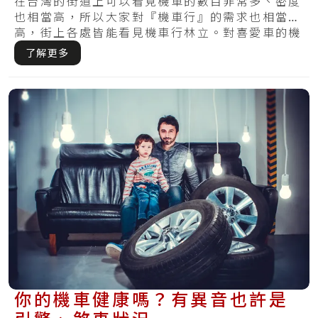
錨、爆胎、熄火、漏油）
在台灣的街道上可以看見機車的數目非常多、密度
也相當高，所以大家對『機車行』的需求也相當
高，街上各處皆能看見機車行林立。對喜愛車的機
車族而.....
了解更多
你的機車健康嗎？有異音也許是