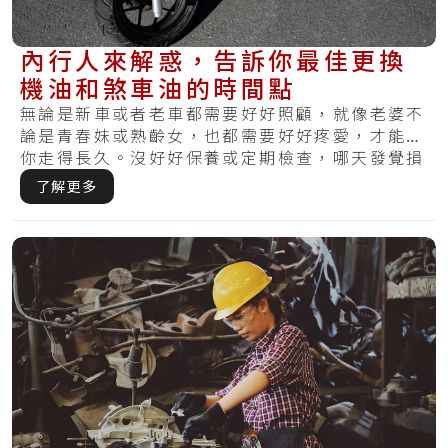
內行人來解惑，告訴你最佳更換
機油和煞車油的時間點
無論是新車或者老車都需要好好照顧，就像老婆不
論是青春妹或熟齡女，也都需要好好疼愛，才能陪
你走得長久。沒好好保養或定期檢查，哪天發覺損
壞才.....
了解更多