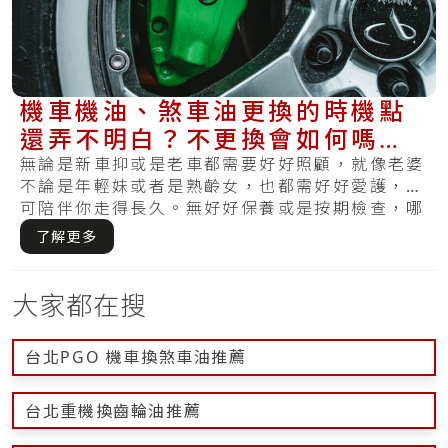
機車機油、煞車油更換的時機點
還弄不明白？不更換會如何嗎？
現在曉得還不算晚～
無論是新車抑或是老車都需要好好照顧，就像老婆
不論是年輕妹或者是熟齡女，也都需好好愛護，才
可陪伴你走得長久。無好好保養或是按期檢查，哪
天發.....
了解更多
大家都在搜
台北PGO 機車換煞車油推薦
台北重機換齒輪油推薦