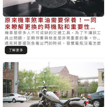
原來機車煞車油需要保養！一同
來瞭解更換的時機點和重要性，
使你不再煞不住
機車是很多人不可或缺的交通工具，為了不讓該工
具出問題，定期保養與檢查是非常重要的事。你有
遇見將要遲到急著出門的時候，發覺電瓶沒電怎麼
樣皆.....
了解更多