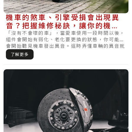
機車的煞車、引擎受損會出現異
音？把握維修秘訣，讓你的機車
不會又發出怪聲
「沒有不會壞的車」，當愛車使用一段時間以後，
組件會開始有弱化、老化要更換的狀態，你可能也
會開始聽見機車發出異音。這時弄懂車輛的異音就
非常.....
了解更多