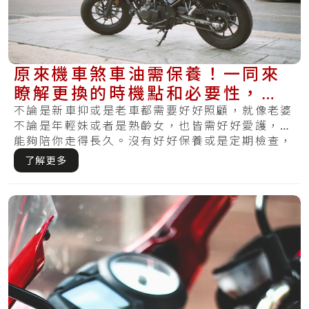
原來機車煞車油需保養！一同來
瞭解更換的時機點和必要性，使
你不會又煞不住
不論是新車抑或是老車都需要好好照顧，就像老婆
不論是年輕妹或者是熟齡女，也皆需好好愛護，才
能夠陪你走得長久。沒有好好保養或是定期檢查，
哪天.....
了解更多