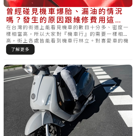
曾經碰見機車爆胎、漏油的情況
嗎？發生的原因跟維修費用這通
通有！
在台灣的街道上能看見機車的數目十分多、密度一
樣相當高，所以大家對『機車行』的需要一樣相當
高，街上各處皆能看到機車行林立。對喜愛車的機
車族.....
了解更多