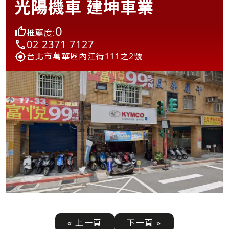
光陽機車 建坤車業
0
推薦度:
02 2371 7127
台北市萬華區內江街111之2號
« 上一頁
下一頁 »