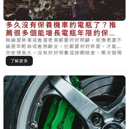
多久沒有保養機車的電瓶了？推
薦很多個能增長電瓶年限的保養
方法，使你發動更順暢
無論是新車或者是老車都要好好照顧，就像老婆不
論是年輕妹或者熟齡女，也都要好好疼愛，才能陪
你走得長久。沒有好好保養或按期檢查，哪天發現
損害.....
了解更多