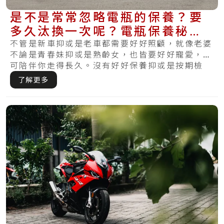
是不是常常忽略電瓶的保養？要
多久汰換一次呢？電瓶保養秘訣
教你如何將電池照護好！
不管是新車抑或是老車都需要好好照顧，就像老婆
不論是青春妹抑或是熟齡女，也皆要好好寵愛，才
可陪伴你走得長久。沒有好好保養抑或是按期檢
查，哪.....
了解更多