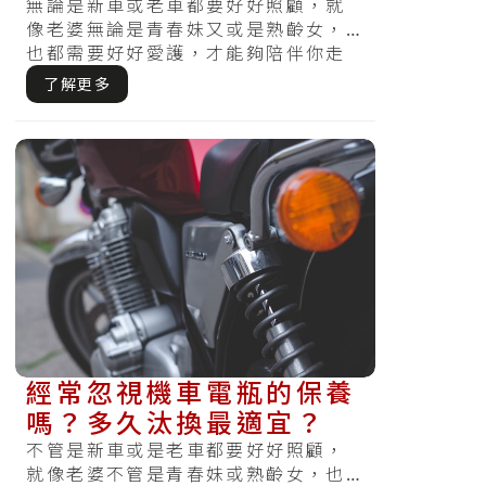
在這裡
無論是新車或老車都要好好照顧，就
像老婆無論是青春妹又或是熟齡女，
也都需要好好愛護，才能夠陪伴你走
得長久。沒好好保養又或是定期檢
了解更多
查，哪天察.....
經常忽視機車電瓶的保養
嗎？多久汰換最適宜？
不管是新車或是老車都要好好照顧，
就像老婆不管是青春妹或熟齡女，也