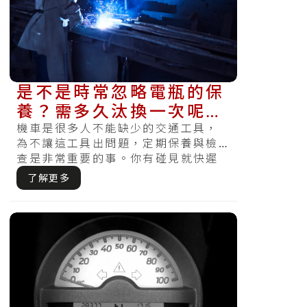
是不是時常忽略電瓶的保
養？需多久汰換一次呢？
電瓶保養攻略教你如何將
機車是很多人不能缺少的交通工具，
為不讓這工具出問題，定期保養與檢
電池照顧好！
查是非常重要的事。你有碰見就快遲
到急著出門時，察覺電瓶沒電怎麼樣
了解更多
都無法驅.....