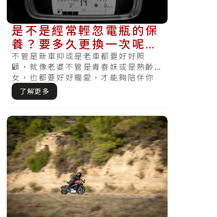
是不是經常輕忽電瓶的保
養？要多久更換一次呢？
電瓶保養指南教你怎麼將
不管是新車抑或是老車都要好好照
顧，就像老婆不管是青春妹或是熟齡
電池照顧好！
女，也都要好好寵愛，才能夠陪伴你
走得長久。沒有好好保養或按時檢
了解更多
查，哪天察覺.....