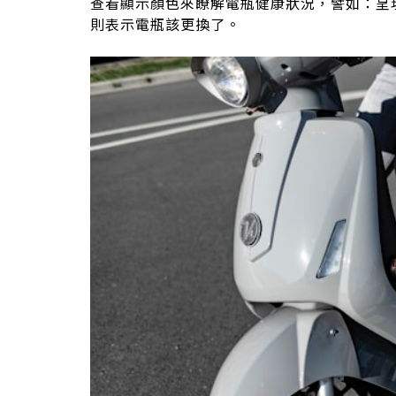
查看顯示顏色來瞭解電瓶健康狀況，譬如：呈
則表示電瓶該更換了。