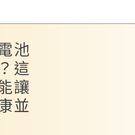
電池
？這
能讓
康並