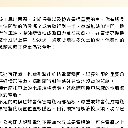
該工具出問題，定期保養以及檢查是很重要的事。你有遇見
無法開動的時候嗎？或者騎行到一半，忽然無法加油門，機
者煞車油、機油變質造成煞車力道愈來愈小，在黃燈亮時機
沒電或以上這一些狀況，肯定要曉得多久需檢查、保養你的
念騎乘時才會更為安全喔！
馬達可運轉，也讓引擎能維持電壓穩固、延長年限的重要角
持好情形待命，遠離騎行到半路碰見電池沒電的悲劇。
接看摩托車上的電瓶規格標明，就能瞭解機車原廠的電瓶使
水式電瓶。
不足的時候也許會傷害電瓶內部極板，嚴重或許會促成電瓶
車電瓶的裝置位置較隱密，自行換掉電解液較麻煩，現今已
，為密閉式鉛酸電池不需加水又或是電解液，可在電瓶之上