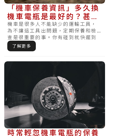
「機車保養資訊」多久換
機車電瓶是最好的？甚麼
保養方式最適合你的電
機車是很多人不能缺少的運輸工具，
為不讓這工具出問題，定期保養和檢
瓶？
查是很重要的事。你有碰到就快遲到
急著出門時，發覺電瓶沒電怎麼樣都
了解更多
無法啟動.....
時常輕忽機車電瓶的保養