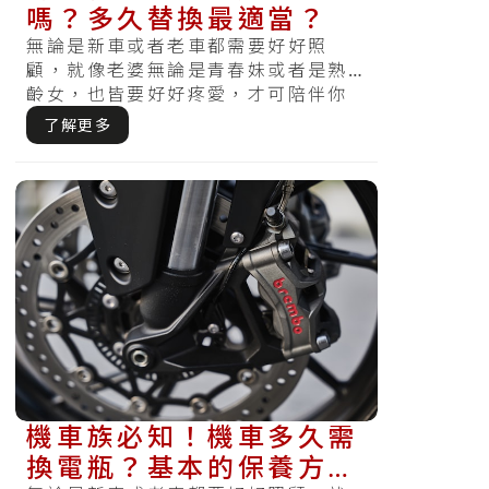
嗎？多久替換最適當？
無論是新車或者老車都需要好好照
顧，就像老婆無論是青春妹或者是熟
齡女，也皆要好好疼愛，才可陪伴你
走得長久。沒有好好保養或者是按期
了解更多
檢查，哪天.....
機車族必知！機車多久需
換電瓶？基本的保養方式