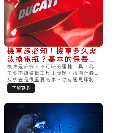
機車族必知！機車多久需
汰換電瓶？基本的保養方
法在這裡
機車是許多人不可缺的運輸工具，為
了要不讓這個工具出問題，按期保養
及檢查是很重要的事。你有遇見即將
遲到急著出門時，發覺電瓶沒電怎麼
了解更多
樣皆無法.....