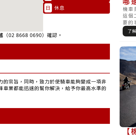
哪
日
休息
以
機車
這個
要的
電瓶沒
了
述
（
02 8668 0690
）確認。
力的宗旨，同時，致力於使騎車能夠變成一項非
峰車業都能迅速的幫你解決，給予你最高水準的
【