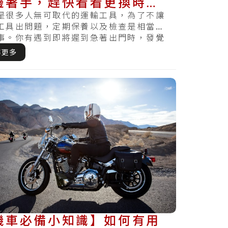
邊著手，趕快看看更換時間
及基礎的保養方法
是很多人無可取代的運輸工具，為了不讓
工具出問題，定期保養以及檢查是相當重
事。你有遇到即將遲到急著出門時，發覺
電怎麼樣都.....
解更多
機車必備小知識】如何有用