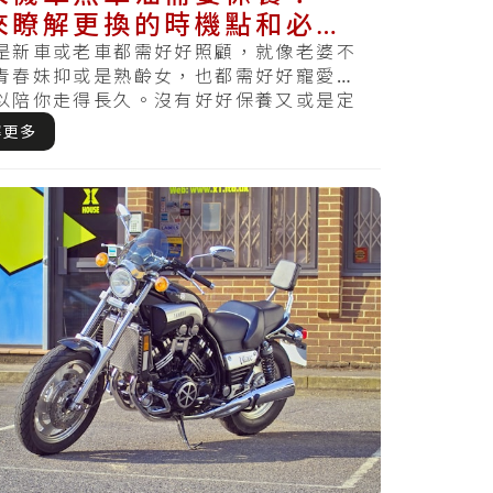
來瞭解更換的時機點和必要
，使你不會又煞不住
是新車或老車都需好好照顧，就像老婆不
青春妹抑或是熟齡女，也都需好好寵愛，
以陪你走得長久。沒有好好保養又或是定
，哪天察覺.....
解更多