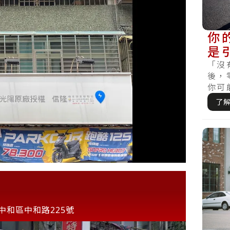
你
是
「沒
後，
你可
搞懂車
了
中和區中和路225號