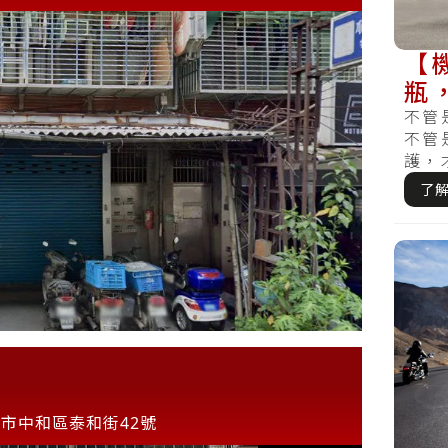
【
瓶
不管
不管
護，
檢查，
了
市中和區泰和街42號