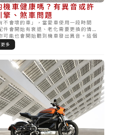
的機車健康嗎？有異音或許
引擎、煞車問題
有不會壞的車」，當愛車使用一段時間
配件會開始有衰退、老化需要更換的情
你可能也會開始聽到機車發出異音。這個
清楚車輛的異音.....
解更多