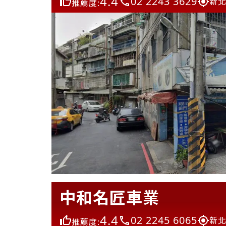
4.4
02 2243 3629
新北
推薦度:
中和名匠車業
4.4
02 2245 6065
新北
推薦度: