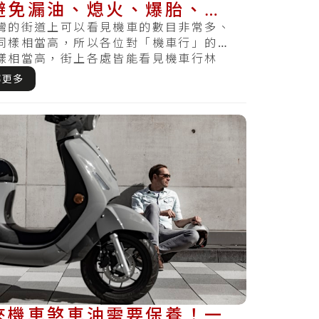
避免漏油、熄火、爆胎、拋
再一次發生？
灣的街道上可以看見機車的數目非常多、
同樣相當高，所以各位對「機車行」的需
樣相當高，街上各處皆能看見機車行林
喜愛車的機車.....
解更多
來機車煞車油需要保養！一