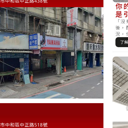
市中和區中正路438號
你
是
「沒
後，
況，
時候搞
了
市中和區中正路518號