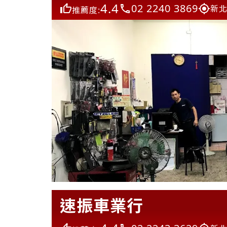
4.4
02 2240 3869
新北
推薦度:
速振車業行