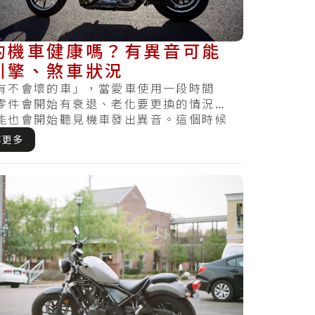
的機車健康嗎？有異音可能
引擎、煞車狀況
有不會壞的車」，當愛車使用一段時間
零件會開始有衰退、老化要更換的情況，
能也會開始聽見機車發出異音。這個時候
輛的異音就相.....
解更多