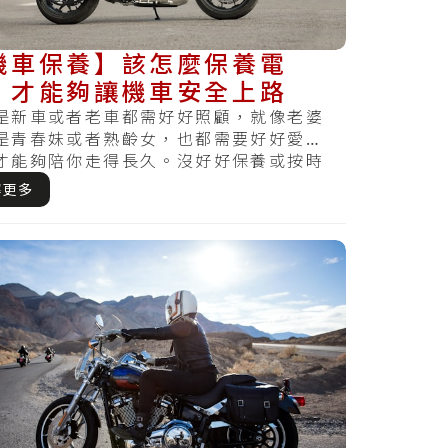
機車保養】該怎麼保養電
，才能夠讓機車安全上路
是新車或者老車都需好好照顧，就像老婆
是青春妹或者熟齡女，也都需要好好愛
才能夠陪你走得長久。沒好好保養或按時
哪天察覺損壞.....
解更多